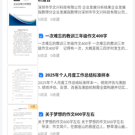
质
深圳市华文兴科技有限公司 企业发展分析结果企业发展
aw
指数得分企业发展指数得分深圳市华文兴科技有限公司
原
综合得分说明：企业发展指数根据企业规模、企业创
5
阅读
0
收藏
新、企业风险、企业活力四个维度对企业发展情况进行
料
水的饱和蒸汽压之比。
评价。
Aw=ERH/100
应用时必须注意：
统
一次难忘的教训三年级作文400字
a
Aw,ERH
b
仅当食品与其环境达到平衡时才能应用。
一次难忘的教训三年级作文400字 一次难忘的教训三年
称
级作文400字 记得有一次，大概是我三四岁时发生的
计算。
事情。 那天，妈妈带着我到市场去玩，我看见了一只
6
阅读
0
收藏
为
非常可爱的小白兔，它的两只耳朵毛茸茸的.长
2
水分活度的测定方法
1
（）冰点测定法
食
,Aw
先测样品的冰点降低和含水量据下两式计算：
2025年个人月度工作总结标准样本
Aw=n1/(n1+n2)
物。
2025年个人月度工作总结标准样本一、绩效评估与激励
数
(1.86)
1. 绩效评估、反馈、改善及激励机制需全面构建并切实
营
2
（）相对湿度传感器测定法
执行，以保障生产流程的稳定运行及效率的显著提升。2.
1
阅读
0
收藏
针对工人标准，我们制定了七大核心准则，包括
养
,Aw
和环境空气的平衡相对湿度即可得。
3
（）恒定相对湿度平衡法
付费
,
素：
关于梦想的作文600字左右
指
关于梦想的作文600字左右 关于梦想的作文600字左右
3
水分活度与温度的关系
导读：作文简介，在那座山的悬崖边上，野草漫山遍
那
野的生长着，太阳每天从这里升起落下，和煦的阳光沐
-
与温度的函数可用克劳修
4
阅读
0
收藏