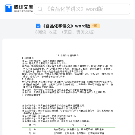
《食
《食品化学讲义》word版
品
《食品化学讲义》word版
付费
化
8
阅读
收藏
（
来自
：
贤阅文档
）
学
讲
义》
word
版
1.1
1
相关概念
__
食品：经特定方式后供人类食用的食物。
1.1
食物：可供人类食用的物质原料统称为食物。
食
6