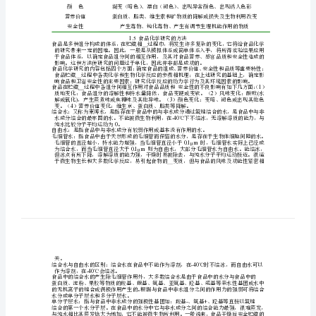
品
化学、分离化学、普通化学和生物化学等。
化
2
食品化学
学
理变化和生物化学变化的科学。
相
3
食品化学的分支
关
概
念
1
将要死的生物材料。
__
相
食品功能化学：研究食物成分对人体的作用。
关
属性
质地
概
风味
念
颜色
食
营养价值
安全性