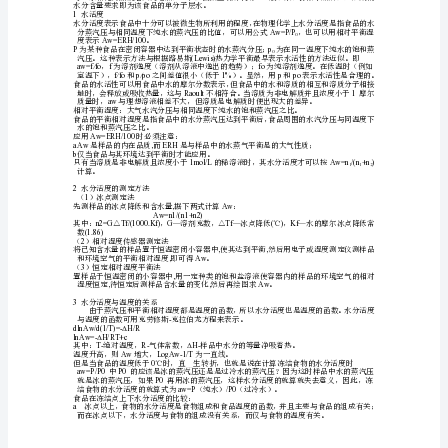
品：
1.5
经
__
特
定
__
方
式
)
4
__
后
0
纯水比较分子平均运动为。
供
人
0.1μm
_
类
食
用