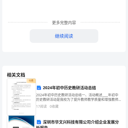
的
食
物。
更多完整内容
食
继续阅读
物：
关。
可
-40
作为溶剂，在℃会结冰。
供
水分成单分子层水和多分子层水。
人
相关文档
类
付费
2024年初中历史教研活动总结
水分含量要求即为该食品的单分子层水。
食
1
水活度
2024年初中历史教研活动总结一、活动概述____年初中
历史教研活动是我校为了提升教师教学质量和增强教师
用
专业素养而开展的一项重要活动。本次活动涵盖了各个
17
阅读
0
收藏
Aw=ERH/100
度表示。
年级、各个知识点的教学研讨和交流，旨在通过互相学
的
(Lewis)
/
物
深圳市华文兴科技有限公司介绍企业发展分
//
析报告