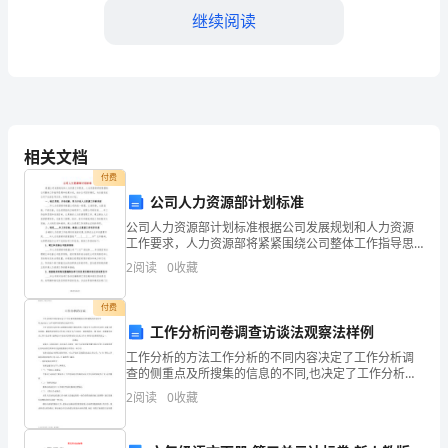
文
继续阅读
____
年
二、教学方法和手
六
年
相关文档
级
付费
公司人力资源部计划标准
下
公司人力资源部计划标准根据公司发展规划和人力资源
工作要求，人力资源部将紧紧围绕公司整体工作指导思
册
想和发展计划，结合公司实际情况，为全面完成公司下
2
阅读
0
收藏
达的各项任务，特制定本计划。一、端正思想，开拓创
语
新，努力
付费
文
地适应高年级学习的要求。
工作分析问卷调查访谈法观察法样例
教
工作分析的方法工作分析的不同内容决定了工作分析调
查的侧重点及所搜集的信息的不同,也决定了工作分析所
学
采用的方法的不同.工作分析的方法很多,如根据结果的可
2
阅读
0
收藏
量化程度,可划分为了定性分析法和 定量分析法两种；
工