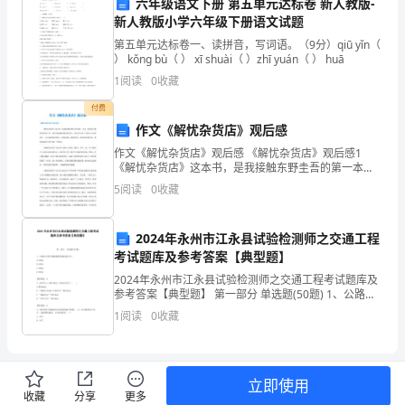
六年级语文下册 第五单元达标卷 新人教版-
作
新人教版小学六年级下册语文试题
总
第五单元达标卷一、读拼音，写词语。（9分）qiū yǐn（
） kǒng bù（ ） xī shuài（ ）zhī yuán（ ） huā
结
1
阅读
0
收藏
一、
付费
作文《解忧杂货店》观后感
教
积极。
作文《解忧杂货店》观后感 《解忧杂货店》观后感1
学
《解忧杂货店》这本书，是我接触东野圭吾的第一本
三、教材和教具的运用情况
书。我觉得《解忧杂货店》是一本表达温情恰到好处的
5
阅读
0
收藏
书。这本书写出了人跟人之间有那么一点可以相信的地
目
方，你
标
2024年永州市江永县试验检测师之交通工程
考试题库及参考答案【典型题】
的
2024年永州市江永县试验检测师之交通工程考试题库及
达
参考答案【典型题】 第一部分 单选题(50题) 1、公路安
全护栏碰撞能量的最高值为()。
1
阅读
0
收藏
A.450kJB.520kJC.590kJD.660k
成
情
立即使用
况
收藏
分享
更多