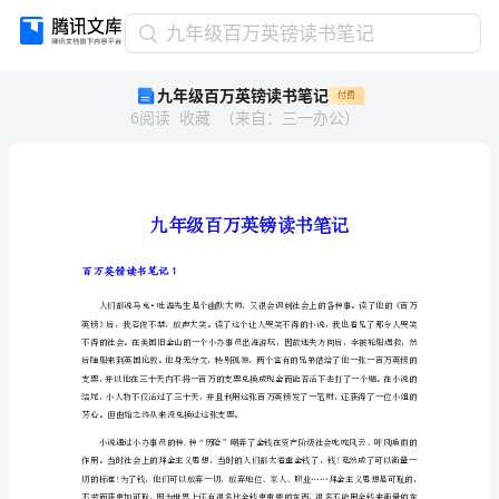
九
九年级百万英镑读书笔记
年
九年级百万英镑读书笔记
付费
级
6
阅读
收藏
（
来自
：
三一办公
）
百
万
英
镑
读
书
笔