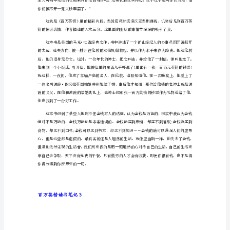
百
万
英
镑
读
书
笔
记
1
一个值得人们深思的问题吗?
人
们
都
说