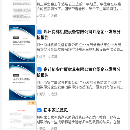
初二学生会工作总结 在过去的一学期里，学生会在校委
又
会的直接领导下，团结带着全校，结合学生年龄特征，
我校的管理要求，贯彻党的精神，积极开展主题活动，
很
4
阅读
0
收藏
丰富学生的，提高学生的素养，健全学生品格，增强学
生的法
会
郑州尚林机械设备有限公司介绍企业发展分
讽
析报告
郑州尚林机械设备有限公司 企业发展分析结果企业发展
刺
指数得分企业发展指数得分郑州尚林机械设备有限公司
综合得分说明：企业发展指数根据企业规模、企业创
社
1
阅读
0
收藏
新、企业风险、企业活力四个维度对企业发展情况进行
他也找到了一份好工作。
评价。
会
宿迁佰安广厦家具有限公司介绍企业发展分
析报告
上
宿迁佰安广厦家具有限公司 企业发展分析结果企业发展
的
指数得分企业发展指数得分宿迁佰安广厦家具有限公司
综合得分说明：企业发展指数根据企业规模、企业创
1
阅读
0
收藏
各
新、企业风险、企业活力四个维度对企业发展情况进行
评价。
付费
种
初中家长意见
事。
初中家长意见感谢老师的对我孩子的悉心教育，他在上
期取得的一些成绩和进步是老师辛勤教育的结果。在新
读
的一期，我希望老师能够对孩子提出更高的要求。从严
你肯定得到你所想要的一切。
5
阅读
0
收藏