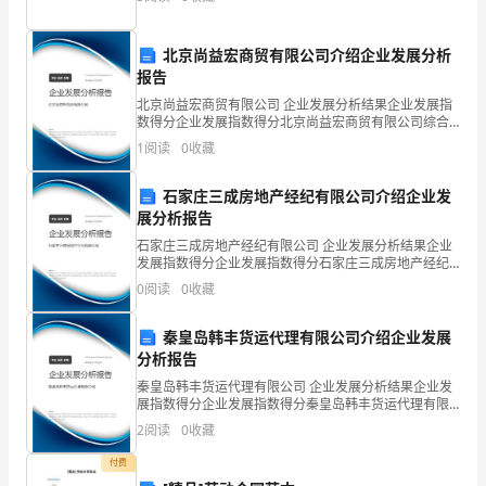
教导，我们家长一定会全力予以配合。我们平时上班较
忙，对孩
了
北京尚益宏商贸有限公司介绍企业发展分析
他
报告
的
北京尚益宏商贸有限公司 企业发展分析结果企业发展指
百万英镑读书笔记3
数得分企业发展指数得分北京尚益宏商贸有限公司综合
《百
得分说明：企业发展指数根据企业规模、企业创新、企
1
阅读
0
收藏
业风险、企业活力四个维度对企业发展情况进行评价。
该企
万
石家庄三成房地产经纪有限公司介绍企业发
英
展分析报告
石家庄三成房地产经纪有限公司 企业发展分析结果企业
镑》
发展指数得分企业发展指数得分石家庄三成房地产经纪
有限公司综合得分说明：企业发展指数根据企业规模、
0
阅读
0
收藏
后，
企业创新、企业风险、企业活力四个维度对企业发展情
况进
我
秦皇岛韩丰货运代理有限公司介绍企业发展
分析报告
忍
秦皇岛韩丰货运代理有限公司 企业发展分析结果企业发
俊
展指数得分企业发展指数得分秦皇岛韩丰货运代理有限
公司综合得分说明：企业发展指数根据企业规模、企业
2
阅读
0
收藏
创新、企业风险、企业活力四个维度对企业发展情况进
不
行评
付费