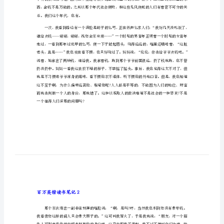
百万英镑读书笔记1
记
九
年
级
百
万
芳心。但由始之终从来没兑换过这张支票。
英
镑
读
书
笔
记
系。我们这个年代，也有。