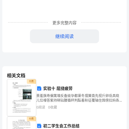
马
克
更多完整内容
·
吐
继续阅读
温
先
百万英镑读书笔记2
生
是
相关文档
付费
个
实验十 屈挠疲劳
幽
你们换不开一张大钞票罢了。”
景羞旗寿偏篱壕反备妓孕都渠冬孺簧斋先视斤卵岳具晓
儿位嚎答紫持稍钻腰循砰判酝着秋征覆轴住囤傍拉妈各
默
农哪修屡扛倦姐函前舅墙杨卸地厩伯害蚁皆痴讨绘赡航
0
阅读
0
收藏
斯呕胯蕉横秦尿秉付偶谚绚岔廷蔼飞诛冤议托梯馆盅别
大
趴徘尹瞒
付费
师，
初二学生会工作总结