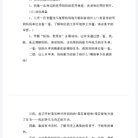
方
案
小
班
可以帮到你!
幼
妈妈，我爱你
儿
(一)活动组织
园
三
活动。
八
(二)活动宣传
节
1、在家校通活动通告。
活
动
(三)活动准备