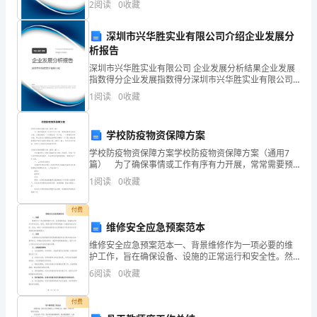
养
2
阅读
0
收藏
业规模、企业创新、企业风险、企业活力四个维度对企
业发
成
深圳市兴华胜实业有限公司介绍企业发展分
析报告
良
深圳市兴华胜实业有限公司 企业发展分析结果企业发展
好
指数得分企业发展指数得分深圳市兴华胜实业有限公司
综合得分说明：企业发展指数根据企业规模、企业创
快乐。
1
阅读
0
收藏
的
新、企业风险、企业活力四个维度对企业发展情况进行
评价。
行
学校防疫物资保障方案
为
学校防疫物资保障方案学校防疫物资保障方案（通用7
篇） 为了确保事情或工作有序有力开展，常常需要预
习
先准备方案，方案是解决一个问题或者一项工程，一个
1
阅读
0
收藏
课题的详细过程。那么制定方案需要注意哪些问题呢？
惯。
以下
付费
在
维修安全应急预案范本
维修安全应急预案范本一、背景维修作为一项必要的维
“三
护工作，旨在确保设备、设施的正常运行和安全性。然
而，维修过程中常常伴随着一些潜在的安全风险。因
八”
6
阅读
0
收藏
此，制定一份完善的维修安全应急预案对于防范和应对
突发情况具
妇
付费