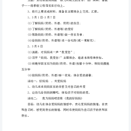
方
案
辛苦。)
为
全
面
贯
彻
动?
落
实
《中
国
小