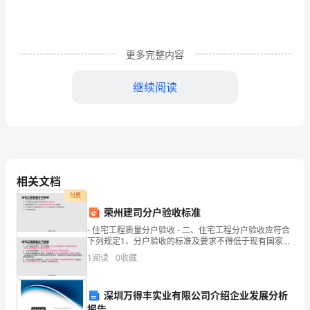
公
民
更多完整内容
道
继续阅读
德
建
了家务……找出缺乏及改正的方法。
立
方
相关文档
例。
案》，
付费
培
荣州建司分户验收标准
- 住宅工程质量分户验收 - 二、住宅工程分户验收应符合
子……将孝敬父母落实在行动上。
养
下列规定1、分户验收的标准及要求不得低于现有国家规
范和标准。2、检查项目应符合《住宅工程质量符合验收
幼
1
阅读
0
收藏
管理暂行规定》的规定。
儿
1、3月1日-3月7日
深圳万得丰实业有限公司介绍企业发展分析
报告