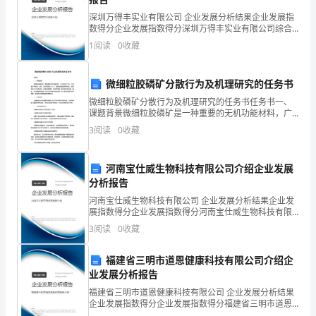
的
深圳万得丰实业有限公司 企业发展分析结果企业发展指
根
(2)了解
数得分企业发展指数得分深圳万得丰实业有限公司综合
得分说明：企业发展指数根据企业规模、企业创新、企
本
1
阅读
0
收藏
业风险、企业活力四个维度对企业发展情况进行评价。
该企
道
微细粒胶磷矿分散行为及机理研究的任务书
德
2、3月8日
微细粒胶磷矿分散行为及机理研究的任务书任务书一、
课题背景微细粒胶磷矿是一种重要的无机功能材料，广
观
泛应用于工业、农业、医疗等领域。然而，由于其颗粒
3
阅读
0
收藏
大小小、表面电荷密度高等特性，使得其在水中分散性
念
差，容易
河南宝仕威生物科技有限公司介绍企业发展
和
分析报告
社
河南宝仕威生物科技有限公司 企业发展分析结果企业发
五分钟
展指数得分企业发展指数得分河南宝仕威生物科技有限
会
公司综合得分说明：企业发展指数根据企业规模、企业
3
阅读
0
收藏
创新、企业风险、企业活力四个维度对企业发展情况进
责
行评
活动一：好妈妈，关爱妈妈
福建省三明市道恩健康科技有限公司介绍企
任
业发展分析报告
感，
福建省三明市道恩健康科技有限公司 企业发展分析结果
企业发展指数得分企业发展指数得分福建省三明市道恩
健康科技有限公司综合得分说明：企业发展指数根据企