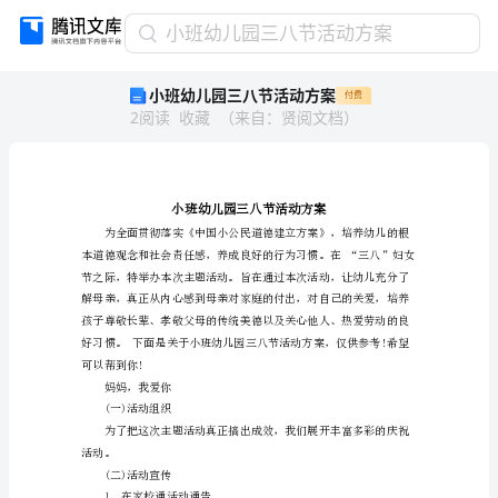
小
小班幼儿园三八节活动方案
班
小班幼儿园三八节活动方案
付费
幼
2
阅读
收藏
（
来自
：
贤阅文档
）
儿
园
三
八
节
活
动