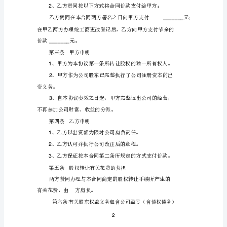
个
人
版
鉴于甲方在
范
文
_______%
股
权
转
让
协
议
范
本
_______%