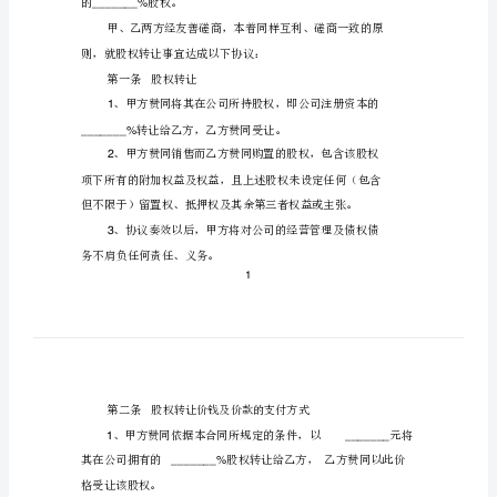
版
范
文
股
股权转让协议范本个人
权
转
让
协
权转
协
范本个
版
股
让
议
人
议
范
本