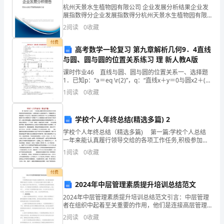
受
杭州天景水生植物园有限公司 企业发展分析结果企业发
展指数得分企业发展指数得分杭州天景水生植物园有限
让
公司综合得分说明：企业发展指数根据企业规模、企业
2
阅读
0
收藏
创新、企业风险、企业活力四个维度对企业发展情况进
方：
行评
付费
高考数学一轮复习 第九章解析几何9．4直线
______________（以
与圆、圆与圆的位置关系练习 理 新人教A版
3
课时作业46 直线与圆、圆与圆的位置关系一、选择题
下
1．已知p：“a＝eq \r(2)”，q：“直线x＋y＝0与圆x2＋(y
－a)2＝1相切”，则p是q的( )．A．充分而不必要条件
简
1
阅读
0
收藏
B．必要而不充分条
称
学校个人年终总结(精选多篇) 2
乙
学校个人年终总结（精选多篇) 第一篇:学校个人总结
一年来能认真履行领导交给的各项工作任务,积极参加学
方）
校的各项活动，认真参加校中心组组织的学习、专题报
1
阅读
0
收藏
告等,尤其是党的十六大召开后，能自觉
鉴
付费
于
2024年中层管理素质提升培训总结范文
甲
2024年中层管理素质提升培训总结范文引言：中层管理
者在组织中起着至关重要的作用，他们是连接高层管理
方
和基层员工的桥梁，对于组织的发展和运营至关重要。
2
阅读
0
收藏
然而，随着社会的不断发展和变化，中层管理者也面临