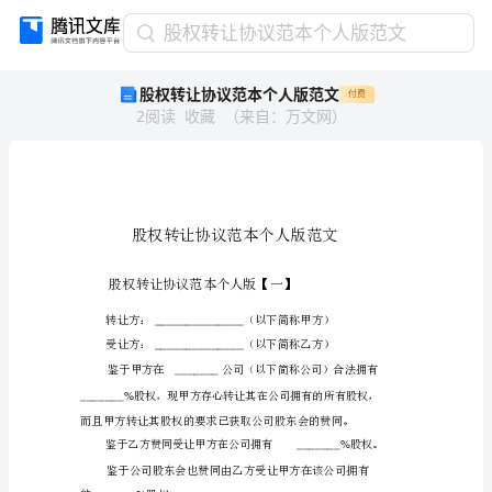
股
股权转让协议范本个人版范文
权
股权转让协议范本个人版范文
付费
转
2
阅读
收藏
（
来自
：
万文网
）
让
协
议
范
本
个
人