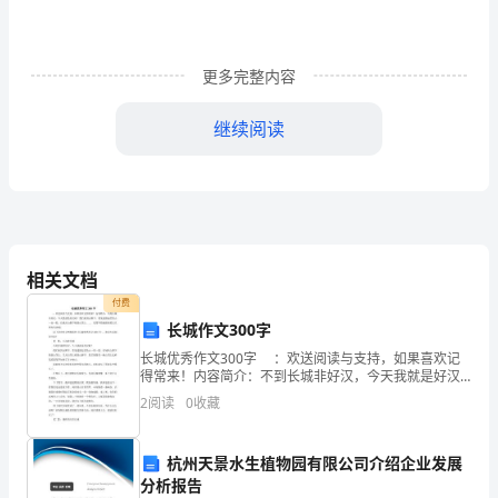
个
人
更多完整内容
版
【一】
继续阅读
转
让
第一条
方：
______________（以
1
相关文档
付费
下
长城作文300字
简
_______%
长城优秀作文300字 ：欢送阅读与支持，如果喜欢记
得常来！内容简介：不到长城非好汉，今天我就是好汉
称
啦！我们来到山脚下，看见连绵起伏的山一高一低，长
2
阅读
0
收藏
城从山脚下修到山顶上。... 觉得不错就继续看完以
2
甲
杭州天景水生植物园有限公司介绍企业发展
方）
分析报告