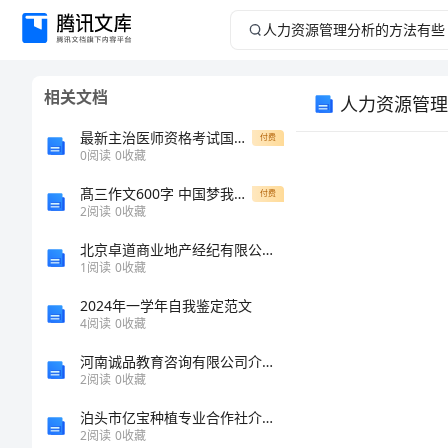
人
力
相关文档
人力资源管理
资
最新主治医师资格考试国家级考试题库含下载答案
付费
源
0
阅读
0
收藏
髙三作文600字 中国梦我的梦
管
付费
2
阅读
0
收藏
理
北京卓道商业地产经纪有限公司介绍企业发展分析报告
1
阅读
0
收藏
分
2024年一学年自我鉴定范文
4
阅读
0
收藏
析
河南诚品教育咨询有限公司介绍企业发展分析报告
的
2
阅读
0
收藏
泊头市亿宝种植专业合作社介绍企业发展分析报告
方
2
阅读
0
收藏