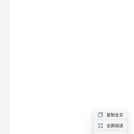
法
有
些
人
力
资
源
管
理
分
复制全文
析
全屏阅读