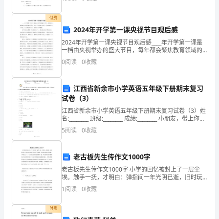
中
好的计划是什么样的呢？下面是小编整理的理化教研组
工作
学
B．中学生单脚站立对地面的压力约1000N
付费
2024年开学第一课央视节目观后感
物
C．一个煮熟的鸡蛋漂浮在水面时重力约0.5N
2024年开学第一课央视节目观后感____年开学第一课是
理
一档由央视举办的盛大节目，每年都会聚焦教育领域的
D．一枚硬币的质量约为20g
重大话题。作为一名教育工作者，我非常期待这个节
0
阅读
0
收藏
北
目，并且通过观看后，深受启发和震撼。该节目的主题
是
7、关于弹簧测力计的使用方法
师
江西省新余市小学英语五年级下册期末复习
试卷（3）
大
江西省新余市小学英语五年级下册期末复习试卷（3）姓
版
名:________ 班级:________ 成绩:________ 小朋友，带上你一
段时间的学习成果，一起来
5
阅读
0
收藏
八
年
老古板先生传作文1000字
级
老古板先生传作文1000字 小学的回忆被封上了一层尘
埃。触手一抚，才明白：弹指间一年光阴已逝，旧时玩
（下
伴的模样已被套上了枷锁，不知道流放到记忆的哪一个
1
阅读
0
收藏
角落去了。三七分的短发服帖地依偎在一起，不经意间
册）
付费