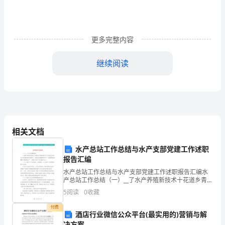
力
必
更多完整内容
考
继续阅读
点
解
C．平衡车轮胎上的花纹是为了增大摩擦
析
相关文档
练
3、小鹏手握橡皮擦，突然放手
水产总站工作总结与水产支部党建工作述职
报告汇编
习
水产总站工作总结与水产支部党建工作述职报告汇编水
产总站工作总结（一）__了水产养殖新技术十花道乡青海
题
村境内的“清泉水产养殖有限公司”在我站专业技术人员的
5
阅读
0
收藏
跟综指导和服务下，100多亩池塘顺利实行了“池塘
（含
付费
酒店行业微信公众平台(最实用的)营销与解
决方案