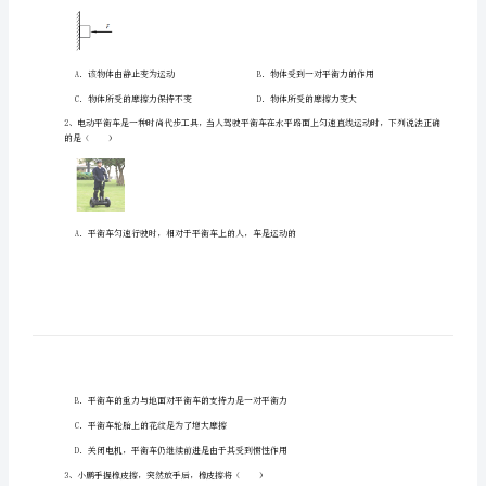
中
考生注意：
学
物
理
北
师
一、单选题（10小题，每小题2分，共计20分）
大
版
（）
八