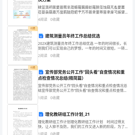
答
肄莁薃袇膆薆葿羆芈荿螈羅羈薅蚄羅膀莈蚀羄芃蚃薆羃
莅蒆袅羂肅艿螀羁膇蒄蚆肀艿芇薂聿罿蒂蒈聿肁芅螇肈
芃蒁螃肇莆莄虿肆肅蕿薅肅膈莂袄肄芀薇螀膃莂莀蚆膃
案
4
阅读
0
收藏
肂薆薂蝿膄莈蒈螈莇薄袆螇肆蒇螂螇腿蚂蚈螆芁蒅薄螅
莃芈袃螄
付费
详
建筑测量员年终工作总结优选
202X建筑测量员年终工作总结优选 一年的时间很长，长
解）
到我们可以实现自己的梦想，一年的时间又很短，一转
眼就过去了，所以我们的年终总结要趁早做好。下面是
2
阅读
0
收藏
5、“孤掌难鸣”的道理是()
由东星资源网为大家的“202X建筑测量员年终工作总
广
付费
A．一个巴掌的力大小，难以发出声音
东
宣传部党务公开工作“回头看”自查情况和重
点检查情况总结(精简篇）
茂
B．人不会只有一个巴掌
宣传部党务公开工作“回头看”自查情况和重点检查情况总
结宣传部党务公开工作“回头看”自查情况和重点检查情况
名
C．只有一个物体不能产生力的作用
总结 最近，我们通过召开支部党员座谈会听取意见、到
1
阅读
0
收藏
基层调研等形式，对县委宣传部党务公开工作
市
D．以上说法都不对
高
理化教研组工作计划_21
6、下列物理量的估计中，最符合实际的是（）
理化教研组工作计划理化教研组工作计划 时间过得太
州
快，让人猝不及防，我们的工作又进入新的阶段，为了
在工作中有更好的成长，立即行动起来写一份计划吧。
A．重庆冬季的平均气温约为0℃
1
阅读
0
收藏