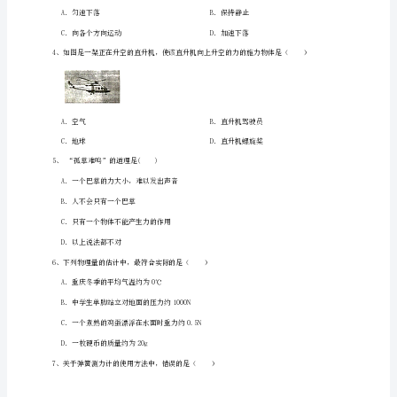
年
级
（下
册）
的是（）
第
七
章
运
动
和