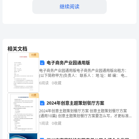
继续阅读
动
总
4.开展员工培训和意识提升活动
结
范
相关文档
本
付费
2024
电子商务产业园通用版
电子商务产业园通用版电子商务产业园通用版出租方：
年
5.建设合规文化
(以下简称甲方)负责人： 联系人 ：地 址：邮 编： 电
话： 传真：承租方： (以下简称乙方)授权代表： 职务：
6
阅读
0
收藏
内
地 址：邮 编：
控
付费
2024年创意主题策划餐厅方案
工
2024年创意主题策划餐厅方案 创意主题策划餐厅方案
(通用10篇) 创意主题策划餐厅方案要怎么写，才更标准
作
规范？依据多年的文秘写作阅历，参考优秀的创意主题
1
阅读
0
收藏
策划餐厅方案样本能让你事半功倍，
及
文化。