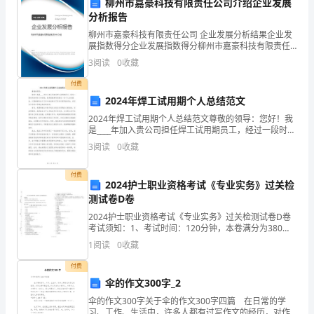
合
柳州市嘉豪科技有限责任公司介绍企业发展
四、工
作成效
分析报告
规
1.内部控制水平提升
柳州市嘉豪科技有限责任公司 企业发展分析结果企业发
展指数得分企业发展指数得分柳州市嘉豪科技有限责任
文
公司综合得分说明：企业发展指数根据企业规模、企业
3
阅读
0
收藏
创新、企业风险、企业活力四个维度对企业发展情况进
化
行评
付费
建
2024年焊工试用期个人总结范文
司经营的影响。
2024年焊工试用期个人总结范文尊敬的领导：您好！我
设
是____年加入贵公司担任焊工试用期员工，经过一段时间
2.员工合规意识增强
的实际工作经验，我希望能够向您提交一份个人总结报
活
3
阅读
0
收藏
告，以便能够对自己工作中的成绩与不足进行客观的
动
付费
2024护士职业资格考试《专业实务》过关检
总
测试卷D卷
我约束能力得到了提升。
2024护士职业资格考试《专业实务》过关检测试卷D卷
结
考试须知：1、考试时间：120分钟，本卷满分为380
3.合规文化建设取得初步成效
分。 2、请首先按要求在试卷的指定位置填写您的姓名、
一、
1
阅读
0
收藏
准考证号等信息。 3、请仔细阅读各种题目的回
工
付费
伞的作文300字_2
作
伞的作文300字关于伞的作文300字四篇 在日常的学
习、工作、生活中，许多人都有过写作文的经历，对作
司范围内形成。