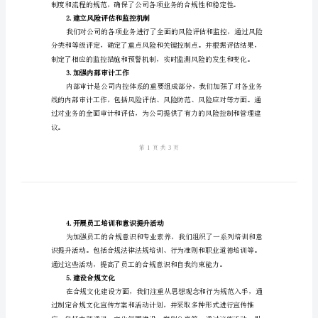
化
建
设
作目标
二、工
活
动
总
作内容及活动
三、工
结
1.制定并完善内控制度和流程
范
本
2024
2.建立风险评估和监控机制