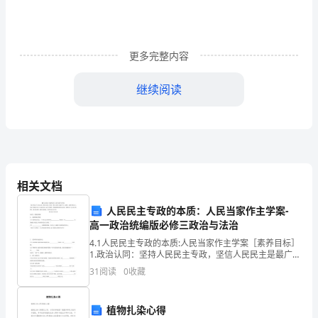
方
程
更多完整内容
难
继续阅读
点
解
析
相关文档
试
A．B．
人民民主专政的本质：人民当家作主学案-
高一政治统编版必修三政治与法治
卷
4.1人民民主专政的本质:人民当家作主学案［素养目标］
C．D．
1.政治认同：坚持人民民主专政，坚信人民民主是最广
（含
泛、最真实、最管用的 民主，坚定中国特色社会主义制
31
阅读
0
收藏
度自信。2.科学精神：明确我国的国体及其内容，
x
答
植物扎染心得