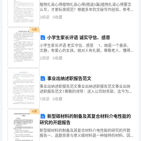
案
植物扎染心得植物扎染心得(精选5篇)植物扎染心得要怎
么写，才更标准规范？根据多年的文秘写作经验，参考
优秀的植物扎染心得样本能让你事半功倍，下面分享
3
阅读
0
收藏
详
【植物扎染心得(精选5篇)】相关方法经验，供你参考
付费
解
小学生家长评语 诚实守信、感恩
小学生家长评语 老实守信、感恩 1、她是一个善良，
版）
文静，有爱心的女孩。她对人有礼貌，尊敬老人，懂得
理解父母的辛苦，也懂得保护和教育弟弟妹妹。她的成
2
阅读
0
收藏
绩虽然不太理想，但她对于学习是自觉的，努力的，用
河
心
南
事业出纳述职报告范文
A．
开
事业出纳述职报告范文事业出纳述职报告范文事业出纳
述职报告范文1尊敬的领导：进入公司财务部，迄今为止
封
任职一年时间，主要负责出纳工作。现就任职以来的具
1
阅读
0
收藏
B．
体情况述职如下：在公司各级领导和同事的正确带领
市
下，
付费
新型碳材料的制备及其复合材料介电性能的
金
C．
研究的开题报告
明
新型碳材料的制备及其复合材料介电性能的研究的开题
报告一、选题背景与意义碳材料是一种独特的材料，因
D．
其具有良好的耐热性、耐腐蚀性、导电性和力学性能而