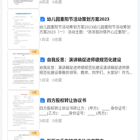
中
4
阅读
0
收藏
被广泛研究和应用。目前，新型碳材料的制备和应用是
学
材料科学
8、方程去括号变形正确的是（）
幼儿园重阳节活动策划方案2023
数
幼儿园重阳节活动筹划方案2023幼儿园重阳节活动筹划
学
方案2023〔一〕 活动主题：“浓浓祖孙情开心过重阳”活
动目的：1、教育幼儿尊敬老人、长辈；明白关心别人。
1
阅读
0
收藏
七
2、透过邀请爷爷奶奶外公外婆来幼
9、下列变形正确的是（）
年
付费
自我反思：演讲稿促进师德规范化建设
级
自我反思：演讲稿促进师德规范化建设演讲稿促进师德
规范化建设尊敬的领导、教师、同学们，大家好！作为
上
一名教育工作者，我们的职责不仅仅是传授知识，更重
1
阅读
0
收藏
要的是培养学生的道德品质和社会责任感。然而，在一
册
些教师的
付费
第
四方股权转让协议书
三
四方股权转让协议书转让方：(甲方)：_____ 身份证号：
_____(乙方)：_____身份证号：_____ (丙方)：
章
3
阅读
0
收藏
一
付费