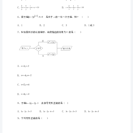
册
第
C．D．
三
2、下列变形正确的是（）
章
一
xx
元
|m|﹣1
一
次
方
乙完成，还需的天数为（）
程