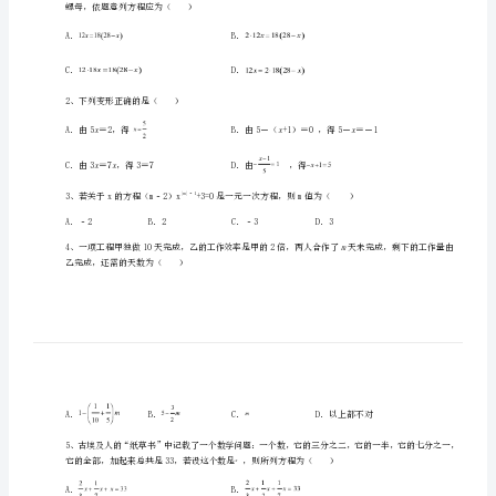
明
考生注意：
中
学
数
学
七
一、单选题（10小题，每小题2分，共计20分）
年
级
螺母，依题意列方程应为（）
上
A．B．