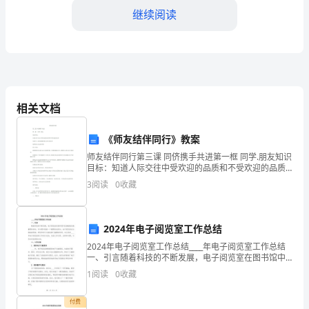
设
继续阅读
2023
年，
农
进科技进步与数字化农业的融合。
业
相关文档
信
《师友结伴同行》教案
息
师友结伴同行第三课 同侪携手共进第一框 同学.朋友知识
目标：知道人际交往中受欢迎的品质和不受欢迎的品质
化
知道什么是青春期闭锁心理及其危害能够说出交友的原
3
阅读
0
收藏
则能力目标：能够绘制自己的人际关系树轮图，并能够
工
作
2024年电子阅览室工作总结
已
2024年电子阅览室工作总结____年电子阅览室工作总结
一、引言随着科技的不断发展，电子阅览室在图书馆中
扮演着越来越重要的角色。作为图书馆的一个重要组成
经
1
阅读
0
收藏
部分，电子阅览室在支持读者阅读、研究和学习方面发
全
付费