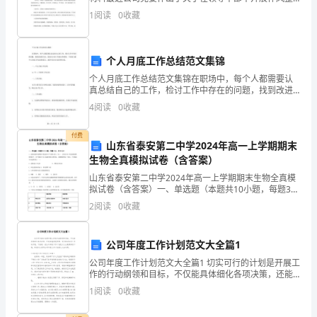
顿的决定。 我认为这是非常必要的。 当前，**公司
著
1
阅读
0
收藏
进入了千载难逢的重要发展时期，但也面临着许多困难
成
个人月底工作总结范文集锦
效。
个人月底工作总结范文集锦在职场中，每个人都需要认
在
真总结自己的工作，检讨工作中存在的问题，找到改进
的方法，提高自己的工作能力和绩效。下面是几篇个人
4
阅读
0
收藏
月底工作总结的范文，或许可以对大家有所启发。一、
新
个人月底
付费
的
山东省泰安第二中学2024年高一上学期期末
生物全真模拟试卷（含答案）
一
山东省泰安第二中学2024年高一上学期期末生物全真模
年
拟试卷（含答案）一、单选题（本题共10小题，每题3
分，共30分）1、适度的紫外线照射可使皮肤中产生维生
2
阅读
0
收藏
素D3（VD3），活化的VD3可促进肠道吸收钙
中，
我
公司年度工作计划范文大全篇1
们
公司年度工作计划范文大全篇1 切实可行的计划是开展工
作的行动纲领和目标，不仅能具体细化各项决策，还能
实施高效管理，有力推动各项工作的开展。下面是一些
对
1
阅读
0
收藏
公司年度工作计划范文大全免费阅读下载，希望对大