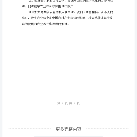
息
化
工
作
数字技术使用的素质和热情。
总
结：
推
进
数
字
农
业
更多完整内容
建