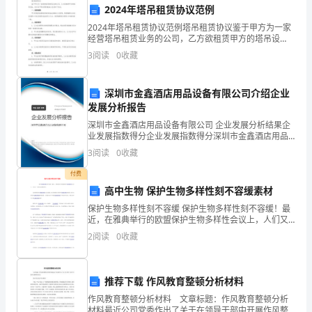
2024年塔吊租赁协议范例
面
2024年塔吊租赁协议范例塔吊租赁协议鉴于甲方为一家
济的发展和农业现代化进程的推进。
推
经营塔吊租赁业务的公司，乙方欲租赁甲方的塔吊设
备，双方在平等自愿的基础上达成如下协议：一、租赁
3
阅读
0
收藏
进，
期限甲方同意将其拥有的塔吊设备出租给乙方使用，租
赁期限
数
深圳市金鑫酒店用品设备有限公司介绍企业
发展分析报告
字
深圳市金鑫酒店用品设备有限公司 企业发展分析结果企
农
业发展指数得分企业发展指数得分深圳市金鑫酒店用品
设备有限公司综合得分说明：企业发展指数根据企业规
3
阅读
0
收藏
业
模、企业创新、企业风险、企业活力四个维度对企业发
展情
付费
建
高中生物 保护生物多样性刻不容缓素材
设
保护生物多样性刻不容缓 保护生物多样性刻不容缓！最
近，在雅典举行的欧盟保护生物多样性会议上，人们又
取
一次发出这样的呼吁。 这次欧盟保护生物多样性会议
2
阅读
0
收藏
议题是，检讨欧盟现行的保护生物多样性的
得
了
推荐下载 作风教育整顿分析材料
作风教育整顿分析材料 文章标题：作风教育整顿分析
显
材料最近公司党委作出了关于在领导干部中开展作风整