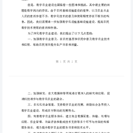
进
数
字
农
业
济和社会发展。
建
设
农
业
支撑。
信