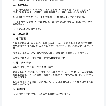
工
姓名
刘洪柱
王进辉
李伟
程
审
名
批
结
称
论
兴
建
城
设
︵
首
监
理
山
︶
丽
单
位
汤
审
批
温
泉
旅