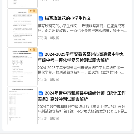
预留配合和施工。
法注册并经营汽车租赁服务的公司，拥有相应的法
北
付费
堆放时应单独分开。
建
描写玫瑰花的小学生作文
描写玫瑰花的小学生作文 玫瑰非常高尚，在盛夏或寒
3、试验准备
设
冬，都会出现玫瑰，一点也不畏惧严寒和酷暑，等于当
一个忠于职守，不怕困难的卫士。如果是你，你会怎么
7
阅读
0
收藏
单
写玫瑰花呢？接下来为大家推荐的是描写玫瑰花的，欢
迎阅
位
付费
2024-2025学年安徽省亳州市黉高级中学九
葫
年级中考一模化学复习检测试题含解析
2024-2025学年安徽省亳州市黉高级中学九年级中考一
芦
模化学复习检测试题含解析一、单选题（本题共14小
题，每题1分，共14分）1、如图为某化学反应的微观示
2
阅读
0
收藏
岛
意图，图中“”表示氧原子，“”表示碳原子。下
丽
2024年晋中市和顺县中级统计师《统计工作
实务》高分冲刺试题含解析
汤
2024年晋中市和顺县中级统计师《统计工作实务》高分
冲刺试题含解析 第1题：不定项选择题(本题1分)以下是
旅
2005年全国资金流量表实物交易部分，请根据该表数据
2
阅读
0
收藏
回答以下有关问题。表3-1 2005年中国
游