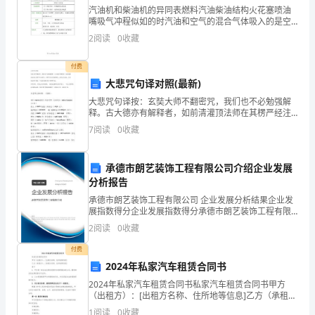
汽油机和柴油机的异同表燃料汽油柴油结构火花塞喷油
工
嘴吸气冲程似如的时汽油和空气的混合气体吸入的是空
筋Ø6@250。
气压缩冲程气压、温度相对较低 气压、温度相对较高点
程
2
阅读
0
收藏
火方式点燃式压燃式工作循环都有四个冲程能量转换压
4、过梁选用见结构总说明。
缩冲
地
付费
三、施工部署
大悲咒句译对照(最新)
点
大悲咒句译按：玄奘大师不翻密咒，我们也不必勉强解
1、施工管理
兴
释。古大德亦有解释者，如前清灌顶法师在其楞严经注
解中，对楞严咒有详细的解说，密咒变为显说，是否如
7
阅读
0
收藏
城
法则不敢说，不过诸大德们仍以不解释为宜。许多经
典，显说
岗。
首
承德市朗艺装饰工程有限公司介绍企业发展
分析报告
山
承德市朗艺装饰工程有限公司 企业发展分析结果企业发
兴
展指数得分企业发展指数得分承德市朗艺装饰工程有限
公司综合得分说明：企业发展指数根据企业规模、企业
2
阅读
0
收藏
海
创新、企业风险、企业活力四个维度对企业发展情况进
2、施工队伍准备
行评
付费
北
项目部设专职工长张本军负责砌体施工。
2024年私家汽车租赁合同书
路
2024年私家汽车租赁合同书私家汽车租赁合同书甲方
（出租方）：[出租方名称、住所地等信息]乙方（承租
方）：[承租方名称、住所地等信息]鉴于1. 甲方是一家合
路
1
阅读
0
收藏