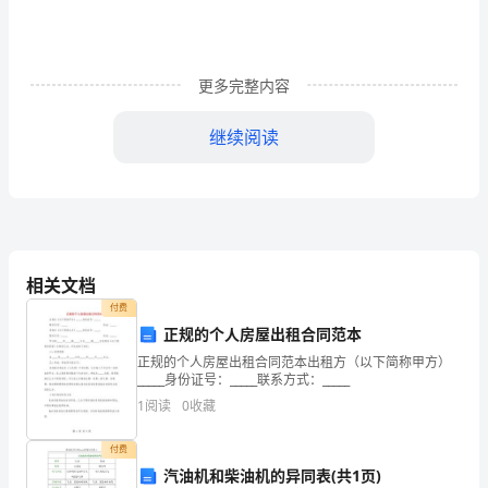
游
度
更多完整内容
假
区
继续阅读
B8、
9、
10、
一、编制依据：
11、
相关文档
付费
12、
正规的个人房屋出租合同范本
13#
正规的个人房屋出租合同范本出租方（以下简称甲方）
二、设计要求：
_____身份证号：_____联系方式：_____
住
1
阅读
0
收藏
宅
付费
楼
汽油机和柴油机的异同表(共1页)