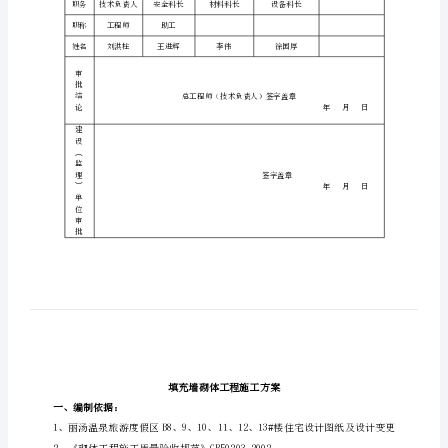
葫芦岛丽汤旅游房地产开发有
案
建设单位
限公司
砌
结构类型
框架剪力墙
体
设计单位
沈阳北方建设建筑设计院
专
层数、高度
层、地下层
6122.8m
项
开、竣工日期
至
2013-6-82014-6-16
施
项目负责人
李慧
工
施工单位
方
案
单位
技术部门
安全部门
材料部门
审
职务
技术负责人
安全科长
材料科长
批
表
职称
工程师
助工