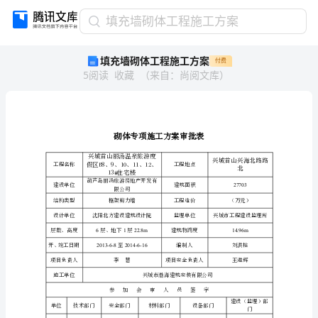
填
填充墙砌体工程施工方案
充
填充墙砌体工程施工方案
付费
墙
5
阅读
收藏
（
来自
：
尚阅文库
）
砌
体
工
程
施
工
兴城首山丽汤温泉旅游度
方
工程名称
假区B8、9、10、11、12、
13#住宅楼