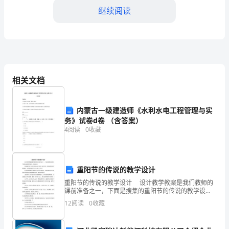
的
继续阅读
职
责
和
义
相关文档
务。
下
内蒙古一级建造师《水利水电工程管理与实
务》试卷d卷 （含答案）
改进措施，避免类似事故的
面
4
阅读
0
收藏
五、积极推动建立安全文化
将
详
重阳节的传说的教学设计
细
重阳节的传说的教学设计 设计教学教案是我们教师的
课前准备之一，下面是搜集的重阳节的传说的教学设
阐
计，欢送阅读。 以前我们过《九月九日忆山东兄弟》
12
阅读
0
收藏
这首古诗，现在哪位同学能背诵，并告诉大家九月九日
是
述