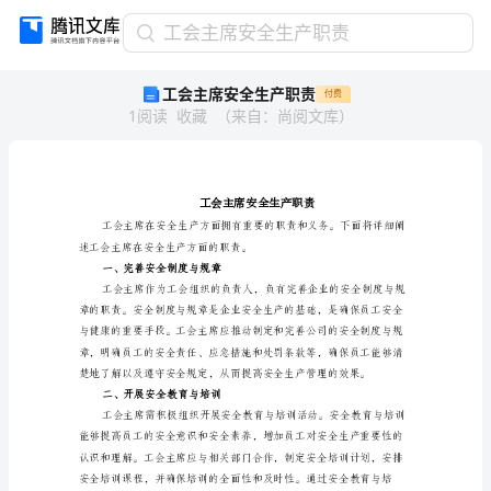
工
工会主席安全生产职责
会
工会主席安全生产职责
付费
主
1
阅读
收藏
（
来自
：
尚阅文库
）
席
安
全
生
产
职
述工会主席在安全生产方面的职责。
责