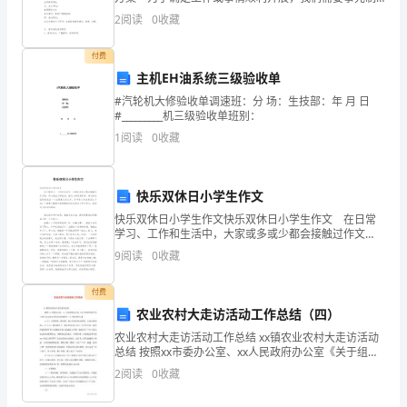
定方案，方案是计划中内容最为复杂的一种。方案的格
责。
2
阅读
0
收藏
式和要求是什么样的呢？下面是小编为大家整理的主持
人
一、
付费
主机EH油系统三级验收单
完
#汽轮机大修验收单调速班：分 场：生技部：年 月 日
善
#_________机三级验收单班别：
1
阅读
0
收藏
安
全
快乐双休日小学生作文
制
快乐双休日小学生作文快乐双休日小学生作文 在日常
学习、工作和生活中，大家或多或少都会接触过作文
度
吧，作文是由文字组成，经过人的思想考虑，通过语言
9
阅读
0
收藏
组织来表达一个主题意义的文体。你写作文时总是无从
与
下笔？
付费
规
农业农村大走访活动工作总结（四）
章
农业农村大走访活动工作总结 xx镇农业农村大走访活动
总结 按照xx市委办公室、xx人民政府办公室《关于组织
工
开展千名干部大走访农业农村活动的通知》（xx发电
2
阅读
0
收藏
【20xx】 xx号）文
会