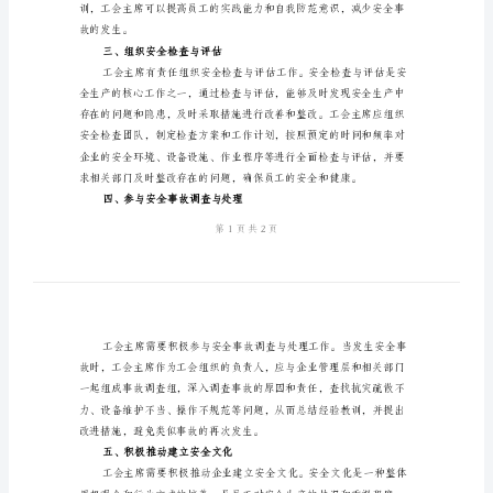
一、完善安全制度与规章
工
会
主
席
安
全
二、开展安全教育与培训
生
产
职
责
工
会