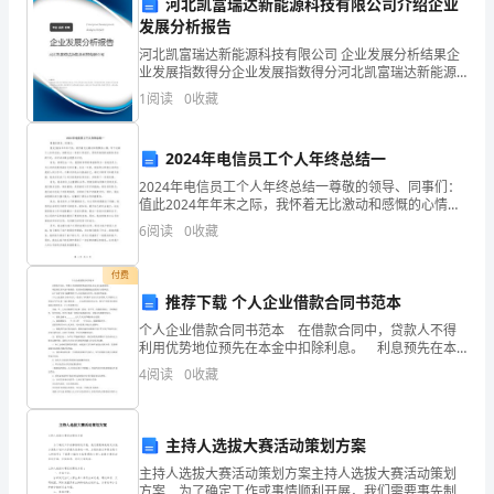
河北凯富瑞达新能源科技有限公司介绍企业
工
围，从而达到预防事故发生的目的。
发展分析报告
会
六、维护员工合法权益
河北凯富瑞达新能源科技有限公司 企业发展分析结果企
业发展指数得分企业发展指数得分河北凯富瑞达新能源
主
科技有限公司综合得分说明：企业发展指数根据企业规
1
阅读
0
收藏
模、企业创新、企业风险、企业活力四个维度对企业发
展情
席
2024年电信员工个人年终总结一
在
2024年电信员工个人年终总结一尊敬的领导、同事们：
安
值此2024年年末之际，我怀着无比激动和感慨的心情，
写下这篇个人年终总结，回顾过去一年的工作经历、思
6
阅读
0
收藏
考所取得的成绩和存在的不足，并对未来做出展望与计
全
付费
生
推荐下载 个人企业借款合同书范本
产
个人企业借款合同书范本 在借款合同中，贷款人不得
利用优势地位预先在本金中扣除利息。 利息预先在本
方
金中扣除的，按实际借款数额返还借款并计算利息。
4
阅读
0
收藏
以下是查字典小编整理的个人企业借款合同书，欢迎
面
的
主持人选拔大赛活动策划方案
职
主持人选拔大赛活动策划方案主持人选拔大赛活动策划
方案 为了确定工作或事情顺利开展，我们需要事先制