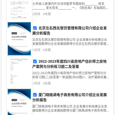
七年级上册课内外古诗词鉴赏专题班别__________ 姓名
总
__________ 家长签名______ ____一、《观沧海》东临碣石，
以观沧海。 水何澹澹，山岛竦峙。 树木丛生，百草丰
2
阅读
0
收藏
结
是
北京左右西北餐饮管理有限公司介绍企业发
展分析报告
事
北京左右西北餐饮管理有限公司 企业发展分析结果企业
后
发展指数得分企业发展指数得分北京左右西北餐饮管理
有限公司综合得分说明：企业发展指数根据企业规模、
1
阅读
0
收藏
对
企业创新、企业风险、企业活力四个维度对企业发展情
况进
某
2022-2023年度四川省房地产估价师之房地
产案例与分析练习题二及答案
一
2022-2023年度四川省房地产估价师之房地产案例与分
析练习题(二)及答案一单选题(共60题)1、治疗漏肩风兼
阶
有气滞血瘀者，可配穴为A.合谷、条口B.合谷、风池C.足
1
阅读
0
收藏
三里、气海D.内关、合谷
段
厦门晓格调电子商务有限公司介绍企业发展
的
分析报告
学
厦门晓格调电子商务有限公司 企业发展分析结果企业发
展指数得分企业发展指数得分厦门晓格调电子商务有限
公司综合得分说明：企业发展指数根据企业规模、企业