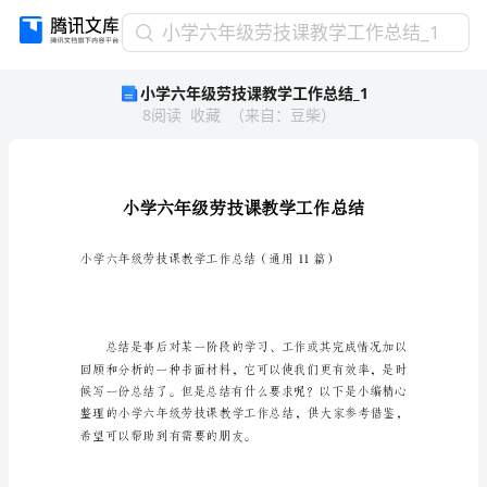
小
小学六年级劳技课教学工作总结_1
学
小学六年级劳技课教学工作总结_1
六
8
阅读
收藏
（
来自
：
豆柴
）
年
级
劳
技
课
教
学