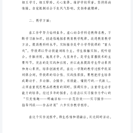
技
课
教
学
工
作
一、政治思想方面：
总
结
小
学
六
年
级