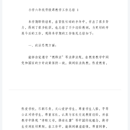
工
作
总
结
_1
小
学
希望可以帮助到有需要的朋友。
六
年
级
劳