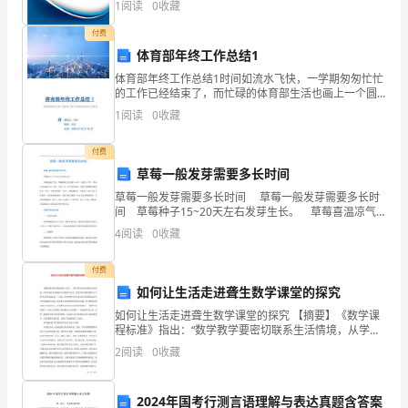
习、
1
阅读
0
收藏
创新、企业风险、企业活力四个维度对企业发展情况进
工
行评
付费
体育部年终工作总结1
作
体育部年终工作总结1时间如流水飞快，一学期匆匆忙忙
或
的工作已经结束了，而忙碌的体育部生活也画上一个圆
满的句号。在学生会工作也有很长一段时间了，还记得
1
阅读
0
收藏
曾经在加入学生会时，经过马拉松式的挑选与努力，最
其
终如愿
付费
完
草莓一般发芽需要多长时间
成
草莓一般发芽需要多长时间 草莓一般发芽需要多长时
间 草莓种子15~20天左右发芽生长。 草莓喜温凉气
情
候，草莓根系生长温度5-30℃，适温15-22℃，茎叶生长
4
阅读
0
收藏
适温为20～30℃，芽在-15--
况
付费
加
如何让生活走进聋生数学课堂的探究
以
如何让生活走进聋生数学课堂的探究 【摘要】《数学课
程标准》指出：“数学教学要密切联系生活情境，从学生
的生活体验和已有的知识出发，使学生初步感受数学与
回
2
阅读
0
收藏
日常生活的密切联系。”因此，在聋校教学中注意从
顾
2024年国考行测言语理解与表达真题含答案