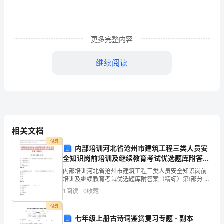
劳
技
更多完整内容
课
教
继续阅读
学
工
作
相关文档
总
付费
内部培训河北省沧州市建筑工程三类人员安
结
全知识岗前培训及继续教育考试优选题库附答案
（通
（精练）
内部培训河北省沧州市建筑工程三类人员安全知识岗前
培训及继续教育考试优选题库附答案（精练）第I部分 单
用
选题（50题）1.( )大风和雨、雪、雾天应停止门架的搭
1
阅读
0
收藏
设、拆除及施工作业。A: 五级及五级以上
11
付费
二、教学方面：
七年级上册古诗词鉴赏复习专题 - 副本
篇）