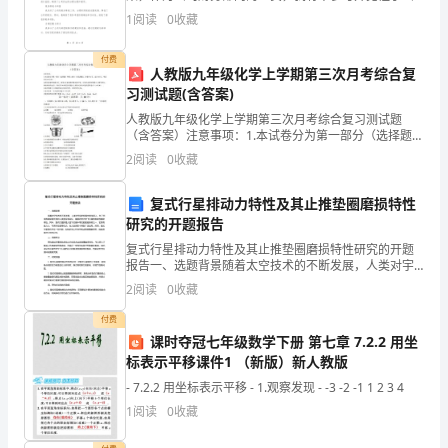
全
司在过去一年中的稳步发展和取得的成就。以下是我对
1
阅读
0
收藏
连
做
持
定
讲
发
本年度工作的总结和反思。一、工作概述日常账务处理
续性，
到长期坚
、
期分析、及时
评，并根据形势
管
付费
人教版九年级化学上学期第三次月考综合复
理
习测试题(含答案)
工
人教版九年级化学上学期第三次月考综合复习测试题
（含答案）注意事项：1.本试卷分为第一部分（选择题）
作
和第二部分（非选择题） 。全卷共 6 页，总分 60 分。
2
阅读
0
收藏
考试时间 60 分钟。2.领到试卷和答题卡后
面
复式行星排动力特性及其止推垫圈磨损特性
临
研究的开题报告
的
复式行星排动力特性及其止推垫圈磨损特性研究的开题
报告一、选题背景随着太空技术的不断发展，人类对宇
宙的探索也愈加深入。为了完成各种探测任务和人类登
情
2
阅读
0
收藏
月等目标，需要研究太空飞行器的各种性能和特性。其
中，复式
况，
付费
课时夺冠七年级数学下册 第七章 7.2.2 用坐
提
标表示平移课件1 （新版）新人教版
- 7.2.2 用坐标表示平移 - 1.观察发现 - -3 -2 -1 1 2 3 4
出
1
阅读
0
收藏
了
变
针
随
教育
全
化和执勤工作，有
对性地开展
机
和谈心活动，