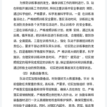
评
措施。现形成
见
估
报
前
防队
安全
一、当
消
伍
告
近
队
管
教育
（一）
伍
理
日，
光
明
七月份大
伍
理
项工作主要是以“三
消
防
实
队
注
安全
度
实
开展
施，
站
重抓细节抓
，从一日生活制
落
站
召
常工作抓起，严
落
上级
示要求，强化“第一责任”
开