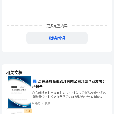
会
做
操
防
前
真正
到
心、尽心、精心、细心。按照“预
为主、关口
议
研
更多完整内容
管
的
安全稳定
牢安全发
重在
控”
原则狠抓
工作，打
究
继续阅读
分
防
除安全
杜绝安全
发
极预
和消
隐患，
问题
生。同时，进一步
析
了
车
管
序
格
实车
遣
车
部
车
范
辆
理秩
，严
落
辆派
、
场日、干
带
等
七
相关文档
月
启东新城商业管理有限公司介绍企业发展分
理措施，严禁公
私用和违法违
驾
，严
落
保
析报告
份
启东新城商业管理有限公司 企业发展分析结果企业发展
队
指数得分企业发展指数得分启东新城商业管理有限公司
综合得分说明：企业发展指数根据企业规模、企业创
安全
密防
密
实
密
各
6
阅读
0
收藏
保
范措施，严肃保
纪律，落
保
责任。通过
伍
新、企业风险、企业活力四个维度对企业发展情况进行
评价。
付费