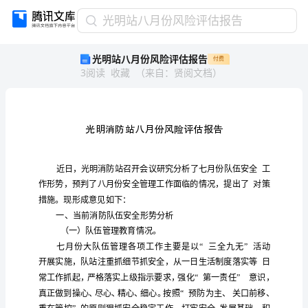
光
光明站八月份风险评估报告
明
光明站八月份风险评估报告
付费
站
3
阅读
收藏
（
来自
：
贤阅文档
）
八
月
份
风
险
评
估