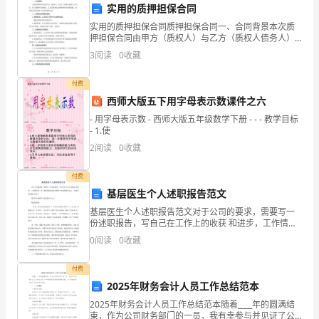
安
实用的质押担保合同
的
实
位
效
队
安全稳定
全
措施
落
到
，有
确保
伍
实用的质押担保合同质押担保合同一、合同背景本次质
押担保合同由甲方（质权人）与乙方（质权人债务人）
工
签订，为了保障甲方的利益，乙方同意将其品种质押作
3
阅读
0
收藏
为担保措施，用于履行因债务所产生的权利和义务。
作
二、质押标
（二）消
员思
付费
形
西师大版五下用字母表示数课件之六
- 用字母表示数 - 西师大版五年级数学下册 - - - 教学目标
势，
队
持
队
想
队
的
- 1.使
站坚
把
员思
工作作为加强
伍建设
预
2
阅读
0
收藏
判
付费
容
党
部的
程
做
究
防
想
内
，摆上了
支
议事日
，
到主动研
消
员思
基层医生个人述职报告范文
了
基层医生个人述职报告范文对于公司的要求，需要写一
八
份述职报告，写自己在工作上的收获 和进步，工作情况
防
等。以下是整理的基层医生最新个人述职报告范文， 欢
态，经常分析
伍形势，根据消
伍不同时期
0
阅读
0
收藏
送大家借鉴与参考！基层医生最新个人述职报告范文1敬
月
爱
付费
份
2025年财务会计人员工作总结范本
部
想
持
度
实
想
署开展思
工作，坚
用制
落
来保证经常性思
工作
安
2025年财务会计人员工作总结范本随着____年的圆满结
束，作为公司财务部门的一员，我有幸参与并见证了公