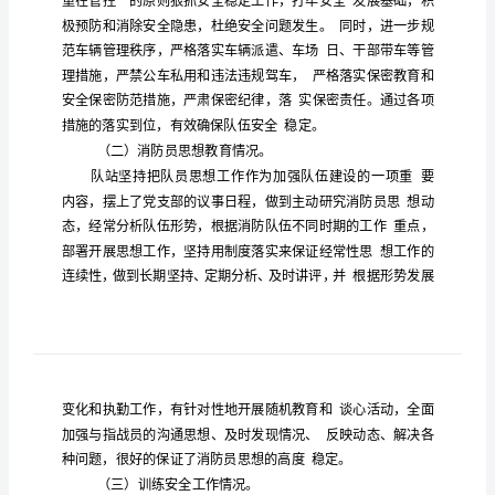
报
告
光
明
消
防
站
八
月
近日，光明消
站召开会议研
分析了七月份
伍
份
风
作形势，预判了八月份
理工作面临
情况，
出了对
险