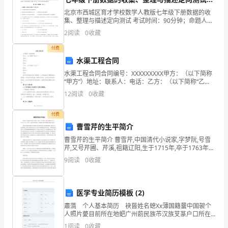
块
题（解析版）
北京市西城区育才学校数学人教版七年级下册数据的收
沃
集、整理与描述定向测试 考试时间：90分钟；命题人：
1、
教研组考生注意：1、本卷分第I卷（选择题）和第Ⅱ卷
2
阅读
0
收藏
（非选择题）两部分，满分100分，考试时间90分钟
土，
付费
学
水渠工程合同
生
水渠工程合同合同编号：XXXXXXXXX甲方：（以下简称
“甲方”）地址：联系人：电话：乙方：（以下简称“乙
方”）地址：联系人：电话：鉴于甲方拟进行水渠工程建
的
12
阅读
0
收藏
设，乙方具备相关工程建设能力和经验，为保证双
个
付费
曹雪芹的生平简介
性
曹雪芹的生平简介 曹雪芹,中国清代小说家,字梦阮,号雪
才
芹,又号芹圃、芹溪,祖籍辽阳,生于1715年,卒于1763年。
其先世原是汉族,后为满洲正曹雪芹画像白旗包衣(家
9
阅读
0
收藏
能
奴)。 曹雪芹的曾祖父曹玺,祖父曹寅
百
医学专业简历模板 (2)
花
肅薃 个人基本简历 袂蒈姓名螅Xx薄国籍羀中国袈个
人照片薆目前所在地蚆广州莂民族芇汉族芆蒃户口所在
争
地蒁广州羀身材羆170cm 55 kg薅袃婚姻状况莀已婚螇
1
阅读
0
收藏