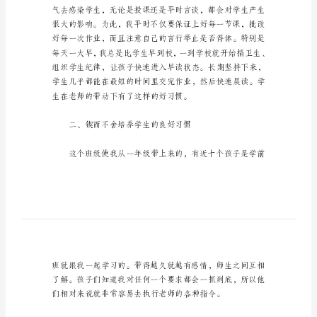
小
学
班
主
任
工
旨。
作
心
一、以身作则给学生做榜样
得
小
学
班
主