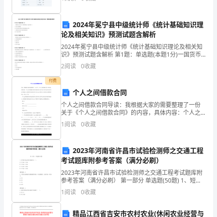
年龄莂26 岁羁衿培训认证蒇莃诚信徽章肀
艳。
我
2024年冕宁县中级统计师《统计基础知识理
师都夸我们班交作业最好。
论及相关知识》预测试题含解析
一
2024年冕宁县中级统计师《统计基础知识理论及相关知
识》预测试题含解析 第1题：单选题(本题1分)一国货币
直
2、培养对集体负责的好习惯
汇率下跌，即货币贬值，则会导致( )。A.进口贸易缩减B.
2
阅读
0
收藏
以本币标示的进口商品价格就会下跌C.
把
付费
做
个人之间借款合同
个人之间借款合同导读：我根据大家的需要整理了一份
一
关于《个人之间借款合同》的内容，具体内容：个人之
间借款的合同是实践合同,仅有双方当事人的合意合同还
位
1
阅读
0
收藏
不能成立,必须要有实际的交付行为,怎么写呢?以下是我
为
快
2023年河南省许昌市试验检测师之交通工程
乐
考试题库附参考答案（满分必刷）
2023年河南省许昌市试验检测师之交通工程考试题库附
成
参考答案（满分必刷） 第一部分 单选题(50题) 1、短节
距56mm的允许偏差为（ ）。
功、
1
阅读
0
收藏
A.+2.1mm,-2.1mmB.+2.3mm,-2.
受
精品江西省吉安市农村农业(休闲农业经营与