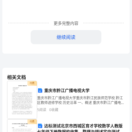
是
培
养
更多完整内容
学
继续阅读
生
个
性
的
相关文档
沃
付费
重庆市黔江广播电视大学
土，
重庆市黔江广播电视大学重庆市黔江民族师范学校 黔江
有
区教师进修学校 历史沿革 一、概述 重庆市黔江广播电视
大学～于1998年12月在原黔江地区电大分校的基础上组
5
阅读
0
收藏
建。行政上接受地方政府和教委领导～业务上接
了
付费
这
达标测试北京市西城区育才学校数学人教版
七年级下册数据的收集、整理与描述定向测试试