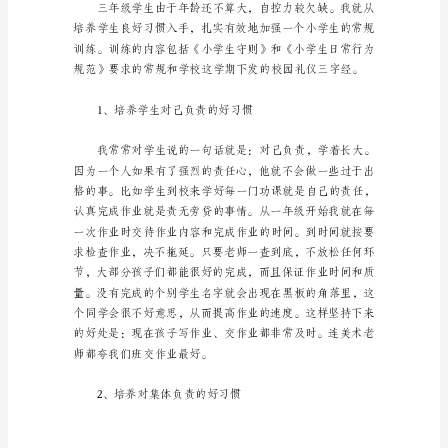
任
工
作
心
得
1
良
好
的
班
集
体