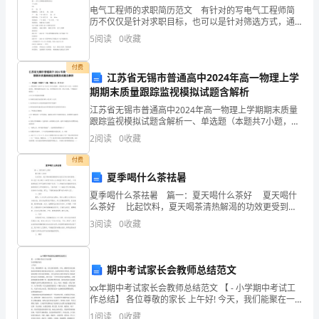
语
电气工程师的求职简历范文 有针对的写电气工程师简
历不仅仅是针对求职目标，也可以是针对筛选方式，通
过迎合对方的喜好则就可以大大提高个人简历的通过
句,
5
阅读
0
收藏
率。那么，在编写个人简历之前你必须要知道对方筛选
所看重的
理
2
付费
江苏省无锡市普通高中2024年高一物理上学
解
期期末质量跟踪监视模拟试题含解析
人
江苏省无锡市普通高中2024年高一物理上学期期末质量
跟踪监视模拟试题含解析一、单选题（本题共7小题，每
题4分，共28分）1、济青高铁于2018年12月26日8时正
物
2
阅读
0
收藏
式通车，正线全长307.9公里，自济南
心
付费
夏季喝什么茶祛暑
理
夏季喝什么茶祛暑 篇一：夏天喝什么茶好 夏天喝什
么茶好 比起饮料，夏天喝茶清热解渴的功效更受到专
(芳
家的推荐。那么夏天适合喝什么茶呢?专家认为考虑夏天
3
阅读
0
收藏
喝什么茶好，不但要根据夏天的气候特征和茶
草
地
期中考试家长会教师总结范文
国
xx年期中考试家长会教师总结范文 【 - 小学期中考试工
作总结】 各位尊敬的家长 上午好! 今天，我们能聚在一
际
起，实在是时机难得。首先，感谢各位家长能抽出珍贵
1
阅读
0
收藏