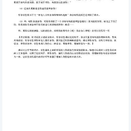
良为辅助】
国
重点研读下面语段：
际
有什么活需要我干吗？”
学
1
校
田
2
杨
物。”
意)
[修
改