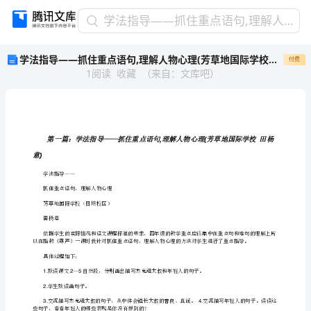
学
学法指导——抓住重点语句,理解人物心理(芳草地国际学校田杨意)[修改版]
法
学法指导——抓住重点语句,理解人物心理(芳草地国际学校田杨意)[修改版]
付费
指
1
阅读
收藏
（
来自
：
文库吧
）
导
——
抓
住
重
点
意
)
语