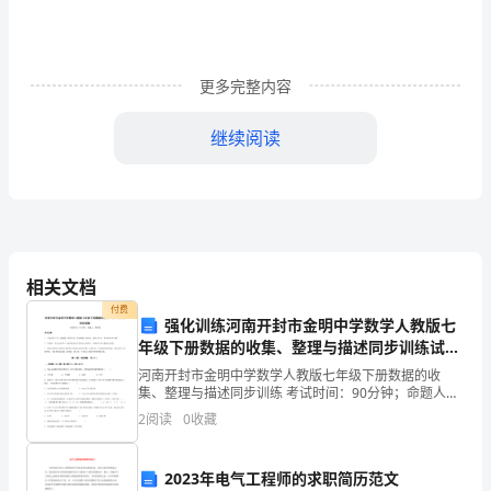
版]
第
更多完整内容
一
篇：
继续阅读
学
受施舍的坚决态度。
法
指
导
取食物而失望）喉结动是因为——（想吃）
相关文档
付费
——
强化训练河南开封市金明中学数学人教版七
年级下册数据的收集、整理与描述同步训练试卷
那我不能吃您的东西，我不能不劳动，就得到
抓
（详解版）
河南开封市金明中学数学人教版七年级下册数据的收
（）还能从那里看出他迫切需要食物？
住
4
集、整理与描述同步训练 考试时间：90分钟；命题人：
教研组考生注意：1、本卷分第I卷（选择题）和第Ⅱ卷
2
阅读
0
收藏
（非选择题）两部分，满分100分，考试时间90分钟2
重
点
2023年电气工程师的求职简历范文
5