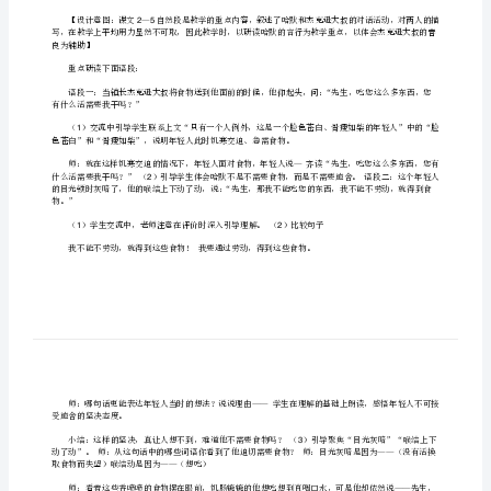
学法指导——
句,
抓住重点语句，理解人物心理
理
芳草地国际学校（日坛校区）
解
田杨意
人
物
具体过程如下：
心
1.25
理
学生默读画句子。
2.
(芳
些句子，看看年轻人的哪些表现是你没有想到的？
草
25
地