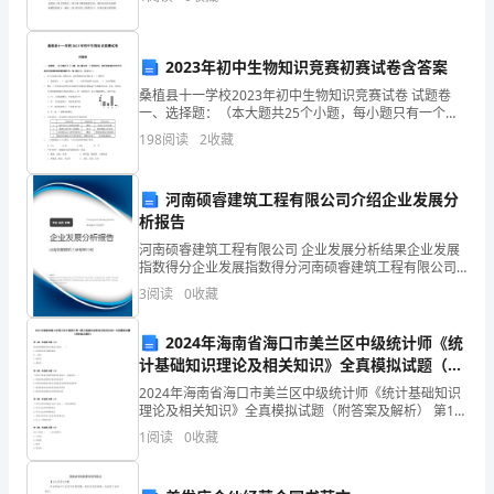
的时间来参加这次家长会，这是你们对孩子的爱
学
校
2023年初中生物知识竞赛初赛试卷含答案
桑植县十一学校2023年初中生物知识竞赛试卷 试题卷
田
一、选择题：（本大题共25个小题，每小题只有一个选
项对的，将所选答案的字母代号填写在答题卷选择题答
杨
198
阅读
2
收藏
案栏内，每小题2分，共50分。）1
意)
河南硕睿建筑工程有限公司介绍企业发展分
学
析报告
河南硕睿建筑工程有限公司 企业发展分析结果企业发展
法
指数得分企业发展指数得分河南硕睿建筑工程有限公司
综合得分说明：企业发展指数根据企业规模、企业创
指
3
阅读
0
收藏
新、企业风险、企业活力四个维度对企业发展情况进行
评价。
导
2024年海南省海口市美兰区中级统计师《统
计基础知识理论及相关知识》全真模拟试题（附
——
答案及解析）
2024年海南省海口市美兰区中级统计师《统计基础知识
抓
理论及相关知识》全真模拟试题（附答案及解析） 第1
题：单选题(本题1分)财务报表编制的基本要求不包括(
1
阅读
0
收藏
住
)A.以持续经营为编制基础 B.
重