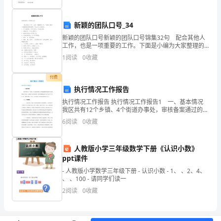
成
一
新颖的团队口号_34
新颖的团队口号新颖的团队口号锦集32句 配合其他人
个
工作，也是一项重要的工作。下面是小编为大家整理的
新颖的团队口号32句,欢迎阅读。1、用心激励我，多劳
系
1
阅读
0
收藏
多收获，汗水育成果。2、脚踏实地，打造金
统，
付费
3
执行情况工作报告
分
执行情况工作报告 执行情况工作报告1 一、基本情况
析
我区共有12个乡镇、4个街道办事处，审核备案通过的家
三、初读指
电下乡销售网点87家，自家电下乡开展以来，我区共销
6
阅读
0
收藏
教
售家电下乡产品22.7万台/件，销售金额6
学
人教版小学三年级数学下册《认识小数》
1
ppt课件
问
- 人教版小学数学三年级下册 - 认识小数 - 1、 、2、4、
题
、 、100 - 请同学们读一
(1)
2
阅读
0
收藏
和
需
(2)