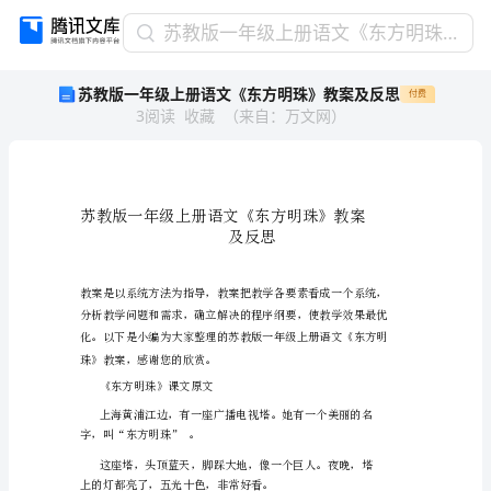
苏
苏教版一年级上册语文《东方明珠》教案及反思
教
苏教版一年级上册语文《东方明珠》教案及反思
付费
版
3
阅读
收藏
（
来自
：
万文网
）
一
年
级
上
册
语
文