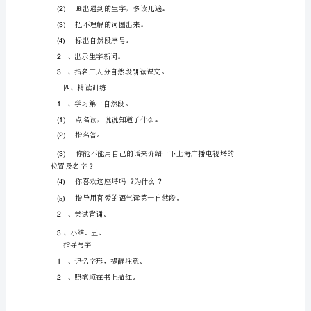
教
版
一
年
级
上
册
语
文
《东
方
明