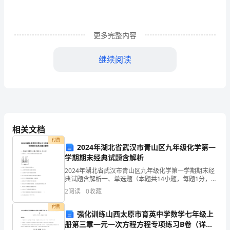
珠》
教
案
更多完整内容
及
继续阅读
反
第一课时
思
教
___
案
相关文档
是
付费
2024年湖北省武汉市青山区九年级化学第一
1
学期期末经典试题含解析
以
2024年湖北省武汉市青山区九年级化学第一学期期末经
系
典试题含解析一、单选题（本题共14小题，每题1分，共
2
14分）1、如图所示，下列关于电解水实验的叙述正确的
2
阅读
0
收藏
统
A．负极与正极的体积比是1:2B．a试管中的
付费
方
强化训练山西太原市育英中学数学七年级上
册第三章一元一次方程方程专项练习B卷（详解