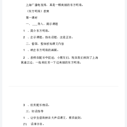
《东
方
明
教版
年
教
苏
一
级上册语文《东方明珠》
珠》
教
案
及
反
思
苏