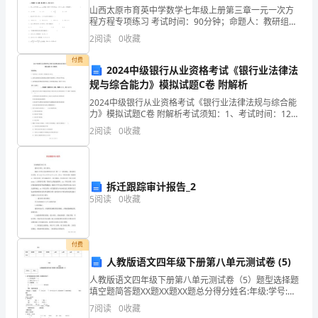
法
版）
山西太原市育英中学数学七年级上册第三章一元一次方
程方程专项练习 考试时间：90分钟；命题人：教研组考
为
1
生注意：1、本卷分第I卷（选择题）和第Ⅱ卷（非选择
2
阅读
0
收藏
题）两部分，满分100分，考试时间90分钟2、答卷
指
付费
2024中级银行从业资格考试《银行业法律法
导，
规与综合能力》模拟试题C卷 附解析
2
教
2024中级银行从业资格考试《银行业法律法规与综合能
力》模拟试题C卷 附解析考试须知：1、考试时间：120
分钟，本卷满分为100分。 2、请首先按要求在试卷的指
案
2
阅读
0
收藏
定位置填写您的姓名、准考证号等信息。 3
把
教
拆迁跟踪审计报告_2
5
阅读
0
收藏
学
各
付费
要
人教版语文四年级下册第八单元测试卷 (5)
素
人教版语文四年级下册第八单元测试卷（5）题型选择题
填空题简答题XX题XX题XX题总分得分姓名:年级:学号:评
看
卷人得分1、将下面的歇后语补充完整，并按要求写句
7
阅读
0
收藏
子。早开的红梅——（）王羲之写字——（）水滴