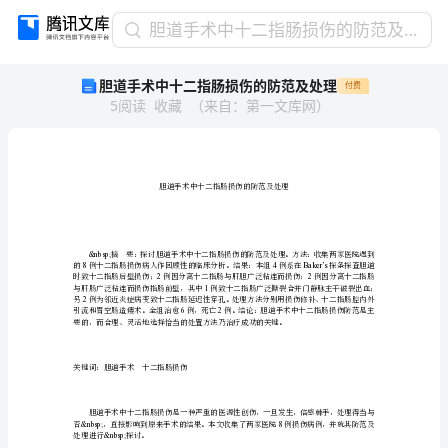
胆
胆道手术中十二指肠损伤的防范及处理
道
胆道手术中十二指肠损伤的防范及处理
付费
手
5
阅读
收藏
（
来自
：
第一文库网
）
术
中
十
二
指
肠
损