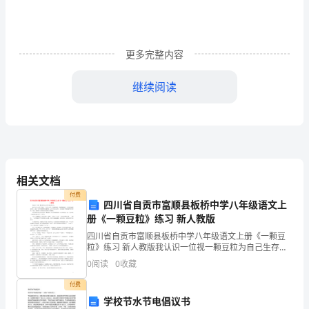
理
摘
更多完整内容
要：
继续阅读
探
467
讨
&nbsp;11
胆
&nbsp;
道
1.2
相关文档
付费
手
四川省自贡市富顺县板桥中学八年级语文上
538
册《一颗豆粒》练习 新人教版
术
&nbsp;
四川省自贡市富顺县板桥中学八年级语文上册《一颗豆
中
粒》练习 新人教版我认识一位视一颗豆粒为自己生存意
&nbsp;
义的夫人。他大儿子上小学三年级、二儿子上小学一年
0
阅读
0
收藏
级的时候，悲剧降临她家。丈夫因交通事故身亡。这是
十
667
一次非
付费
&nbsp;
二
学校节水节电倡议书
&nbsp;