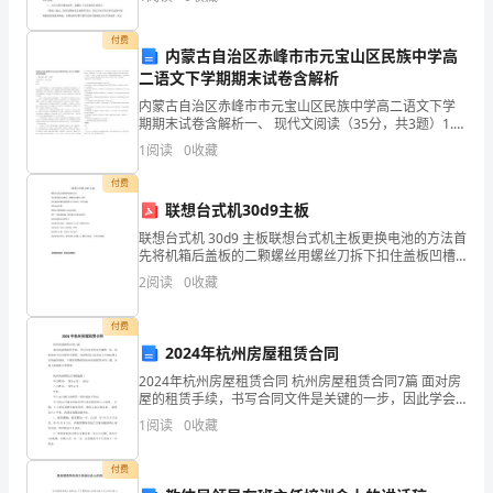
为主线，将教学内容进行了重组和拓展。整节课孩子们
集
在是轻
付费
2.1
十二指肠损伤的防范
内蒙古自治区赤峰市市元宝山区民族中学高
两
二语文下学期期末试卷含解析
家
2.1.1
内蒙古自治区赤峰市市元宝山区民族中学高二语文下学
&nbsp;&nbsp;
期期末试卷含解析一、 现代文阅读（35分，共3题）1.
医
阅读下面的文字，完成下列各题。石窝窝尧山壁 石窝窝
&nbsp;
1
阅读
0
收藏
感觉是在做梦。他一个脸朝黄土背朝天的农
&nbsp;
院
付费
联想台式机30d9主板
遇
联想台式机 30d9 主板联想台式机主板更换电池的方法首
到
先将机箱后盖板的二颗螺丝用螺丝刀拆下扣住盖板凹槽
位置按箭头方向推动，拆下盖板找到电池位置按图示位
2
阅读
0
收藏
置按箭头方向按压弹片弹片一侧电池抬起，这时就可以
的
8
付费
2024年杭州房屋租赁合同
例
2024年杭州房屋租赁合同 杭州房屋租赁合同7篇 面对房
屋的租赁手续，书写合同文件是关键的一步，因此学会
十
书写合同至关重要。合同的签订是对双方之间权利义务
1
阅读
0
收藏
的最好规范。下面是我整理的杭州房屋
二
付费
指