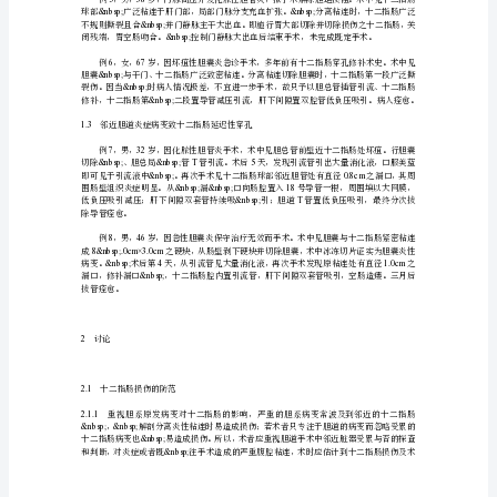
术
中
1.1Baker’s
十
二
指
&nbsp;Child’s
终死亡。
肠
损
“&nbsp;”
伤
353
的
&nbsp;&nbsp;
防
MOF
控制而死于。
范
及
处