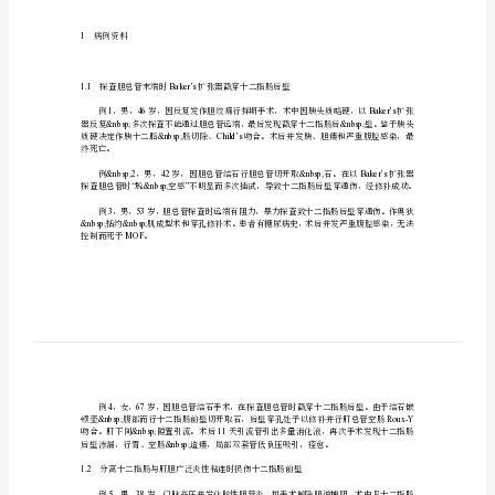
&nbsp;
伤
的
1
2
防
62
范
及
关键词：胆道手术十二指肠损伤
处
理
胆
&nbsp;
处理进行探讨。
道
手
1
病例资料