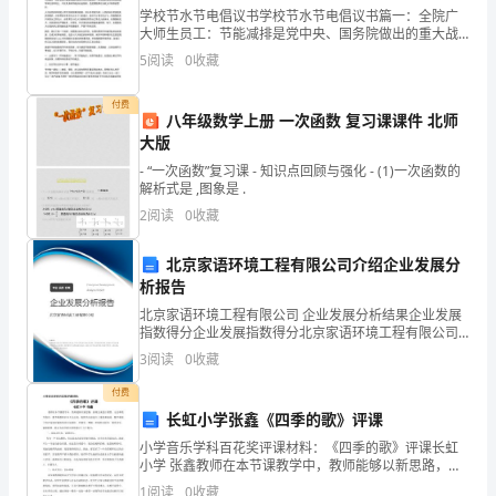
指
学校节水节电倡议书学校节水节电倡议书篇一：全院广
&nbsp;
大师生员工：节能减排是党中央、国务院做出的重大战
略决策，是建设资源节约型社会的必然要求。在刚刚闭
肠
5
阅读
0
收藏
1.3
邻近胆道炎症病变致十二指肠延迟性穿孔
幕的十一届人大二次会议上，温在政府工作报告中郑重
提出坚持
损
付费
732
八年级数学上册 一次函数 复习课课件 北师
伤
&nbsp;&nbsp;T5
大版
的
- “一次函数”复习课 - 知识点回顾与强化 - (1)一次函数的
解析式是 ,图象是 .
防
2
阅读
0
收藏
除导管痊愈。
范
北京家语环境工程有限公司介绍企业发展分
846
析报告
及
8&nbsp;.0cm×3.0cm
北京家语环境工程有限公司 企业发展分析结果企业发展
处
指数得分企业发展指数得分北京家语环境工程有限公司
&nbsp;
综合得分说明：企业发展指数根据企业规模、企业创
3
阅读
0
收藏
理。
拔管痊愈。
新、企业风险、企业活力四个维度对企业发展情况进行
评价。
付费
方
长虹小学张鑫《四季的歌》评课
法：
小学音乐学科百花奖评课材料：《四季的歌》评课长虹
2
讨论
小学 张鑫教师在本节课教学中，教师能够以新思路，新
收
理念来设计课型、方法和教学程序。整节课教师以冬天
1
阅读
0
收藏