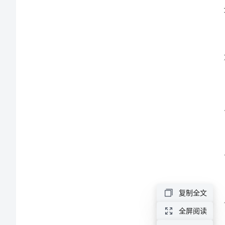
划
范
文
2024
年
人
事
下
年
度
复制全文
工
全屏阅读
作