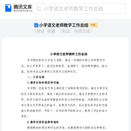
小
小学语文老师教学工作总结
学
小学语文老师教学工作总结
付费
语
1
阅读
收藏
（
来自
：
尚阅文库
）
文
老
师
教
学
工
作