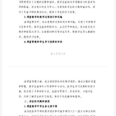
总
一、工作总结
结
1.教学目标的制定和实施
小
学
语
文
老
师
素养。
教
2.教学内容的选择和组织
学
工
作