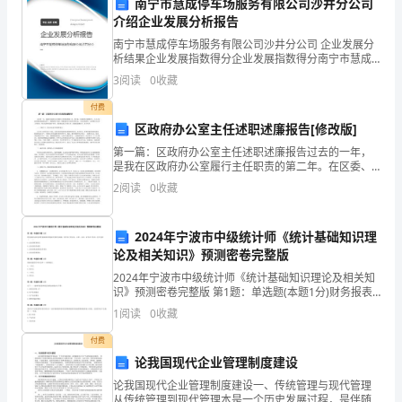
教
南宁市慧成停车场服务有限公司沙井分公司
趣和主动性。
介绍企业发展分析报告
学
2.学生的写作和表
南宁市慧成停车场服务有限公司沙井分公司 企业发展分
析结果企业发展指数得分企业发展指数得分南宁市慧成
实
停车场服务有限公司沙井分公司综合得分说明：企业发
3
阅读
0
收藏
展指数根据企业规模、企业创新、企业风险、企业活力
践，
四个
付费
我
区政府办公室主任述职述廉报告[修改版]
第一篇：区政府办公室主任述职述廉报告过去的一年，
从
是我在区政府办公室履行主任职责的第二年。在区委、
区政府的正确领导下，在人大及其常委会的监督支持
中
2
阅读
0
收藏
下，我团结班子成员，紧紧依靠办公室的全体同志，立
足本职岗位
积
3.学生学习兴趣和动机不够高
2024年宁波市中级统计师《统计基础知识理
累
论及相关知识》预测密卷完整版
2024年宁波市中级统计师《统计基础知识理论及相关知
了
识》预测密卷完整版 第1题：单选题(本题1分)财务报表
分析是以财务报表和其他相关资料为依据，采用专门的
一
1
阅读
0
收藏
方法，计算、分析、评价以下各项，但不包括（
些
付费
论我国现代企业管理制度建设
经
论我国现代企业管理制度建设一、传统管理与现代管理
从传统管理到现代管理本是一个历史发展过程，是伴随
的学习兴趣和动机。