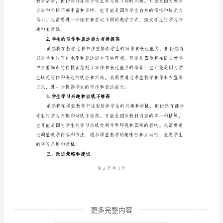
总
结
3.课堂教学的教学
本
学
期
我
识，提高学习效果。
担
4.课堂管理和学生
任
小
学
语
文
更多完整内容
老