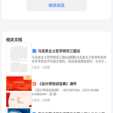
继续阅读
师，
通
过
一
相关文档
学
期
马克思主义哲学研究三题议
马克思主义哲学研究三题议[摘要]马克思主义哲学的多样
的
二、存在的问题和困惑
化学术形态不仅是正常的，而且是值得追求的，它对于
马克思主义哲学自身的开放性，对于马克思主义哲学的
1
阅读
0
收藏
辛
1.课堂教学中学生参与度不高
健康发展，都具有重要的前提意义和促进作用。承认马
克思
勤
付费
《设计师培训宝典》课件
工
- 《设计师培训宝典》 - REPORTING - 2023 WORK
SUMMARY - 目 录 -
作
6
阅读
0
收藏
和