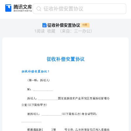
征
征收补偿安置协议
收
征收补偿安置协议
付费
补
1
阅读
收藏
（
来自
：
三一办公
）
偿
安
置
协
议
征
收