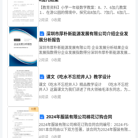
屋
【教育资料】小学一年级数学教案：8、7、6加几教案
１、在游公园的情境中，探究出8加几、7加几、6加几的
拆
计算方法，并能灵活口算。２、经历操作、讨论、交
2
阅读
0
收藏
流，养成自主探究的能力和迁移推理的能力，优化算
迁
法。３
深圳市厚朴新能源发展有限公司介绍企业发
管
展分析报告
深圳市厚朴新能源发展有限公司 企业发展分析结果企业
理
发展指数得分企业发展指数得分深圳市厚朴新能源发展
有限公司综合得分说明：企业发展指数根据企业规模、
办
2
阅读
0
收藏
企业创新、企业风险、企业活力四个维度对企业发展情
况进
公
课文《吃水不忘挖井人》教学设计
室
课文《吃水不忘挖井人》精品教学设计 《吃水不忘挖
井人》这篇课文为我们讲述了伟大领袖毛泽东同志，为
(以
了让当地的村民吃上甘甜的井水，亲自带着战士和乡亲
8
阅读
0
收藏
们挖了一口井，解决了乡亲们的吃水难问题，让我们深
下
刻感
付费
简
2024年服装有限公司棉花订购合同
称
2024年服装有限公司棉花订购合同合同编号：2024-FS-
001本合同由以下双方签署，该合同为2024年服装有限
甲
公司（以下简称“甲方”）与棉花供应商（以下简称“乙
4
阅读
0
收藏