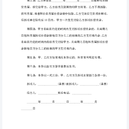
议
1
(第
一
置等事宜签定如下协议：
联：
拆
迁
积平方米。
人)
NO：
______________
拆
迁
人：