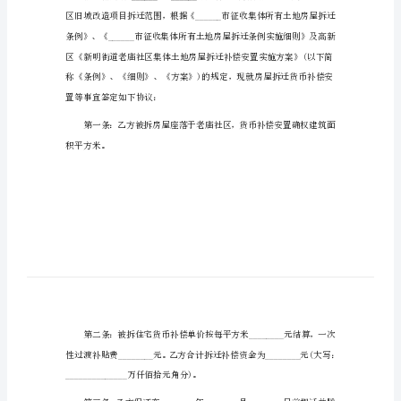
征收补偿安置协议1
补
偿
(第一联：拆迁人)
安
置
NO：______________
协
议
征
公室(以下简称甲方)
收
补
______________
偿
安
置
协