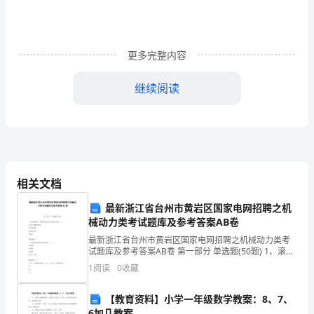
______________
国
更多完整内容
家
高
继续阅读
新
技
术
______________万仟佰拾元角分)。
产
相关文档
业
最新浙江省台州市黄岩区国家电网招聘之机
械动力类考试题库及参考答案AB卷
开
最新浙江省台州市黄岩区国家电网招聘之机械动力类考
发
试题库及参考答案AB卷 第一部分 单选题(50题) 1、滚动
轴承在一般转速下的主要失效形式是( )A.过大的塑性变形
1
阅读
0
收藏
B.过度磨损C.疲劳点蚀D
区
【教育资料】小学一年级数学教案：8、7、
房
6加几教案