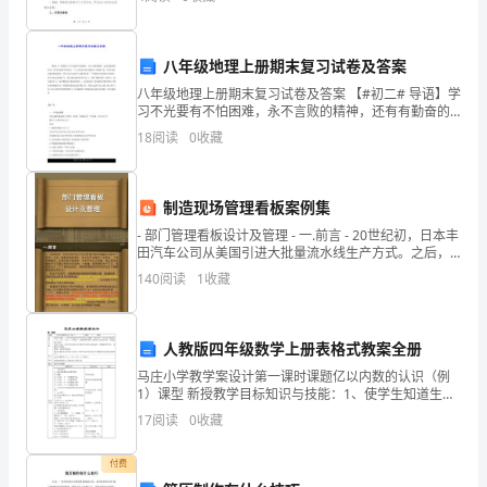
方”）订购棉花的协议。一、合同条款1
方)
被
八年级地理上册期末复习试卷及答案
八年级地理上册期末复习试卷及答案 【#初二# 导语】学
拆
________日
习不光要有不怕困难，永不言败的精神，还有有勤奋的
努力，科学家爱迪生曾说过：“天才就是1%的灵感加上
18
阅读
0
收藏
征
99%的汗水，但那1%的灵感是最重要的
收
补
制造现场管理看板案例集
偿
- 部门管理看板设计及管理 - 一.前言 - 20世纪初，日本丰
安
田汽车公司从美国引进大批量流水线生产方式。之后，
置
随着市场的变化，客户对
140
阅读
1
收藏
协
议
征
人教版四年级数学上册表格式教案全册
收
马庄小学教学案设计第一课时课题亿以内数的认识（例
1）课型 新授教学目标知识与技能：1、使学生知道生活
补
中有比万大的数2、使学生进一步认识计数单位“万、十
17
阅读
0
收藏
偿
万、百万、千万和亿”，类推每相邻两个计数单位
安
付费
置