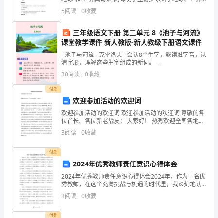
（大洋、大洲）和国家，本课在此基础上，引导学生初
改
5
阅读
0
收藏
制
施
合
工
同
步了解人类生活和生产方式等在历史上的绝大变革，了
造
三年级语文下册 第二单元 8《池子与河流》
使
定
依
用
额
课堂教学课件 新人教版-新人教级下册语文课件
工
据
材料
格
- 池子与河流 - 克雷洛夫 - 会认8个生字，能读准字音，认
价
程
清字形，理解这些生字组成的新词。 - -
30
阅读
0
收藏
其
她
建
付费
说
设
明：
欢迎参加活动的欢迎词
地
欢迎参加活动的欢迎词 欢迎参加活动的欢迎词 尊敬的各
位首长、各位新老战友： 大家好！ 热烈欢迎全国各地的
新老战友来到这个战友联谊之家网站，让我们再次相聚
点：
3
阅读
0
收藏
在一起重温昔日军旅生涯的千百个日日夜夜的往事。曾
元
付费
2024年优秀教师责任意识心得体会
辰
2024年优秀教师责任意识心得体会2024年，作为一名优
国
秀教师，在这个充满挑战与机遇的时代里，我深刻地认
识到自己肩负着推动教育进步和培养未来人才的重要使
3
阅读
0
收藏
际
命。在教学过程中，我注重培养学生的责任意识，希望
说
使
定
与材料
格栏注
使
的定
费
标准
材料
格来源
如
信息
付费