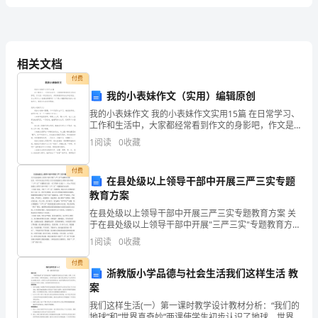
)
审核
编制
人
资格
资格
建
证章：
设
相关文档
付费
年
年
单
月日
我的小表妹作文（实用）编辑原创
位：
我的小表妹作文 我的小表妹作文实用15篇 在日常学习、
工作和生活中，大家都经常看到作文的身影吧，作文是
工
一种言语活动，具有高度的综合性和创造性。怎么写作
1
阅读
0
收藏
文才能避免踩雷呢？以下是小编整理的我
程
付费
在县处级以上领导干部中开展三严三实专题
名
教育方案
称：
在县处级以上领导干部中开展三严三实专题教育方案 关
于在县处级以上领导干部中开展"三严三实"专题教育方案
元
近日，中共中央办公厅印发《关于在县处级以上领导干
1
阅读
0
收藏
部中开展“三严三实”专题教育方案》（以下简称《方
辰
付费
浙教版小学品德与社会生活我们这样生活 教
国
案
我们这样生活(一）第一课时教学设计教材分析：“我们的
编
施
际
工图号
地球”和“世界真奇妙”两课使学生初步认识了地球、世界