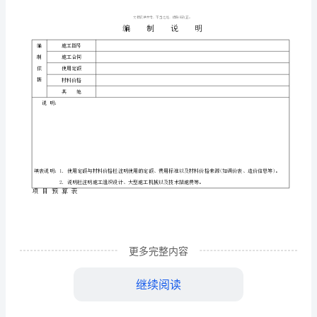
设
建设工程
价
工
程
造
价
建
单位
名称
建
点
设
：工程
：元辰国际改造工程
设地
预
施
单位
费
级
类
工
：取
等
：工程
算
书
规模
米
单位
工程
：平方
工程造价：870万元
造价：元／平方
(
定
更多完整内容
额
建
单位
施
编制
单位
设(监理)
：
工(
)
计
继续阅读
技
责
技
责
术负
人：
术负
价