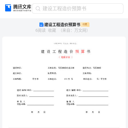
建
建设工程造价预算书
设
建设工程造价预算书
付费
工
6
阅读
收藏
（
来自
：
万文网
）
程
造
价
预
算
书
建