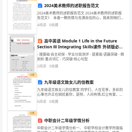
施
填表
明：1．
用
额
价
明
用
额、
用
以及
价
(
调价表、造价
2024美术教师的述职报告范文
工
说
栏注
施
组
型施
机械
技
措施费
2．
明
明
工
织设计、大
工
以及
术
2024美术教师的述职报告范文 2024美术教师的述职报
告范文1 本着一颗热情与充满自信的心，我来到咱们第
单
项目预算表
二中学。从任教的那一天起，我就以“天道酬勤”自励，立
4
阅读
0
收藏
足扎实的基础，在工作中不断进取创新，不断
位：
文
高中英语 Module 1 Life in the Future
档
Section Ⅲ Integrating Skills课件 外研版必修
4
仅
- 理基础·自主初探 - 学业分层测评 - 提素能·语篇突破 - 精
剖析·重点词汇 - 巧突破·核心句型
供
2
阅读
0
收藏
参
考，
付费
不
九年级语文致女儿的信教案
当
九年级语文致女儿的信教案 同学们，人在花季，多彩的
心事也许正在困扰着你，是呀，人间有情.红尘有爱，这
之
令人魂牵梦绕的情丝正等着你的成长.你是否也曾向你的
6
阅读
0
收藏
处，
父母问起过"爱情是什么"的问题，面对你的提问
请
付费
联
中职会计二年级学情分析
系
中职会计二年级学情分析一、 中职学校会计教学所面临