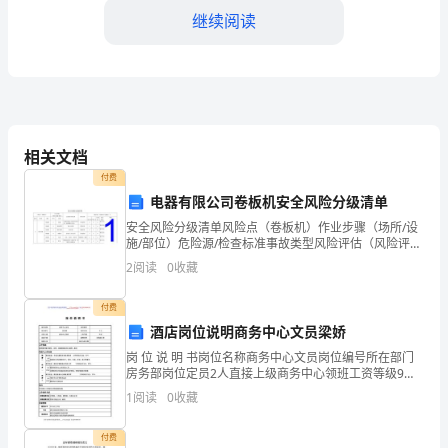
国
继续阅读
共
产
党
长
相关文档
付费
期
电器有限公司卷板机安全风险分级清单
点滴做起。
革
安全风险分级清单风险点（卷板机）作业步骤（场所/设
施/部位）危险源/检查标准事故类型风险评估（风险评估
命
（LS法））编号类型名称序号名称可能 性严重 性风险值
2
阅读
0
收藏
风险等级颜色12设备设施卷板机1基础表面无裂
和
付费
建
酒店岗位说明商务中心文员梁娇
岗 位 说 明 书岗位名称商务中心文员岗位编号所在部门
设
房务部岗位定员2人直接上级商务中心领班工资等级9级
直接下级薪酬类型结构制工资所辖人员岗位分析日期工
经
1
阅读
0
收藏
作综述按照操作服务
验
付费