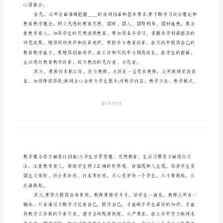
心
得
体
会
努力奋斗。
教
师
群
任。
众
路
线
心得体会：
实