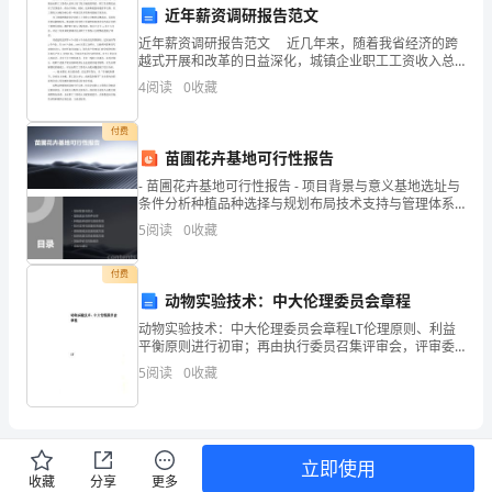
走对路，不走偏路，端正自己思想。
近年薪资调研报告范文
的
近年薪资调研报告范文 近几年来，随着我省经济的跨
总
越式开展和改革的日益深化，城镇企业职工工资收入总
体上有了较大幅度的增长，职工生活程度也有了显著进
4
阅读
0
收藏
步。但由于体制、机制、法制和配套制度的不完善，以
结，
工资
付费
是
苗圃花卉基地可行性报告
党
- 苗圃花卉基地可行性报告 - 项目背景与意义基地选址与
条件分析种植品种选择与规划布局技术支持与管理体系
的
建设营销策略及渠道拓展方案投资估算与资金筹措方案
5
阅读
0
收藏
效益评价与风险提示
根
付费
本
动物实验技术：中大伦理委员会章程
路
动物实验技术：中大伦理委员会章程LT伦理原则、利益
平衡原则进行初审；再由执行委员召集评审会，评审委
员讨论并填写审查表决书（见附表二），由执行委员综
线，
5
阅读
0
收藏
合评审委员的意见，并填写审查决议书（见附表三）。
2、参
这
是
立即使用
由
收藏
分享
更多