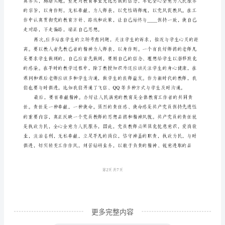
践
活
动
心
得
体
会
“群
众
路
线”
是
更多完整内容
中