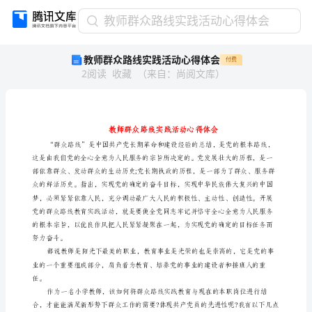
教
教师群众路线实践活动心得体会
师
教师群众路线实践活动心得体会
付费
群
2
阅读
收藏
（
来自
：
尚阅文库
）
众
路
线
实
践
活
动