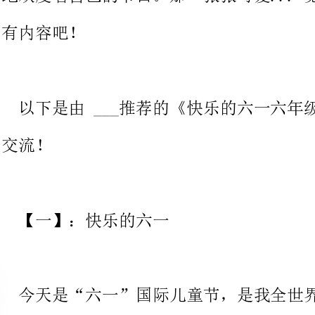
以下是由___推荐的《快乐的六一六年级作文》，欢迎大家阅读
【一】：快乐的六一
今天是“六一”国际儿童节，是我全世界小朋友共同的节日。我
们都兴高采烈地欢度着自己的节日。那一张张可爱的笑脸，一阵阵
欢快的歌声，多么快乐啊！
早晨，我们穿着节日盛装，满面春风地去上学。一路上，小草向
我们招手，花儿向我们微笑，一阵风吹来，大树在风中摇动着碧绿