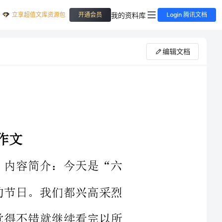
立享超值文库资源包
我的资料库
开通会员
Login 腾讯文档
编辑文档