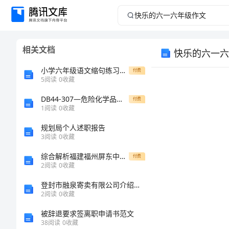
快
乐
相关文档
快乐的六一六
的
小学六年级语文缩句练习及答案
付费
六
5
阅读
0
收藏
DB44-307—危险化学品常压储罐定期检验规范
一
付费
1
阅读
0
收藏
六
规划局个人述职报告
3
阅读
0
收藏
年
综合解析福建福州屏东中学数学七年级上册第三章一元一次方程方程重点解析试卷（解析版含答案）
付费
2
阅读
0
收藏
级
登封市融泉寄卖有限公司介绍企业发展分析报告
作
2
阅读
0
收藏
有内容吧！
被辞退要求签离职申请书范文
文
38
阅读
0
收藏