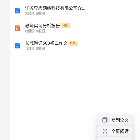
快
江苏界房网络科技有限公司介绍企业发展分析报告
2
阅读
0
收藏
乐
交流！
教师实习分析报告
付费
的
0
阅读
0
收藏
六
长城游记600初二作文
付费
1
阅读
0
收藏
一
六
年
级
作
文
：
复制全文
欢
全屏阅读