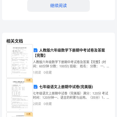
了
继续阅读
维
护
餐
提出投诉和索赔要求。
饮
相关文档
第五条服务质量
消
人教版六年级数学下册期中考试卷及答案
费
【完整】
人教版六年级数学下册期中考试卷及答案【完整】(时
市
餐桌卫生、环境整洁等。
间：60分钟 分数：100分) 班级： 姓名： 分数： 一、填
空题。（每题2分，共
1
阅读
0
收藏
场
付费
的
七年级语文上册期中试卷(完美版)
正
七年级语文上册期中试卷（完美版）满分：120分 考试
时间：120分钟一、语言的积累与运用。（35分）1、下
常
列加点字的注音有误的一项是（ ）A．叛逆（nì） 尴尬
2
阅读
0
收藏
（ɡà） 时辰（ché
提出投诉和索赔要求。
秩
付费
第三章价格和消费权益保护