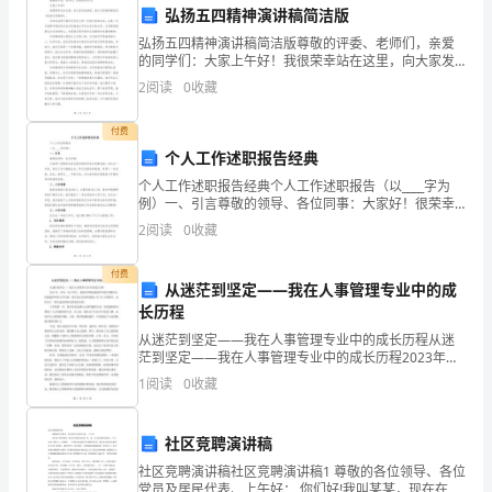
序，
弘扬五四精神演讲稿简洁版
第六条价格公示
弘扬五四精神演讲稿简洁版尊敬的评委、老师们，亲爱
保
的同学们：大家上午好！我很荣幸站在这里，向大家发
表演讲。我今天的演讲题目是《弘扬五四精神》。五四
护
2
阅读
0
收藏
运动是中国近代历史上的一次伟大革命运动，也是一次
中国青年
消
付费
个人工作述职报告经典
费
第七条不合理收费
个人工作述职报告经典个人工作述职报告（以____字为
者
例）一、引言尊敬的领导、各位同事：大家好！很荣幸
站在这里向领导和各位同事述职。在过去一年里，我在
2
阅读
0
收藏
权
工作中兢兢业业，努力克服各种困难，取得了一些成
绩。在
益，
付费
从迷茫到坚定——我在人事管理专业中的成
长历程
促
从迷茫到坚定——我在人事管理专业中的成长历程从迷
诉。
进
茫到坚定——我在人事管理专业中的成长历程2023年，
作为一名大学生，我现在即将面临着毕业的关键时刻。
第八条优惠和折扣
1
阅读
0
收藏
餐
回想起四年的大学生涯，我不仅在知识和技能上有了巨
大的
饮
社区竞聘演讲稿
行
社区竞聘演讲稿社区竞聘演讲稿1 尊敬的各位领导、各位
党员及居民代表、上午好： 你们好!我叫某某，现在在某