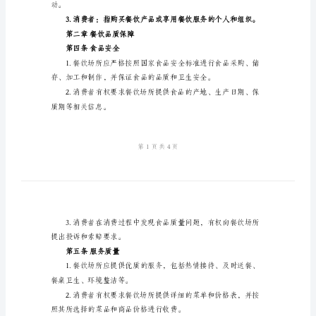
第一条目的和依据
费
协
议
餐饮行业的健康发展
餐
第二条适用范围
饮
消
的单位和个人。
费
第三条定义
协
议
店、咖啡厅等场所。
（2024
年）
第
动。
一