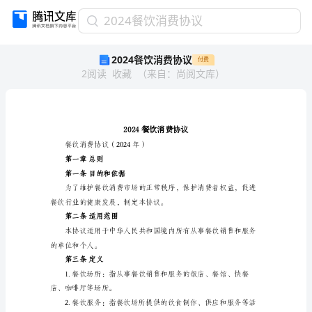
2024
2024餐饮消费协议
餐
2024餐饮消费协议
付费
饮
2
阅读
收藏
（
来自
：
尚阅文库
）
消
费
协
议
2024
餐
餐饮消费协议（2024年）
饮
第一章总则
消