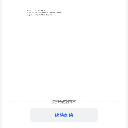
表
名称
编制
期
年
工程
：
日
：
桩
挖
桩
寸
单位
及
人工
孔
尺
（
号
Ha
H
d
D
ha
hb
计
算
1
公
2
式
3
人
4
工
更多完整内容
5
挖
继续阅读
孔
6
桩