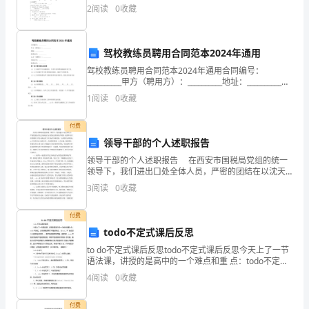
日
B. ch C. th D.oh
2
阅读
0
收藏
期：
年
驾校教练员聘用合同范本2024年通用
月
驾校教练员聘用合同范本2024年通用合同编号：
__________甲方（聘用方）：__________地址：__________联
系电话：__________乙方（受聘方）：__________身份证
日
1
阅读
0
收藏
桩
付费
领导干部的个人述职报告
号
领导干部的个人述职报告 在西安市国税局党组的统一
人
领导下，我们进出口处全体人员，严密的团结在以沈天
林处长为首的处室领导班子周围，按照年初召开的国税
3
阅读
0
收藏
工
工作会议确定的工作目标任务和思路，认真组织安排我
处x
挖
付费
todo不定式课后反思
孔
to do不定式课后反思todo不定式课后反思今天上了一节
语法课，讲授的是高中的一个难点和重 点：todo不定
桩
式。本节课我采用了学案的形式，从tod。不 定式的六大
4
阅读
0
收藏
基本语法功用，、到不定式的其它用法（
尺
付费