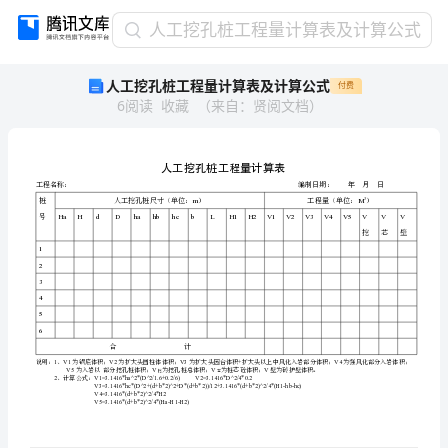
人
人工挖孔桩工程量计算表及计算公式
工
人工挖孔桩工程量计算表及计算公式
付费
挖
6
阅读
收藏
（
来自
：
贤阅文档
）
孔
桩
工
程
量
计
算