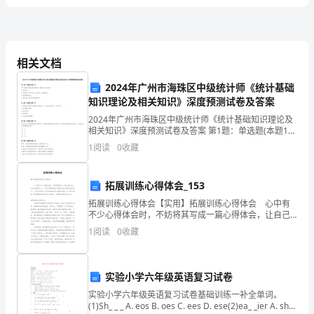
合
工
说明
为锅底体积
为扩大头
柱体体积
为扩大头园台体积扩大头
上中
岩
分体积
为强
分
岩体积
：、
；
圆
；
以
风化入
部
；
风化部
入
程
为
岩
分挖孔桩体积
为挖孔桩总体积
为桩芯砼体积
壁为砖护壁体积
入
以部
；
；
；
计算
式
、
公
：
相关文档
量
2024年广州市海珠区中级统计师《统计基础
V4=3.1416*(d+b*2)^2/4*H2
计
知识理论及相关知识》深度预测试卷及答案
算
2024年广州市海珠区中级统计师《统计基础知识理论及
相关知识》深度预测试卷及答案 第1题：单选题(本题1
表
分)资产负债表中所有者权益类项目一般按照( )分项列
1
阅读
0
收藏
示。A.流动性大小B.实收资本、资本公积、盈
工
拓展训练心得体会_153
程
拓展训练心得体会【实用】拓展训练心得体会 心中有
名
不少心得体会时，不妨将其写成一篇心得体会，让自己
铭记于心，它可以帮助我们了解自己的这段时间的学
1
阅读
0
收藏
习、工作生活状态。到底应如何写心得体会呢？以下是
称：
小编
挖
V=V1+V2+V3+V4+V5
编
芯
实验小学六年级英语复习试卷
壁
制
实验小学六年级英语复习试卷基础训练一补全单词。
(1)Sh_ _ _ A. eos B. oes C. ees D. ese(2)ea_ _ier A. sh