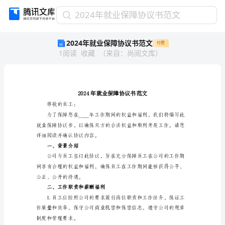
2024
2024年就业保障协议书范文
年
2024年就业保障协议书范文
付费
就
1
阅读
收藏
（
来自
：
尚阅文库
）
业
保
障
协
议
书
尊敬的员工：
范