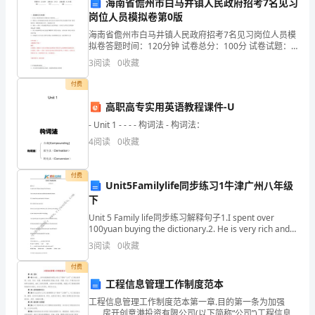
海南省儋州市白马井镇人民政府招考7名见习
编
岗位人员模拟卷第0版
机关进行处理。
写
海南省儋州市白马井镇人民政府招考7名见习岗位人员模
拟卷答题时间：120分钟 试卷总分：100分 试卷试题：
共200题姓名：_______________ 学号：____________
此
3
阅读
0
收藏
就
付费
高职高专实用英语教程课件-U
业
五、保密协议
- Unit 1 - - - - 构词法 - 构词法：
保
4
阅读
0
收藏
障
付费
协
Unit5Familylife同步练习1牛津广州八年级
下
议
Unit 5 Family life同步练习解释句子1.I spent over
100yuan buying the dictionary.2. He is very rich and
书，
he can
3
阅读
0
收藏
以
付费
六、其他条款
确
工程信息管理工作制度范本
工程信息管理工作制度范本第一章.目的第一条为加强
保
____房开创意港投资有限公司(以下简称“公司”)工程信息