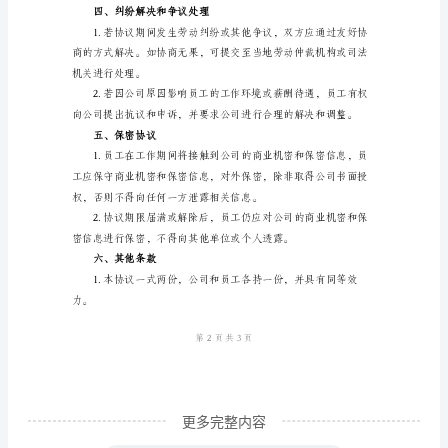
尊
敬
整。
的
员
工：
为
的医疗、养老、工伤
了
三、合同期限和终止协议
保
障
您
在
____
年
更多完整内容