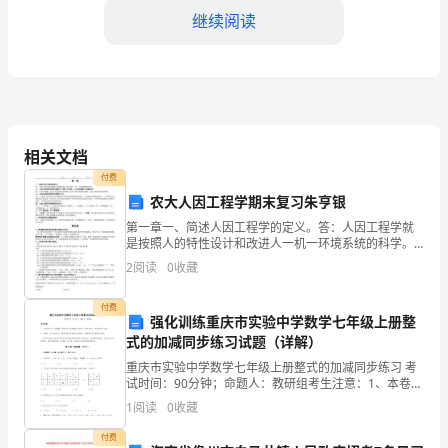
工
继续阅读
作
期
间
日。
的
相关文档
付费
权
农大人因工程学期末复习朱亨银
益
第一章一、简述人因工程学的定义。答：人因工程学就
是按照人的特性设计和改进人一机一环境系统的科学。
和
二、人因工程学的发展历程经历了哪几个阶段？(人与机
2
阅读
0
收藏
器那个问题没有)答：1萌芽时期2人因工程学的兴起时期
福
3
付费
强化训练重庆市实验中学数学七年级上册整
利，
司同意后，方可解除协议。
式的加减同步练习试题（详解）
我
重庆市实验中学数学七年级上册整式的加减同步练习 考
四、纠纷解决和争议处理
试时间：90分钟；命题人：教研组考生注意：1、本卷分
们
第I卷（选择题）和第Ⅱ卷（非选择题）两部分，满分100
1
阅读
0
收藏
分，考试时间90分钟2、答卷前，考生务必用0
特
付费