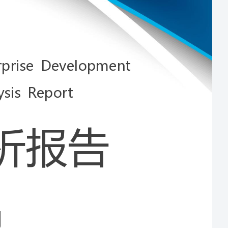
Development