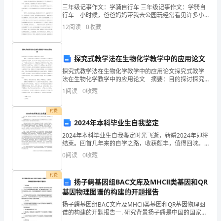
解
三年级记事作文：学骑自行车 三年级记事作文：学骑自
A．导体中的电荷只要移动就会形成电流
行车 小时候，爸爸妈妈带我去公园玩经常看见许多小
朋友在骑自行车。从那时起，我就萌发了学习骑自行车
12
阅读
0
收藏
析
的念头。 在我7岁时，我终于如愿以
B．电路中只要有电源就一定会有电流
版）
C．绝缘体不能导电的原因是绝缘体内没有电子
探究式教学法在生物化学教学中的应用论文
探究式教学法在生物化学教学中的应用论文探究式教学
D．无论正负电荷
湖
法在生物化学教学中的应用论文 摘要：目的探讨探究
式教学法在高职护理专业生物化学教学中的应用效果。
1
阅读
0
收藏
南
5、下列说法中正确的是（）
方法将491名学生随机分为对照组（230人）和实验组
邵
付费
A．原子内原子核带负电，核外电子带正电
2024年本科毕业生自我鉴定
阳
2024年本科毕业生自我鉴定时光飞逝，转瞬2024年即将
B．导体容易导电是因为内部有大量的自由电荷
市
结束。回首几年来的自学之路，收获颇丰，值得回味。
在思想修养方面，我一如既往地关注时事，及时更新理
0
阅读
0
收藏
C．自由电子定向移动的方向为电流的方向
论知识，认真学习党的路线方针政策，不断增
武
付费
D．给充电宝充电是将化学能转化为电能
冈
扬子鳄基因组BAC文库及MHCⅡ类基因和QR
基因物理图谱的构建的开题报告
二
扬子鳄基因组BAC文库及MHCⅡ类基因和QR基因物理图
中
谱的构建的开题报告一. 研究背景扬子鳄是中国的国家一
级保护动物，也是世界上最古老的爬行动物之一。由于