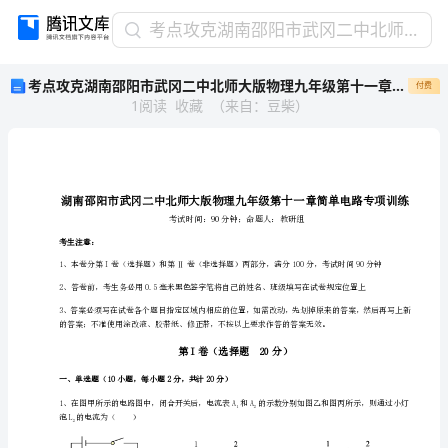
考
考点攻克湖南邵阳市武冈二中北师大版物理九年级第十一章简单电路专项训练试题（含答案解析版）
点
考点攻克湖南邵阳市武冈二中北师大版物理九年级第十一章简单电路专项训练试题（含答案解析版）
付费
攻
1
阅读
收藏
（
来自
：
豆柴
）
克
湖
南
邵
阳
市
武
考生注意：