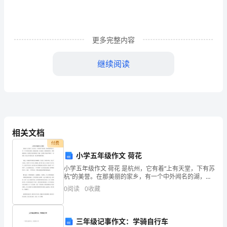
路
专
更多完整内容
项
继续阅读
训
练
I>I=I。关于此电路，下列说法中
123
试
相关文档
题
付费
小学五年级作文 荷花
（含
小学五年级作文 荷花 是杭州，它有着“上有天堂，下有苏
杭”的美誉。在那美丽的家乡，有一个中外闻名的湖，那
就是西湖。在西湖里，那碧绿的荷叶，那粉嫩的荷花，
答
0
阅读
0
收藏
为那夏天的西湖增添了美丽，为那夏天的杭州增添
案
4、下列的说法中正确的是()
三年级记事作文：学骑自行车