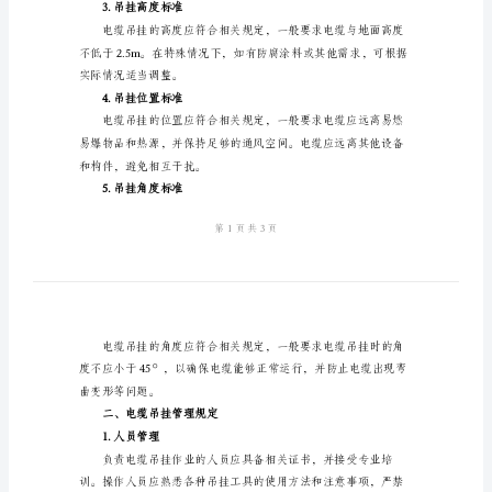
行详细介绍。
定
一、电缆吊挂标准
电
1.电缆吊挂设备标准
缆
吊
挂
标
准
2.吊挂电缆标准
及
管
理
保护装置。
规
3.吊挂高度标准
定