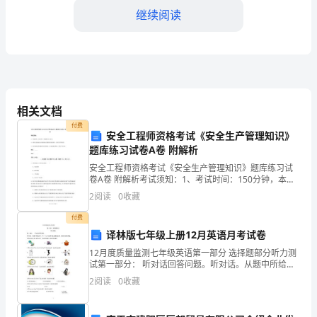
电
继续阅读
缆
吊
挂
作
相关文档
曲变形等问题。
付费
业
安全工程师资格考试《安全生产管理知识》
题库练习试卷A卷 附解析
二、电缆吊挂管理规定
进
安全工程师资格考试《安全生产管理知识》题库练习试
1.人员管理
卷A卷 附解析考试须知：1、考试时间：150分钟，本卷
行
满分为100分。 2、请首先按要求在试卷的指定位置填写
2
阅读
0
收藏
您的姓名、准考证号等信息。 3、请仔细阅读各
规
付费
范
译林版七年级上册12月英语月考试卷
12月度质量监测七年级英语第一部分 选择题部分听力测
和
试第一部分： 听对话回答问题。听对话。从题中所给的
A、B、C 三个选项中选出最佳选项。每段对话读两遍。
2
阅读
0
收藏
管
1.What does the girl h
2.设备管理
理。