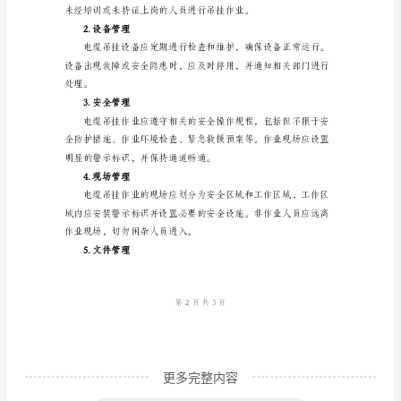
主
要
是
实际情况适当调整。
针
4.吊挂位置标准
对
工
业
和构件，避免相互干扰。
领
5.吊挂角度标准
域
中
常
见
更多完整内容
的