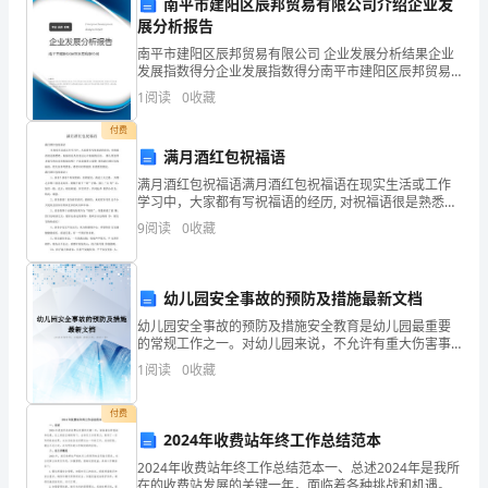
南平市建阳区辰邦贸易有限公司介绍企业发
下
展分析报告
南平市建阳区辰邦贸易有限公司 企业发展分析结果企业
面
发展指数得分企业发展指数得分南平市建阳区辰邦贸易
处理。
有限公司综合得分说明：企业发展指数根据企业规模、
1
阅读
0
收藏
将
企业创新、企业风险、企业活力四个维度对企业发展情
况进
3.安全管理
付费
根
满月酒红包祝福语
据
满月酒红包祝福语满月酒红包祝福语在现实生活或工作
学习中，大家都有写祝福语的经历, 对祝福语很是熟悉
相
吧，祝福语是人们表达心中祝福的话语。 那么要怎样才
9
阅读
0
收藏
能写得出好的祝福语呢？下面是我帮大家整 理的满月酒
关
明显的警示标识，并
红
规
4.现场管理
幼儿园安全事故的预防及措施最新文档
幼儿园安全事故的预防及措施安全教育是幼儿园最重要
定
的常规工作之一。对幼儿园来说，不允许有重大伤害事
故发生。我园为了让教师对安全教育更深刻的了解，今
和
1
阅读
0
收藏
天我园对安全事故的预防及处理措施问题进行如下的学
习讨论：
标
付费
作业现场，切勿闲杂人员进入。
2024年收费站年终工作总结范本
准
5.文件管理
2024年收费站年终工作总结范本一、总述2024年是我所
分
在的收费站发展的关键一年，面临着各种挑战和机遇。