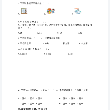
点
A.135B.39C.87
题
2.（）运用乘法分配律出错了。
型
专
项
）。
练
习
精
品
5.下面现象属于平移的是（）。