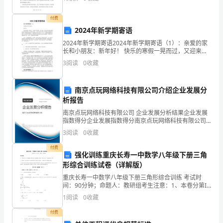
是
要对各项财务数据进行核对和汇总，更要对企业的运
87，
付费
2024年新学期寄语
甲、
2024年新学期寄语2024年新学期寄语（1）：亲爱的家
乙
长和小朋友：新年好！ 快乐的寒假一晃而过，又迎来了
平移（）格。
新学期。在过去的一年里,我们的孩子都在自己原有的基
3
阅读
0
收藏
两
础上有了很大的进步，学到了很
数
南京点玩网络科技有限公司介绍企业发展分
析报告
的
南京点玩网络科技有限公司 企业发展分析结果企业发展
和
指数得分企业发展指数得分南京点玩网络科技有限公司
综合得分说明：企业发展指数根据企业规模、企业创
3
阅读
0
收藏
为
新、企业风险、企业活力四个维度对企业发展情况进行
评价。
付费
126，
强化训练重庆长寿一中数学八年级下册三角
形综合训练试卷（详解版）
丙
重庆长寿一中数学八年级下册三角形综合训练 考试时
间：90分钟；命题人：教研组考生注意：1、本卷分第I
数
卷（选择题）和第Ⅱ卷（非选择题）两部分，满分100
1
阅读
0
收藏
分，考试时间90分钟2、答卷前，考生务必用0.5毫
为
付费