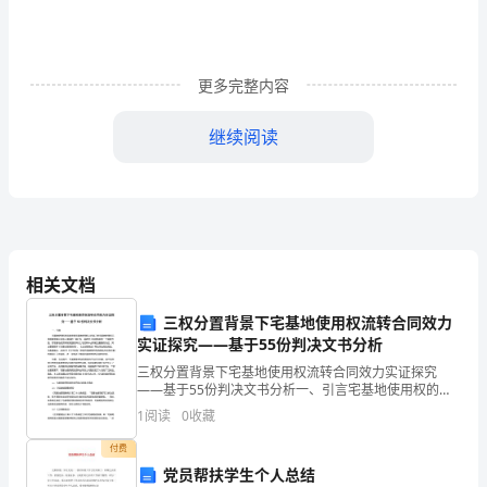
题
型
更多完整内容
专
项
继续阅读
练
习
一.
相关文档
选
二.填空题(共10题，共32分)
三权分置背景下宅基地使用权流转合同效力
择
实证探究——基于55份判决文书分析
题
三权分置背景下宅基地使用权流转合同效力实证探究
——基于55份判决文书分析一、引言宅基地使用权的流
(共
转是指宅基地使用权人将自己的宅基地使用权无偿或有
1
阅读
0
收藏
偿转让给他人使用的一种行为，是农村土地流转中的一
10
个特殊方
付费
题，
党员帮扶学生个人总结