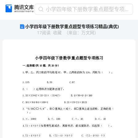
小
小学四年级下册数学重点题型专项练习精品(典优)
学
小学四年级下册数学重点题型专项练习精品(典优)
四
17
阅读
收藏
（
来自
：
万文网
）
年
级
下
册
数
学
一.选择题(共10题，共20分)
重