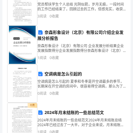
党员帮扶学生个人总结 光阴似箭，岁月无痕，一段时间
共
的工作已经结束了，回顾过去的工作，倍感充实，收获
2.在（）里填上合适的数。
良多，让我们对过去的工作做个梳理，再写一份工作总
3
阅读
0
收藏
20
结。那么如何把工作总结写出新花样呢?这里为大家分
分)1.
奈森形象设计（北京）有限公司介绍企业发
甲、
展分析报告
奈森形象设计（北京）有限公司 企业发展分析结果企业
乙、
发展指数得分企业发展指数得分奈森形象设计（北京）
有限公司综合得分说明：企业发展指数根据企业规模、
3.
1
阅读
0
收藏
丙
企业创新、企业风险、企业活力四个维度对企业发展情
况进
三
空调病是怎么引起的
数
空调病是怎么引起的 夏季和冬季是开空调最多的季节，
长期呆在开空调的房间中，很容易得空调病，那么为了
的
方便大家，下面给大家分享关于空调病是怎么引起的，
0
阅读
0
收藏
欢迎阅读!空调病是怎么引起的 1.空
平
付费
均
（）。
2024年月末结账的一些总结范文
2024年月末结账的一些总结范文2024年月末结账总结
数
2024年已经过去了一大半，对于企业来说，月末结账是
7.填一填。
每个月必不可少的重要环节。在这个过程中，我们不仅
1
阅读
0
收藏