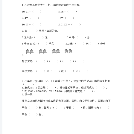
(典
优)
小
6.把6.0400化简是（）。
学
差（）。
四
年
8
级
下
册
9.把0.32缩小10倍是（）。
数
学
重
点