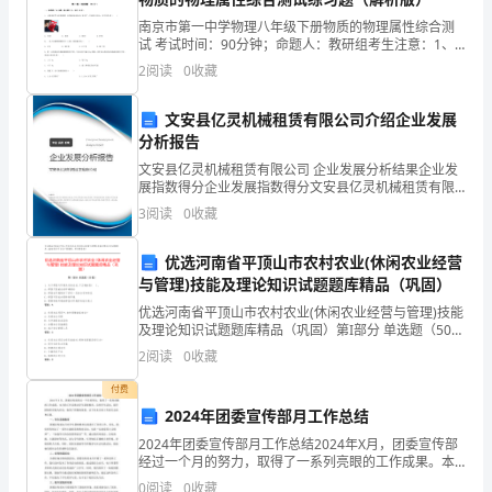
课
5.案例分析法
南京市第一中学物理八年级下册物质的物理属性综合测
试 考试时间：90分钟；命题人：教研组考生注意：1、
程
本卷分第I卷（选择题）和第Ⅱ卷（非选择题）两部分，满
3.6.经验总结法
2
阅读
0
收藏
分100分，考试时间90分钟2、答卷前，考生务必
有
4.7.数量统计分析法
文安县亿灵机械租赁有限公司介绍企业发展
了
分析报告
更
文安县亿灵机械租赁有限公司 企业发展分析结果企业发
展指数得分企业发展指数得分文安县亿灵机械租赁有限
公司综合得分说明：企业发展指数根据企业规模、企业
深
3
阅读
0
收藏
创新、企业风险、企业活力四个维度对企业发展情况进
行评
刻
优选河南省平顶山市农村农业(休闲农业经营
与管理)技能及理论知识试题题库精品（巩固）
的
优选河南省平顶山市农村农业(休闲农业经营与管理)技能
了
及理论知识试题题库精品（巩固）第I部分 单选题（50
题）1. 关于群落与环境关系的论述,不正确的是( )。A: 群
2
阅读
0
收藏
解，
落只是被动受环境制约B: 群落
付费
也
2024年团委宣传部月工作总结
懂
2024年团委宣传部月工作总结2024年X月，团委宣传部
经过一个月的努力，取得了一系列亮眼的工作成果。本
得
月的工作以推动学生思想教育、宣传学生活动、提升团
0
阅读
0
收藏