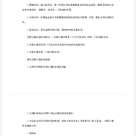
犯罪心理学心得(一)
会
2024
年
犯
罪
心
理
学
心
得
体
会
主要有观察法、调查法、问卷法、个案追踪法等。