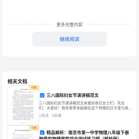
期
的
学
更多完整内容
习，
继续阅读
我
2.为预防和惩
对
《犯
学常用的方法
罪
相关文档
1.观察法
付费
心
三八国际妇女节演讲稿范文
理
2.调查法
三八国际妇女节演讲稿范文亲爱的各位女士们，先生
们：大家好！我非常荣幸能够在这个特殊的日子里与各
学》
位相聚，共庆三八国际妇女节。三八国际妇女节是一个
1
阅读
0
收藏
3.实验法
属于全世界妇女的节日，它以悼念工人妇女的斗争和抗
这
争为起源，
付费
4.心理测验法
精品解析：南京市第一中学物理八年级下册
门
物质的物理属性综合测试练习题（解析版）