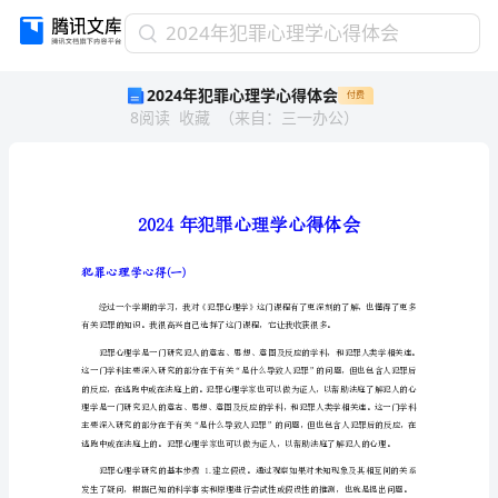
2024
2024年犯罪心理学心得体会
年
2024年犯罪心理学心得体会
付费
犯
8
阅读
收藏
（
来自
：
三一办公
）
罪
心
理
学
心
得
体