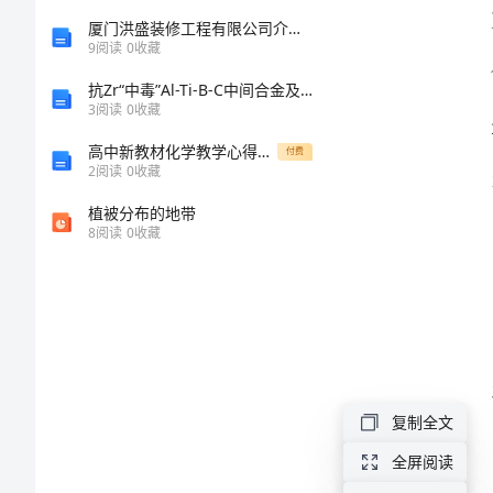
报
厦门洪盛装修工程有限公司介绍企业发展分析报告
划。
9
阅读
0
收藏
告
抗Zr“中毒”Al-Ti-B-C中间合金及其对7050合金细化新工艺研究
3
阅读
0
收藏
大
高中新教材化学教学心得体会
付费
学
2
阅读
0
收藏
生
植被分布的地带
8
阅读
0
收藏
社
区
工
作
者
复制全文
述
全屏阅读
职