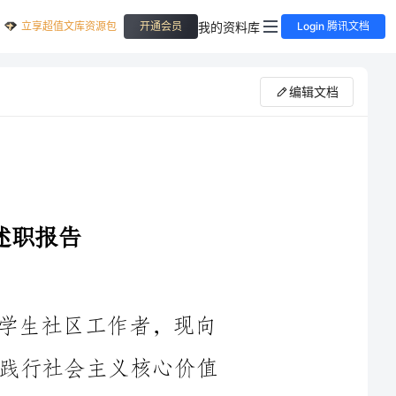
立享超值文库资源包
我的资料库
开通会员
Login 腾讯文档
编辑文档
我是XX大学社会工作专业的一名大学生社区工作者，现向
您提交我的述职报告。过去一年中，我以践行社会主义核心价值
观为指引，积极履行社区工作者的职责，为社区居民提供了全方
位的支持和帮助，并取得了一些成果。在这篇报告中，我将对我