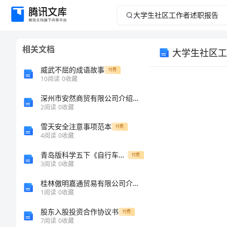
大
学
相关文档
大学生社区工
生
威武不屈的成语故事
付费
社
10
阅读
0
收藏
深州市安然商贸有限公司介绍企业发展分析报告
区
2
阅读
0
收藏
工
雪天安全注意事项范本
付费
4
阅读
0
收藏
作
青岛版科学五下《自行车胎为什么爆裂》教案二课时
付费
3
阅读
0
收藏
者
桂林傲明嘉通贸易有限公司介绍企业发展分析报告
述
1
阅读
0
收藏
股东入股投资合作协议书
付费
职
7
阅读
0
收藏