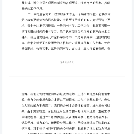
职
工
转
正
受大家评议。
述
职
报
告
各
位
领
导、
各