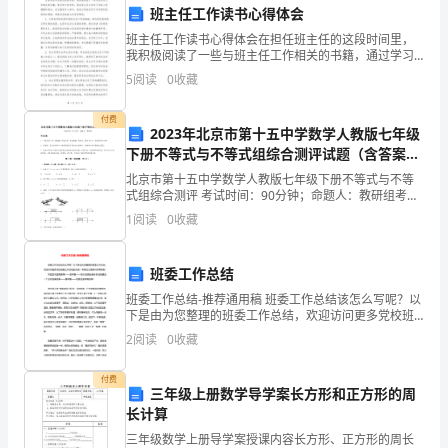
班主任工作读书心得体会
天
班主任工作读书心得体会在担任班主任的这段时间里，
我积极阅读了一些与班主任工作相关的书籍，通过学习
开
和思考，我对班主任工作有了更深入的理解和体会。在
5
阅读
0
收藏
这篇读书心得中，我将分享我在学习中所得到的经验和
始，
感悟，希
付费
我
2023年北京市第十五中学数学人教版七年级
下册不等式与不等式组综合测评试题（含答案解
就
析）
北京市第十五中学数学人教版七年级下册不等式与不等
式组综合测评 考试时间：90分钟；命题人：教研组考生
把
注意：1、本卷分第I卷（选择题）和第Ⅱ卷（非选择题）
1
阅读
0
收藏
两部分，满分100分，考试时间90分钟2、答卷前
自
己
班委工作总结
班委工作总结-推荐通用稿 班委工作总结该怎么写呢？以
融
下是由为您整理的班委工作总结，欢迎访问更多党校班
委工作总结的内容！希望此文能够对您有帮助！ 特团活
2
阅读
0
收藏
入
动圆满落幕——意味着——我以组委
到
付费
三年级上册数学导学案长方形和正方形的周
我
长计算
三年级数学上册导学案授课内容长方形、正方形的周长