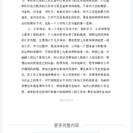
良好的工作作风。
位
同
事：
我
于
xx
年
4
月
25
日
开
更多完整内容
始