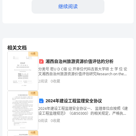
继续阅读
到
贵
公
司
相关文档
工
付费
作，
湘西自治州旅游资源价值评估的分析
分类号 密U D C级 公 开单位代码吉首大学硕 士 学 位 论
从
文湘西自治州旅游资源价值评估研究Research on the
value evaluation of tourism resourc
来
2
阅读
0
收藏
公
付费
2024年建设工程监理安全协议
司
2024年建设工程监理安全协议一、 监理单位应按照《建
的
设工程监理规范》（GB50300）的相关规定，严格执行
法律法规，切实履行监理职责，确保工程施工过程中的
0
阅读
0
收藏
第
安全生产。二、 监理单位应严格遵守施工现场安
一
付费