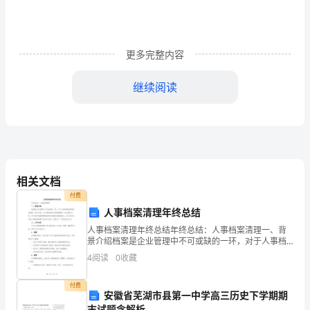
11
日
更多完整内容
是
第
继续阅读
22
个
世
界
相关文档
付费
人
人事档案清理年终总结
口
人事档案清理年终总结年终总结：人事档案清理一、背
景介绍档案是企业管理中不可或缺的一环，对于人事档
日，
案的管理尤为重要。每年年底，对人事档案进行清理整
4
阅读
0
收藏
理是一项必要的工作，对于提升档案管理的效率和质量
主
具有重要
付费
安徽省芜湖市县第一中学高三历史下学期期
题
末试题含解析