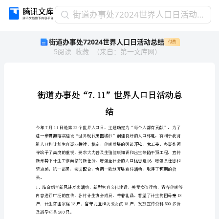
街
街道办事处72024世界人口日活动总结
道
街道办事处72024世界人口日活动总结
付费
办
5
阅读
收藏
（
来自
：
第一文库网
）
事
处
72024
世
界
人
结
口