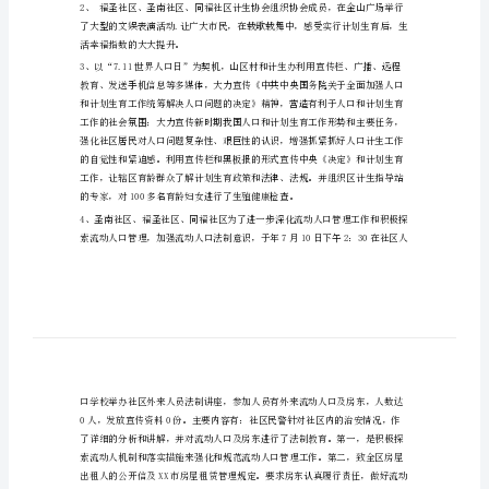
日
活
动
总
结
果。
街
道
办
及避孕药具200只。
事
处
“7.11”