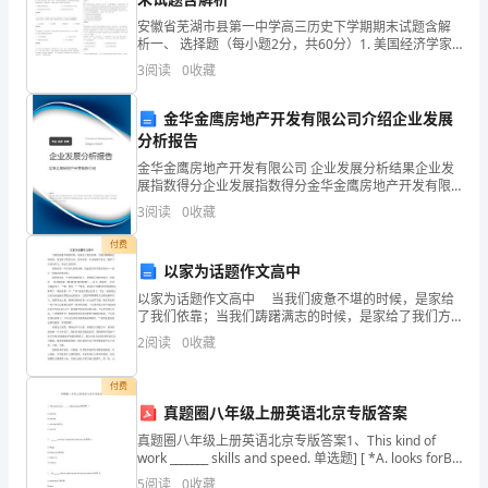
确
安徽省芜湖市县第一中学高三历史下学期期末试题含解
析一、 选择题（每小题2分，共60分）1. 美国经济学家
定
西奥多·舒尔茨认为：“小农的经济行为，绝非西方社会一
3
阅读
0
收藏
般人心目中那样懒惰、愚昧，或没有理性。事实上
为
金华金鹰房地产开发有限公司介绍企业发展
群众提供便捷有效的服务。
“每
分析报告
金华金鹰房地产开发有限公司 企业发展分析结果企业发
个
展指数得分企业发展指数得分金华金鹰房地产开发有限
公司综合得分说明：企业发展指数根据企业规模、企业
人
3
阅读
0
收藏
创新、企业风险、企业活力四个维度对企业发展情况进
行评
都
付费
以家为话题作文高中
有
以家为话题作文高中 当我们疲惫不堪的时候，是家给
了我们依靠；当我们踌躇满志的时候，是家给了我们方
贡
向。因为有家，生命充满了意义。提供了以家为作文，
下：
2
阅读
0
收藏
欢送大家欣赏！ 我的家是一个有着太阳的光辉，的温
献”。
一、领导重视、组织到位
付费
为
真题圈八年级上册英语北京专版答案
了
真题圈八年级上册英语北京专版答案1、This kind of
work _______ skills and speed. 单选题] [ *A. looks forB.
waits forC. cal
进
5
阅读
0
收藏