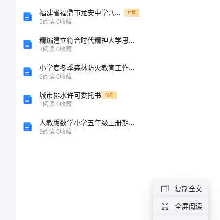
字
福建省福鼎市龙安中学八级数学上学期期中试题 新人教版
付费
5
阅读
0
收藏
3
精编建立符合时代精神大学思想政治教育体制
年
3
阅读
0
收藏
级
小学度冬季森林防火教育工作总结
6
阅读
0
收藏
创
城市排水许可委托书
付费
意
1
阅读
0
收藏
来
人教版数学小学五年级上册期末测试卷附参考答案（精练）
3
阅读
0
收藏
了
作
文
400
复制全文
字
全屏阅读