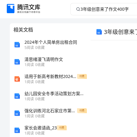
3
年
相关文档
3年级创意来
级
2024年个人简单房出租合同
创
5
阅读
0
收藏
意
清思绪漫飞清明作文
1
阅读
0
收藏
来
适用于新高考新教材2024版高考物理二轮复习题型专项练选择题专项练二课件
付费
1
阅读
0
收藏
了
幼儿园安全冬季活动策划方案五篇
1
阅读
0
收藏
作
强化训练河北石家庄市第二十三中数学七年级下册第四章因式分解定向测试试卷（含答案详解）
付费
文
1
阅读
0
收藏
家长会邀请函_23
400
付费
1
阅读
0
收藏