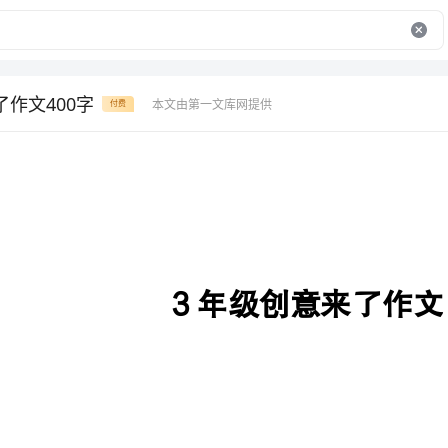
了作文400字
本文由第一文库网提供
付费
3年级创意来了作文400字
▲【第