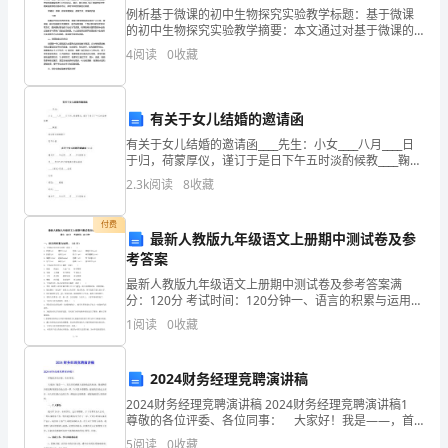
自
谈心，也应当接受党员、干部约谈。
例析基于微课的初中生物探究实验教学标题：基于微课
查
的初中生物探究实验教学摘要：本文通过对基于微课的
初中生物探究实验教学进行分析与探究，旨在探讨如何
(X)
4
阅读
0
收藏
运用现代信息技术手段提高生物实验教学的效果和质
整
自己动手撰写，并按规定说明个人有关事项。
量。本文首
改
召开会议
X.
有关于女儿结婚的邀请函
剖
有关于女儿结婚的邀请函____先生：小女____八月____日
专题自查整改剖析会由党建第一负责人主持。
于归，荷蒙厚仪，谨订于是日下午五时淡酌候教____鞠躬
析
席设聚宝酒楼餐厅恕不介催有关于女儿结婚的邀请函
2.3k
阅读
8
收藏
(X)
（二）谨定于____年公历____月_
会
付费
最新人教版九年级语文上册期中测试卷及参
和
考答案
党
最新人教版九年级语文上册期中测试卷及参考答案满
分：120分 考试时间：120分钟一、语言的积累与运用。
支
意见。
（35分）1、下列加点字注音全对的一项是（ ）A．扶掖
1
阅读
0
收藏
(yè) 谮害(jiàn
部
(X)
2024财务经理竞聘演讲稿
专
2024财务经理竞聘演讲稿 2024财务经理竞聘演讲稿1
题
尊敬的各位评委、各位同事： 大家好！我是——，首
先非常感谢大家给我这次机会，我竞聘的岗位是财务部
5
阅读
0
收藏