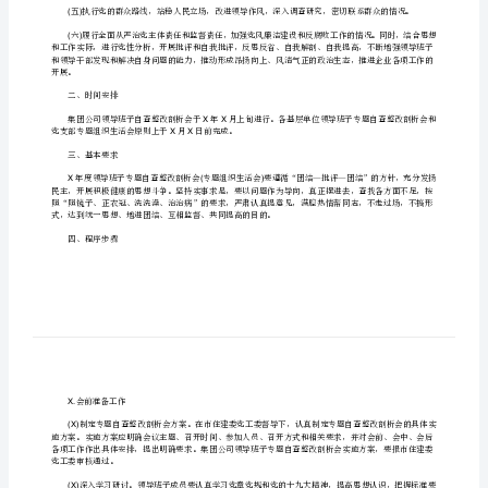
一、
自
会议主题
查
行对照检查：
整
()
改
护党中央权威的情况。
剖
()
用人导向，开展批评和自我批评的情况。
析
()
的情况。
会
()
和
理好亲属和身边工作人员的情况。
党
()
()