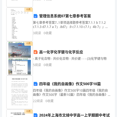
组
综合处主任一职。今天我本着锻炼、提高的目的
织
付费
管理信息系统07第七章参考答案
会
第七章参考答案7..1单项选择题参考答案7.1.1 b 7.1.2
c7.1.3 d7.1.7 a 7」.8d7」.9 c7.1.10 c7.1」4b 7」」
会后工作
X.
方
5C7」」6 b7」」7 cd 7.1.2
3
阅读
0
收藏
案
(X)
付费
为
高一化学化学键与化学反应
深
- 离子化合物 - 共价化合物 - 共价键 - - - (3)化学键与物
入
5
阅读
0
收藏
学
习
四年级《我的自画像》作文500字10篇
四年级《我的自画像》作文500字10篇四年级《我的自
贯
画像》作文500字（最新10篇）四年级《我的自画像》
作文500字如何写?你有认真观察过你的长相吗?每个人的
彻
22
阅读
0
收藏
长相都各有特色，介绍一下你的自画像吧!
党
付费
2024年上海市文绮中学高一上学期期中考试