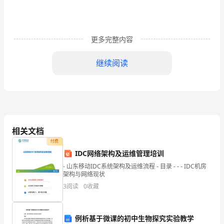
改
版]
更多完整内容
集
继续阅读
团
会前准备工作
X.
公
(X)
司
领
党工委审核通过。
相关文档
导
付费
(X)
班
IDC网络架构及运维管理培训
求。
- 山东移动IDC系统架构及运维流程 - 目录 - - - IDC机房
子
架构与网络现状
(X)
专
3
阅读
0
收藏
出说明。集团公司党委应帮助各党支部查找并点明问题。
题
例析基于微课的初中生物探究实验教学
(X)