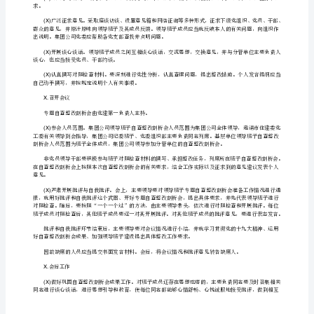
支
部
开展。
专
二、时间安排
题
XX
党支部专题组织生活会原则上于月日前完成。
XX
组
三、基本要求
织
X()
会
方
四、程序步骤
案
[修