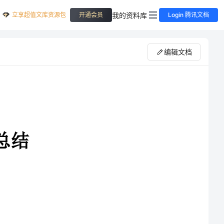
立享超值文库资源包
我的资料库
开通会员
Login 腾讯文档
编辑文档
个阶段对学习和工作生
活等情况加以回顾和分析的一种书面材料，它在我们的学习、