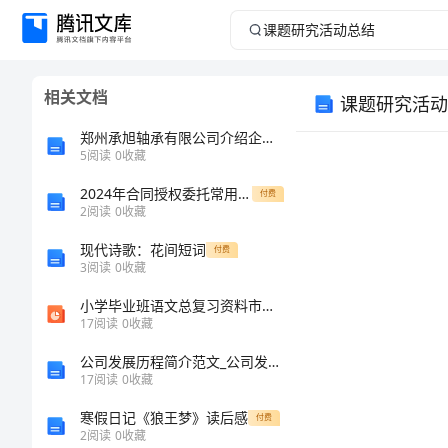
课
题
相关文档
课题研究活动
研
郑州承旭轴承有限公司介绍企业发展分析报告
究
5
阅读
0
收藏
2024年合同授权委托常用版（二篇）
活
付费
2
阅读
0
收藏
动
现代诗歌：花间短词
付费
3
阅读
0
收藏
总
小学毕业班语文总复习资料市赛课一等奖省公开课获奖PPT课件
17
阅读
0
收藏
结
公司发展历程简介范文_公司发展历程简介范文怎么写
课
17
阅读
0
收藏
题
寒假日记《狼王梦》读后感
付费
2
阅读
0
收藏