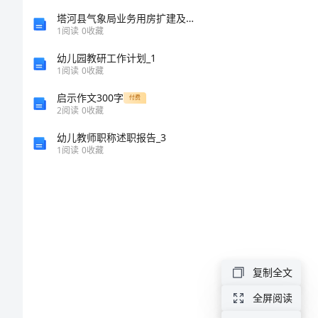
研
塔河县气象局业务用房扩建及配套基础设施建设施专项方案
究
1
阅读
0
收藏
活
幼儿园教研工作计划_1
1
阅读
0
收藏
动
启示作文300字
付费
总
2
阅读
0
收藏
结
幼儿教师职称述职报告_3
课
1
阅读
0
收藏
题
研
究
活
复制全文
动
全屏阅读
总