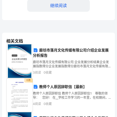
模
继续阅读
拟
卷
内
相关文档
附
廊坊市落月文化传媒有限公司介绍企业发展
A.B.
分析报告
答
廊坊市落月文化传媒有限公司 企业发展分析结果企业发
展指数得分企业发展指数得分廊坊市落月文化传媒有限
公司综合得分说明：企业发展指数根据企业规模、企业
C.D.
案
3
阅读
0
收藏
创新、企业风险、企业活力四个维度对企业发展情况进
行评
付费
广
教师个人原因辞职信【最新】
东
教师个人原因辞职信 教师个人原因辞职信1 尊敬的领
导： 您好! 在__学校工作学习的一年里，在校期间，
首先非常感谢学校领导对我工作和生活都很关心，一度
省
A.B.
4
阅读
0
收藏
让我有种找到了依靠的感觉，在这里我能开心的工
深