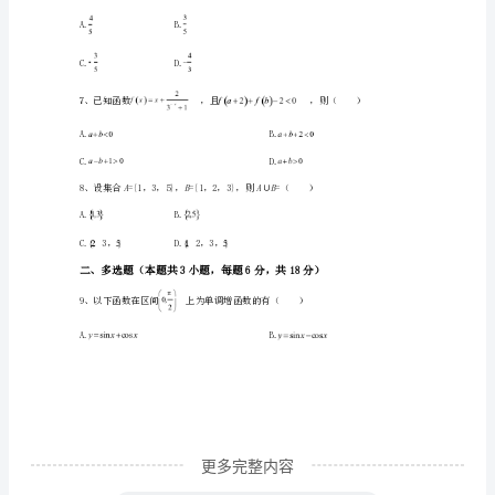
学
C.D.
期
第
一
AB.
次
C.D.
月
考
测
试
更多完整内容