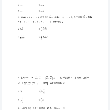
升
学
校
A.B.
2024
C.D.
年
高
A.B.
一
C.D.
数
学
上
A.B.