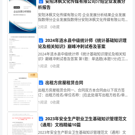
安阳沐枫文化传媒有限公司介绍企业发展分
C.D.
圳
析报告
市
安阳沐枫文化传媒有限公司 企业发展分析结果企业发展
指数得分企业发展指数得分安阳沐枫文化传媒有限公司
综合得分说明：企业发展指数根据企业规模、企业创
龙
2
阅读
0
收藏
新、企业风险、企业活力四个维度对企业发展情况进行
评价。
岗
2024年涟水县中级统计师《统计基础知识理
区
论及相关知识》巅峰冲刺试卷及答案
2024年涟水县中级统计师《统计基础知识理论及相关知
东
识》巅峰冲刺试卷及答案 第1题：单选题(本题1分)在三
部门经济中储蓄和投资的恒等关系是（ ）。A.I=S+（T-
1
阅读
0
收藏
升
G）+（M-X）B.I=S+T-G+
付费
学
A.B.
出租方房屋租赁合同
校
出租方房屋租赁合同一、合同双方本合同由以下双方签
订：出租方姓名/单位名称：[在此处填写出租方姓名/单
C.3，D.2，3，
2024
位名称]租户姓名/单位名称：[在此处填写租户姓名/单位
1
阅读
0
收藏
名称]二、房屋信息出租方将出租的房屋信息如下：
年
2023年安全生产职业卫生基础知识管理范文
高
（通用）文档精编10篇
一
2023年安全生产职业卫生基础知识管理范文（通用）文