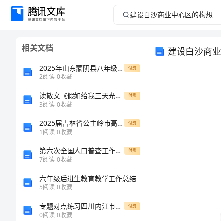
建
设
相关文档
建设白沙商业
白
2025年山东蒙阴县八年级物理第一学期期中检测模拟试题（含答案）
付费
沙
2
阅读
0
收藏
读散文《假如给我三天光明》有感
商
付费
3
阅读
0
收藏
业
2025届吉林省公主岭市高一生物第一学期期末达标测试试题含解析
付费
1
阅读
0
收藏
中
第六次全国人口普查工作计划
付费
7
阅读
0
收藏
心
六年级后进生教育教学工作总结
区
5
阅读
0
收藏
专题对点练习四川内江市第六中学物理北师大版八年级（下册）常见的光学仪器重点解析练习题（详解）
付费
的
0
阅读
0
收藏