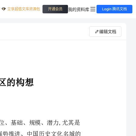
立享超值文库资源包
我的资料库
开通会员
Login 腾讯文档
编辑文档
白沙,作为重庆市第一人口大镇,因其历史、区位、基础、规模、潜力,尤其是
随着渝泸高速公路的建成通车、职教工业园建设的强势推进、中国历史文化名城的
申报成功,在江津建设区域性中心大城市的进程中,必将成为江津大城市体系的重要
支撑,因此,其未来发展定位在即将出台的《白沙镇城乡总体规划》中,白沙被确定
为以工业为主,以教育、物流、旅游为特色的宜居宜业的中国历史文化名镇和山水