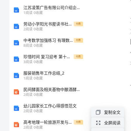
构
江苏凌策广告有限公司介绍企业发展分析报告
1
阅读
0
收藏
想
劳动小学阳光书屋读书社团管理制度[修改版]
付费
2
阅读
0
收藏
建
中考数学加强练习 有理数的混合运算（无答案）
付费
设
8
阅读
0
收藏
白
珍惜时间 复习迎考 第十七周国旗下讲话
付费
3
阅读
0
收藏
沙
服装销售年工作总结_2
商
1
阅读
0
收藏
业
民间酵面及相关基物中酿酒酵母菌的遗传多样性和群体分化研究
2
阅读
0
收藏
中
心
幼儿园家长工作心得感悟范文
2
阅读
0
收藏
复制全文
区
高考地理一轮旅游开发与保护课件
全屏阅读
付费
的
2
阅读
0
收藏