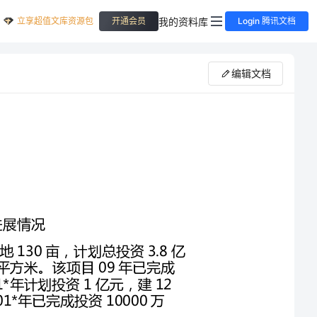
立享超值文库资源包
我的资料库
开通会员
Login 腾讯文档
编辑文档
（1）水岸名都。该项目建设地址位于黑龙洞村，占地130亩，计划总投资3.8亿
元，建20栋住宅楼及配套设施，总建筑面积23万平方米。该项目09年已完成
投资1亿元，完成征地等前期工作并开工建设。201*年计划投资1亿元，建12
00平方米。目前该项目201*年已完成投资10000万
（2）临水村安置楼。该项目建设地址位于临水村，占地201*0余平方米，计划总
置临水村拆迁户，建筑面积55000平方
米。目前该项目建设场地东侧已动工，西侧建筑涉及19户经营户，目前已签协议