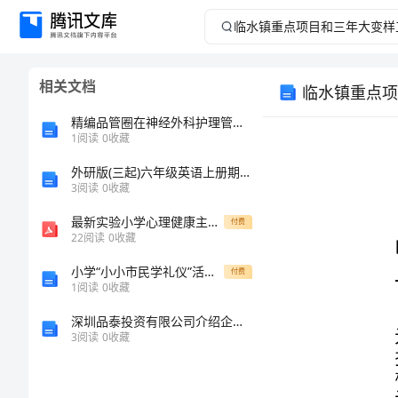
临
水
相关文档
临水镇重点项
镇
精编品管圈在神经外科护理管理中的应用
重
1
阅读
0
收藏
外研版(三起)六年级英语上册期中测试卷及答案【学生专用】
点
3
阅读
0
收藏
项
最新实验小学心理健康主题班会活动记录表
付费
22
阅读
0
收藏
目
小学“小小市民学礼仪”活动方案
付费
1
阅读
0
收藏
和
深圳品泰投资有限公司介绍企业发展分析报告
三
3
阅读
0
收藏
年