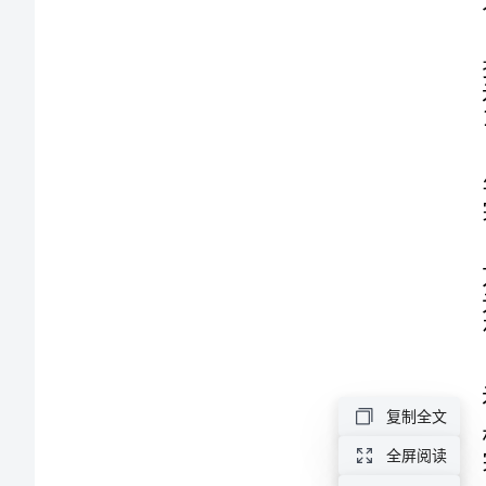
大
变
样
在清理
工
作
情
况
汇
复制全文
报
全屏阅读
临