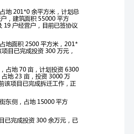
（3）南头旧村改造。该项目建设地址位于南头村，占地面积2500平方米，201*
年计划投资3100万元，建1栋高层商住楼。目前该项目已完成投资300万元，
（4）东纸坊旧村改造。该项目建设地址位于东纸坊，占地70亩，计划投资6300
宅楼。201*年计划实施一期工程，占地23亩，投资3000万
元，建4栋住宅楼，建筑面积201*0余平方米。目前该项目已完成拆迁工作，正
中街东侧，占地15000平方
村民住宅楼，建筑面积40000余平方米。目前该项目已完成投资300余万元，已
（6）美雅居住小区项目。该项目占地面积320亩，计划总投资6亿元人民币。
201*年计划完成征地，启动基础设施建设。目前已结合区工农关系办与峰峰集团
（1）5个城中村改造项目：①东清流：总投资1450万元，截止目前已完成投资
1030万元，截止目前，已完成投资1000万元，住宅楼已封顶，工程进展顺利；
③南头村：总投资3100万元。截止目前已完成投资2800万元，住宅楼已封顶④