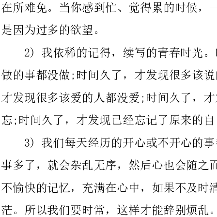
做的事都没做;时间久了，才发现很多该说的话都没说;时间久了，
才发现很多该爱的人都没爱;时间久了，才发现很多该忘的情都没
忘;时间久了，才发现已经忘记了原来的自己是怎么样的。
3)我们每天经历的开心或不开心的事都会
事多了，就会杂乱无序，然后心也会随之而散
不愉快的记忆，充满在心中，如果不及时清理，便会令人纠结迷
茫。所以我们要时常，这样才能辞别烦乱。凡事要往好的方面想，
丢掉那些无谓的痛苦，这样，快乐才会有更多空间进驻。
4)我一直都有这种感觉，就好似在路边看到一棵树，很大的
树，你看到的是它的枝繁叶茂，甚至看到的是它的迎风摇曳，但是
你看不到它往下扎得很深的根基。也许大家看到的是我在娱乐节目
的迎风摇曳甚至搔首弄姿、出尽洋相，但其实别人看不到我的生