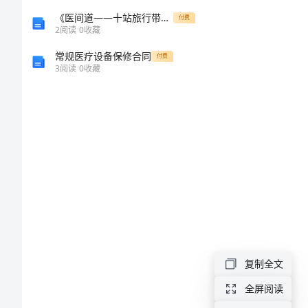
内
《医间道——十站旅行带你进入中医殿堂》
付费
心
2
阅读
0
收藏
感
常规医疗设备保修合同
付费
3
阅读
0
收藏
动
的
话
精
选
表
达
内
复制全文
心
全屏阅读
感