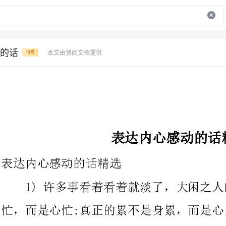
的话
本文由贤阅文档提供
付费
表达内心感动的话精选
表达内心感动的话精选
1)许多事看着看着就淡了，大闲之人闲其
忙，而是心忙;真正的累不是身累，而是心累
在所难免。当你感到忙、觉得累的时候，一是因为价值的迷失，二
是因为过多的欲望。
2)我依稀的记得，续写的青春时光。时间