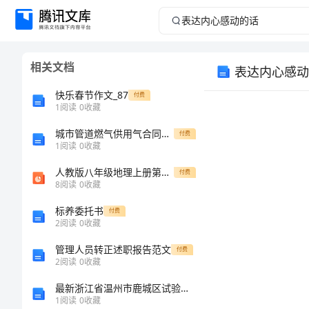
表
达
相关文档
表达内心感动
内
快乐春节作文_87
付费
心
1
阅读
0
收藏
城市管道燃气供用气合同模板（家庭生活用气）_1
感
付费
1
阅读
0
收藏
动
人教版八年级地理上册第二章-第一节-地势和地形课件(共20张)
付费
8
阅读
0
收藏
的
标养委托书
付费
2
阅读
0
收藏
话
管理人员转正述职报告范文
付费
表
2
阅读
0
收藏
达
最新浙江省温州市鹿城区试验检测师之交通工程考试题库附完整答案（夺冠系列）
1
阅读
0
收藏