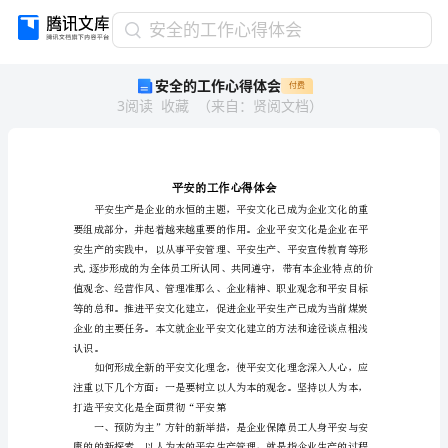
安
安全的工作心得体会
全
安全的工作心得体会
付费
的
3
阅读
收藏
（
来自
：
贤阅文档
）
工
作
心
得
体
会
平