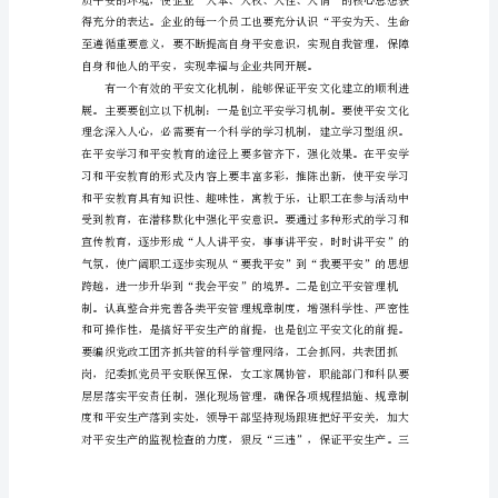
是
企
业
的
永
恒
的
主
题，
平
安
文
化