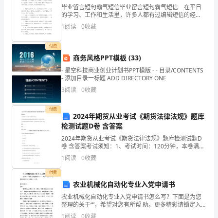
部
毕业留言短句霸气短信毕业留言短句霸气短信 在平日
分，
的学习、工作和生活里，许多人都有过编辑短信的经
历，对短信都不陌生吧，短信的种类很多，可分为节日
1
阅读
0
收藏
祝贺祝福类、重大事件类、表达思念等情感、商务交
并
往、娱
付费
起
商务风格PPT模板 (33)
着
- 星空科技商业创业计划书PPT模版 - - 目录/CONTENTS
- 添加目录一标题 ADD DIRECTORY ONE
越
3
阅读
0
收藏
来
付费
2024年期货从业考试《期货法律法规》题库
越
检测试题D卷 含答案
重
2024年期货从业考试《期货法律法规》题库检测试题D
卷 含答案考试须知：1、考试时间：120分钟，本卷满分
要
为100分。 2、请首先按要求在试卷的指定位置填写您的
1
阅读
0
收藏
姓名、准考证号等信息。 3、请仔细阅读各
的
付费
农业机械化自动化专业入党申请书
作
农业机械化自动化专业入党申请书怎么写？下面是为您
用。
整理的关于“”，希望对您有所帮 助。更多精彩请锁定入
党申请书栏目。敬爱的党组织：您好！我自愿加入中国
1
阅读
0
收藏