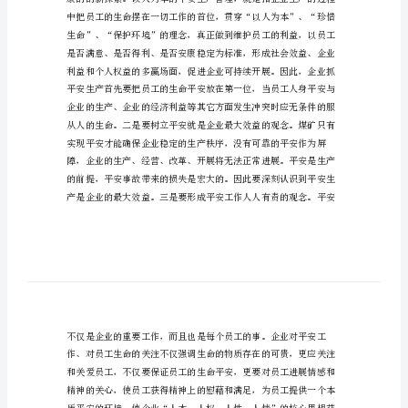
安
的
工
作
心
得
认识。
体
会
打造平安文化是全面贯彻“平安第
平
安
生
产