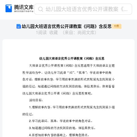
幼
幼儿园大班语言优秀公开课教案《问路》含反思
儿
幼儿园大班语言优秀公开课教案《问路》含反思
付费
园
1
阅读
收藏
（
来自
：
尚阅文库
）
大
班
语
言
优
秀
公