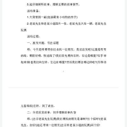
开
课
教
活动目标：
案
1.
《问
的经过。
路》
2.
含
3.
反
4.
思
5.
幼
活动准备：