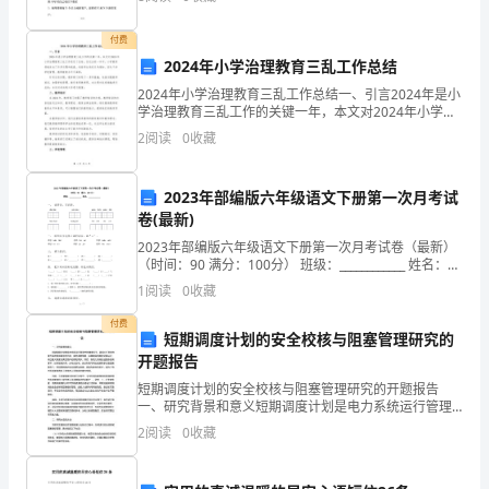
所选择的客户群体对于我们这个行业有些
班
付费
的
2024年小学治理教育三乱工作总结
语
2024年小学治理教育三乱工作总结一、引言2024年是小
学治理教育三乱工作的关键一年，本文对2024年小学治
言
理教育三乱工作进行了总结。在过去的一年中，小学教
2
阅读
0
收藏
育领域发生了许多问题和挑战，包括学生违纪行为
主
2023年部编版六年级语文下册第一次月考试
题
卷(最新)
2
教
2023年部编版六年级语文下册第一次月考试卷（最新）
（时间：90 满分：100分） 班级：____________ 姓名：
学
____________ 一、 读拼音，写词语。duò jiǎo
1
阅读
0
收藏
活
付费
短期调度计划的安全校核与阻塞管理研究的
动
开题报告
短期调度计划的安全校核与阻塞管理研究的开题报告
当
一、研究背景和意义短期调度计划是电力系统运行管理
中的重要环节，其核心任务是为电力系统提供最优的日
中，
2
阅读
0
收藏
前、实时调度策略，保障电网的稳定可靠运行，并且最
大限度地满
让