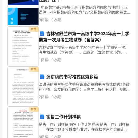
开
?
- 中职数学基础模块上册《指数函数的图像与性质》ppt
课
课件 - 引言指数函数的概念与定义指数函数的图像指数函
数的性质指数函数的应用总结与回顾 - c
9
阅读
0
收藏
教
米老鼠先生也觉得非常孤单。
2.
付费
案
吉林省舒兰市第一高级中学2024年高一上学
期第一次月考生物试卷（含答案）
师：孤单是什么意思你们孤单吗
《问
吉林省舒兰市第一高级中学2024年高一上学期第一次月
考生物试卷（含答案）一、单选题（本题共10小题，每
路》
题3分，共30分）1、“观察洋葱表皮细胞的质壁分离及质
1
阅读
0
收藏
壁分离复原”活动的叙述，正确的是A．质壁分离
含
3.
付费
反
演讲稿的书写格式优秀多篇
演讲稿的书写格式优秀多篇演讲稿的书写格式优秀1尊敬
思
的老师，亲爱的各位同学：大家早上好！有这样一则故
的地址吗
?
事：说在一望无际的草原上，有只狮子不 停地奔跑，但
2
阅读
0
收藏
适
是前方却没有猎物。有人问它为什么要奔跑， 狮子说：
我
用
付费
销售工作计划样稿
于
销售工作计划样稿 销售工作计划样稿 销售工作计划样稿
——在XX年刚刚接触本行业时，在选择客户的方面走了
大
4.
不少的弯路，思其原因是因为对这个行业还不太熟悉，
8
阅读
0
收藏