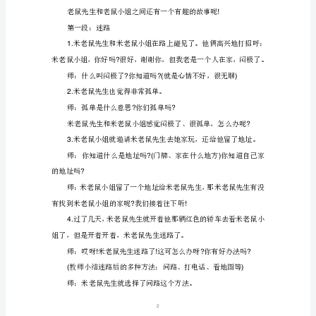
儿
园
2.
大
玩偶
班
活动过程：
语
言
一、激发兴趣，引出话题
优
秀
公
开
课
1
教