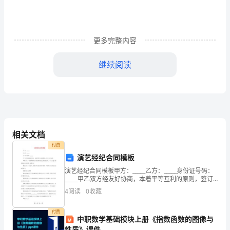
案
《问
路》
更多完整内容
含
继续阅读
反
儿看路标左转，到了请坐。
)
思
大
班
相关文档
语
付费
演艺经纪合同模板
言
演艺经纪合同模板甲方：_____乙方：_____身份证号码：
优
_____甲乙双方经友好协商，本着平等互利的原则，签订
以下合约1.甲方是一家因网络而涉及到演员演艺事宜的公
第一段：迷路
4
阅读
0
收藏
秀
司，专门为艺人演艺事业发展提供一切
1.
公
付费
中职数学基础模块上册《指数函数的图像与
性质》课件