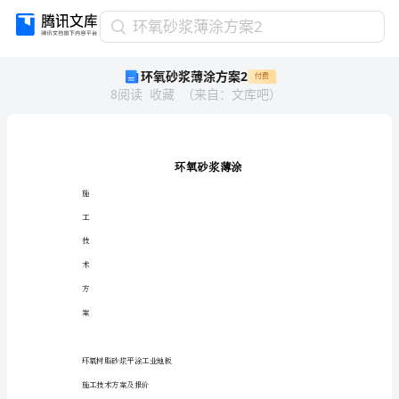
环
环氧砂浆薄涂方案2
氧
环氧砂浆薄涂方案2
付费
砂
8
阅读
收藏
（
来自
：
文库吧
）
浆
薄
涂
方
案
2
施
环