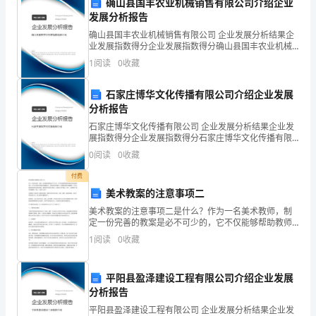
北
确山县国丰农业机械销售有限公司介绍企业
发展分析报告
彩
确山县国丰农业机械销售有限公司 企业发展分析结果企
三、推荐施工技术方案
地
业发展指数得分企业发展指数得分确山县国丰农业机械
销售有限公司综合得分说明：企业发展指数根据企业规
1
阅读
0
收藏
模、企业创新、企业风险、企业活力四个维度对企业发
建
展情
石家庄博华文化传播有限公司介绍企业发展
供贵公司参考选择。
材
分析报告
有
石家庄博华文化传播有限公司 企业发展分析结果企业发
1、基面要求：
展指数得分企业发展指数得分石家庄博华文化传播有限
限
公司综合得分说明：企业发展指数根据企业规模、企业
0
阅读
0
收藏
创新、企业风险、企业活力四个维度对企业发展情况进
1、混凝土强度要求C25以上；
公
行评
付费
美术教案的注意事项二
司
美术教案的注意事项二是什么？作为一名美术教师，制
是
定一份完善的教案是必不可少的，它不仅能够帮助教师
更好地完成教学任务，也可以帮助学生更好地掌握知
1
阅读
0
收藏
经
识。在制定美术教案时，注意事项是非常重要的，它可
以帮助教师
营
2、地坪结构图
平阳县盈泽建设工程有限公司介绍企业发展
分析报告
“彩
平阳县盈泽建设工程有限公司 企业发展分析结果企业发