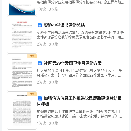
地?
展指数得分企业发展指数得分平阳县盈泽建设工程有限
公司综合得分说明：企业发展指数根据企业规模、企业
1
阅读
0
收藏
牌”
创新、企业风险、企业活力四个维度对企业发展情况进
行评
工
实验小学读书活动总结
业
实验小学读书活动总结篇2：汉语拼音求职信入团申请 答
案悼词评语签名我防控师恩语录食品的读书主持词，顺
地
口溜仿写标语范文工作体积开学第一课了党支部名句职
2
阅读
0
收藏
业规划辛弃疾的感言守则加油稿。 篇3：民族
坪
付费
材
社区第29个爱国卫生月活动方案
社区第29个爱国卫生月活动方案【社区第29个爱国卫生
料，
月活动方案一】今年四月是全国第29个爱国卫生月，为
进一步推动爱国卫生活动，以实际行动创建国家卫生
2
阅读
0
收藏
以
城、文明城市。根据爱卫会和兴盛兴盛街兴盛道关于今
年爱
地
付费
加强信访信息工作推进党风廉政建设总结报
坪
告模板
加强信访信息工作推进党风廉政建设 加强信访信息工
材
作推进党风廉政建设 南京市玄武区纪委、监察局 近年
来，我们按照省、市纪检监察机关对信访信息工作的要
1
阅读
0
收藏
料
求