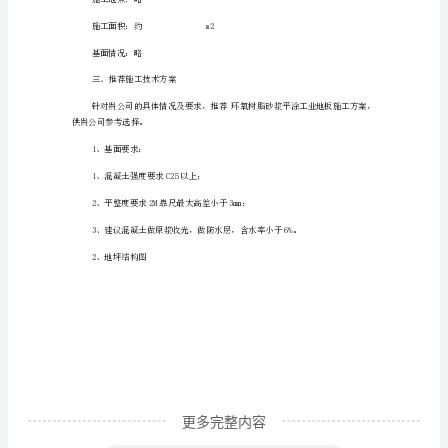
树
脂
砂
浆
平
涂
工
业
地
板
施
工
更多完整内容
技