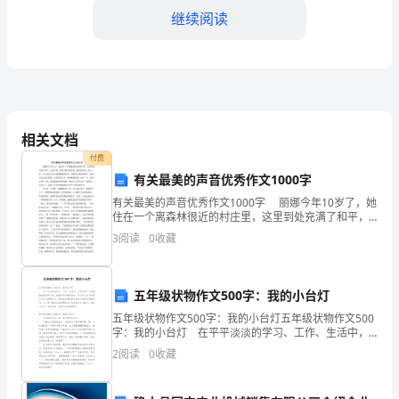
继续阅读
术
方
案
及
相关文档
报
付费
价
有关最美的声音优秀作文1000字
有关最美的声音优秀作文1000字 丽娜今年10岁了，她
一、
住在一个离森林很近的村庄里，这里到处充满了和平，
待，共赢中发展壮大。
友的气息，村里人都互帮互助，融洽得好似一家人一
3
阅读
0
收藏
公
样。从小在这儿长大的丽娜感到非常。丽娜是个漂亮的
二、现场情况：
司
五年级状物作文500字：我的小台灯
介
施工地点：略
五年级状物作文500字：我的小台灯五年级状物作文500
绍：
字：我的小台灯 在平平淡淡的学习、工作、生活中，
大家总免不了要接触或使用作文吧，根据写作命题的特
2
阅读
0
收藏
施工面积：约m2
点，作文可以分为命题作文和非命题作文。相信很多
河
基面情况：略