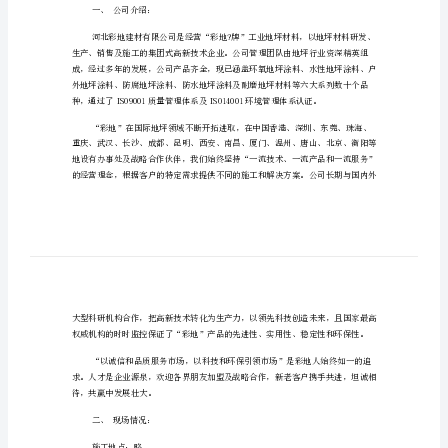
氧
工
砂
技
浆
术
薄
涂
方
施
案
工
技
术
环氧树脂砂浆平涂工业地板
方
案
施工技术方案及报价
环
一、公司介绍：
氧