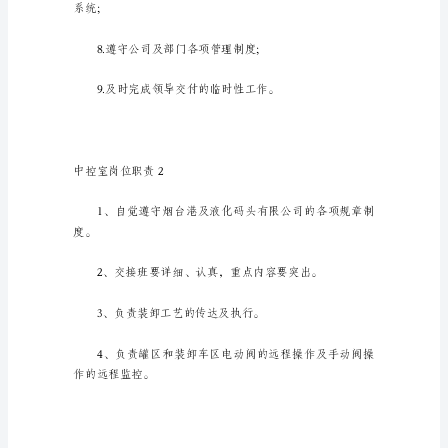
会
一
2.负责与各相关工序的'联系;
步
步
向
前
发
展
数据查询和报表输出;
的
今
天，
岗
位