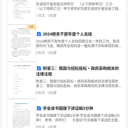
职
空调百叶窗安装合同甲方： （以下简称甲方）乙方：
（以下简称乙方）甲方将世纪华庭空调百叶窗安装工程
责
承包给乙方，依据《 HYPERLINK "h
1
阅读
0
收藏
是
付费
指
2024税务干部年度个人总结
2024税务干部年度个人总结回顾过去一年的工作，我深
工
感时光飞逝，眼前所呈现的是一幅充满汗水和收获的画
中控室岗位职责2
卷。在这一年里，我充分发挥自身的职责和作用，积极
3
阅读
0
收藏
作
投入到工作中，不断提升自己的专业素养和能力水平。
通过
者
附录三：我国与招标投标丶政府采购相关的
具
法律法规
度。
附录三：我国与招标投标丶政府采购相关的法律法规附
体
录三：我国与招标投标、政府采购相关的法律法规目录
中华人民共和国合同法中华人民共和国建筑法《中华人
0
阅读
0
收藏
工
民共和国建筑法》相关条款解释中华人民共和国国家赔
偿法中华
作
学会读书国旗下讲话稿3分钟
的
学会读书国旗下讲话稿3分钟 学会读书国旗下讲话稿3分
钟1 老师、同学们： 大家好!今天国旗下讲话的主题
内
是：人生，因读书而美好 同学们，如果有人问你世界
9
阅读
0
收藏