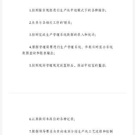
位
职
责
中
控
室
岗
位
职
责
中控室岗位职责1
在
社