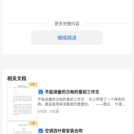
职
责
的
更多完整内容
使
继续阅读
用
频
率
逐
相关文档
渐
付费
不能测量的沉甸的爱初三作文
系统;
增
不能测量的沉甸的爱初三作文 向上帝借了一个神奇的
称，据说是用来测量爱的重量的。 ——题记 午夜，
多，
惊醒。 女人坐在我的床边，为我擦拭着汗珠和眼泪。
4
阅读
0
收藏
低声喃喃：“没事的，是梦，醒了就好。”愣
岗
付费
位
空调百叶窗安装合同