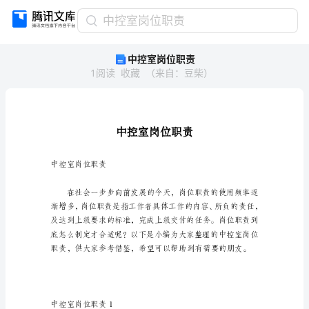
中
中控室岗位职责
控
中控室岗位职责
室
1
阅读
收藏
（
来自
：
豆柴
）
岗
位
职
责
中
控
室
中控室岗位职责
岗