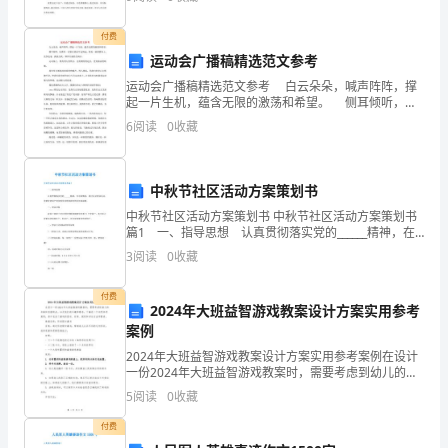
上最香的东西是什么，你会怎么回答呢?我认为，
容、
付费
所
运动会广播稿精选范文参考
运动会广播稿精选范文参考 白云朵朵，喊声阵阵，撑
负
作的远程监控。
起一片生机，蕴含无限的激荡和希望。 侧耳倾听，仿
佛有一首歌在我们耳边响起，那是一曲拼搏向上、竞争
的
6
阅读
0
收藏
追逐、挑战自我、雄浑壮丽的交响乐。
责
中秋节社区活动方案策划书
任，
中秋节社区活动方案策划书 中秋节社区活动方案策划书
及
篇1 一、指导思想 认真贯彻落实党的______精神，在
中秋期间，通过走访慰问活动，使帮扶贫困户切实感受
3
阅读
0
收藏
达
到党和政府的关怀和温暖。 二、慰问对象
到
付费
2024年大班益智游戏教案设计方案实用参考
案例
上
2024年大班益智游戏教案设计方案实用参考案例在设计
级
一份2024年大班益智游戏教案时，需要考虑到幼儿的年
龄和发展特点，以及他们的兴趣和需求。下面是一个实
5
阅读
0
收藏
要
用参考案例，其中包含了游戏的目标、材料、规则和评
付费
求