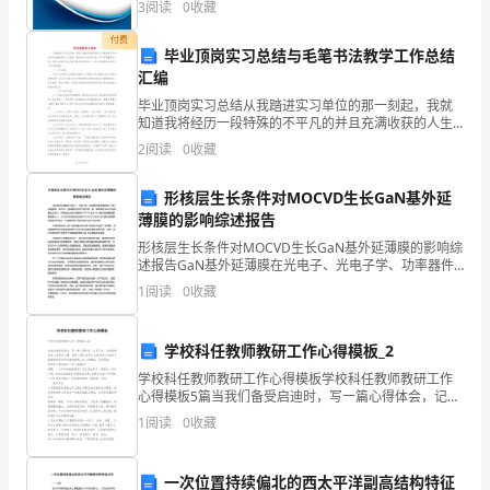
3
阅读
0
收藏
个
新、企业风险、企业活力四个维度对企业发展情况进行
评价。
付费
人
毕业顶岗实习总结与毛笔书法教学工作总结
汇编
工
毕业顶岗实习总结从我踏进实习单位的那一刻起，我就
知道我将经历一段特殊的不平凡的并且充满收获的人生
作
旅程，那旅程必定在我的生命中写下浓墨重彩的一笔，
2
阅读
0
收藏
必定会在我的生命中留下绚烂多彩的回忆，必定会给我
总
带来生命
到活动的细节。
形核层生长条件对MOCVD生长GaN基外延
结
薄膜的影响综述报告
3
形核层生长条件对MOCVD生长GaN基外延薄膜的影响综
述报告GaN基外延薄膜在光电子、光电子学、功率器件
篇
等领域具有广泛的应用前景。MOCVD（金属有机化学气
1
阅读
0
收藏
相沉积）是一种常用的GaN外延薄膜生长技术。
(公
学校科任教师教研工作心得模板_2
司
学校科任教师教研工作心得模板学校科任教师教研工作
运
心得模板5篇当我们备受启迪时，写一篇心得体会，记录
下来，这样能够培养人思考的习惯。但是心得体会有什
1
阅读
0
收藏
营
么要求呢?下面是小编整理的学校科任教师教研工作心得
实
一次位置持续偏北的西太平洋副高结构特征