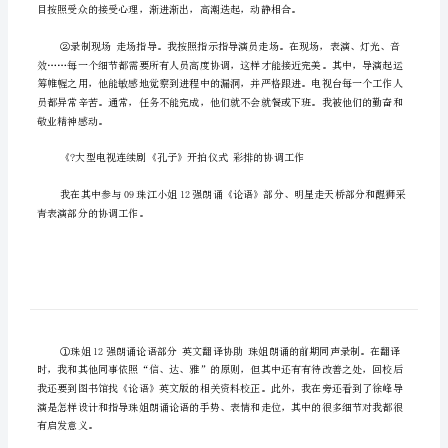
最
新
运
营
实
习
总
结
报
告
_
运