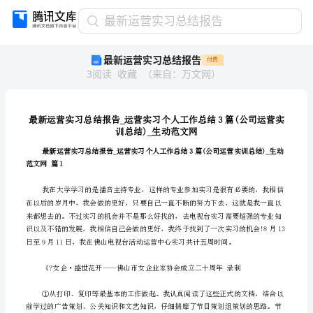
最
最新运营实习总结报告
新
最新运营实习总结报告
付费
运
3
阅读
收藏
（
来自
：
万文网
）
营
实
习
总
结
报
告
范文网篇1