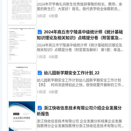
运
2024年开学典礼向新生优秀致辞尊敬的校长、教师、亲
爱的新生们：大家好！首先，我代表学校全体教职员
营
工，向大家表示热烈的欢迎和衷心的祝贺！欢迎大家踏
3
阅读
0
收藏
入这个崭新的校园，在这里开始全新的学习和成长之
实
旅。回首
2024年商丘市宁陵县中级统计师《统计基础
习
知识理论及相关知识》点睛提分卷（附答案及解
总
析）
2024年商丘市宁陵县中级统计师《统计基础知识理论及
相关知识》点睛提分卷（附答案及解析） 第1题：单选题
结
问题有：
(本题1分)下列数列中哪一个属于时间数列（ ）。A.学生
1
阅读
0
收藏
按学习成绩分组形成的数列B.一个月内每天
报
幼儿园新学期安全工作计划_22
告
幼儿园新学期安全工作计划幼儿园新学期安全工作计划
_
【热】 时间流逝得如此之快，很快就要开展新的工作
了，为此需要好好地写一份计划了。那么我们该怎么去
1
阅读
0
收藏
运
写计划呢？下面是小编为大家整理的幼儿园新学期安全
工作
营
浙江快收信息技术有限公司介绍企业发展分
实
析报告
浙江快收信息技术有限公司 企业发展分析结果企业发展
露出一个头来，美丽的霓裳被遮住了。
习
指数得分企业发展指数得分浙江快收信息技术有限公司
综合得分说明：企业发展指数根据企业规模、企业创