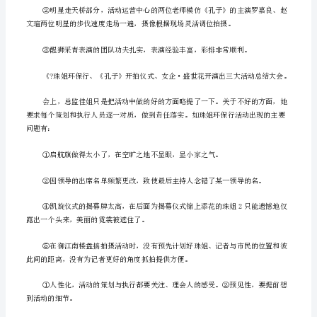
营
实
习
个
人
敬业精神感动。
工
作
总
结
3
青表演部分的协调工作。
篇
(公
司