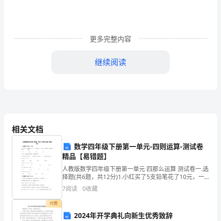
运
营
实
更多完整内容
训
继续阅读
总
结)_
生
动
有启发意义。
相关文档
范
数学四年级下册第一单元-四则运算-测试卷
文
精品【易错题】
人教版数学四年级下册第一单元 四那么运算 测试卷一.选
网
择题(共6题，共12分)1.小红买了5支铅笔花了10元，一
支钢笔5元，小红买1支铅笔和1支钢笔需要花〔 〕元
最
7
阅读
0
收藏
钱。A.10 B
付费
新
2024年开学典礼向新生优秀致辞