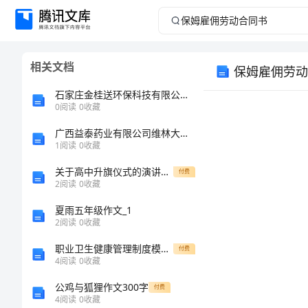
保
姆
相关文档
保姆雇佣劳动
雇
石家庄金桂送环保科技有限公司介绍企业发展分析报告
佣
0
阅读
0
收藏
广西益泰药业有限公司维林大药房介绍企业发展分析报告
劳
1
阅读
0
收藏
动
关于高中升旗仪式的演讲稿范本
付费
2
阅读
0
收藏
合
地
夏雨五年级作文_1
2
阅读
0
收藏
同
职业卫生健康管理制度模板范文
付费
书
4
阅读
0
收藏
公鸡与狐狸作文300字
付费
保
4
阅读
0
收藏