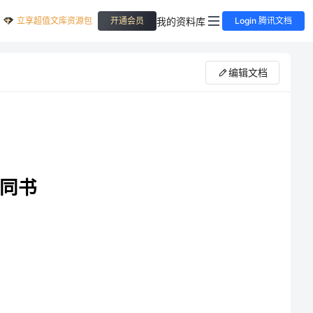
立享超值文库资源包
我的资料库
开通会员
Login 腾讯文档
编辑文档