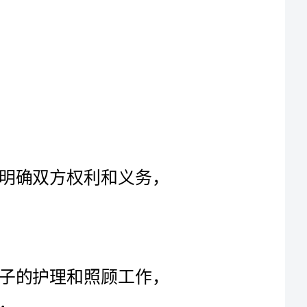
鉴于甲方为自己乙方的服务所需，为明确双方权利和义务，
乙方将按照甲方的要求，负责孩子的护理和照顾工作，
乙方还将承担家务劳动，包括但不限于保持居住环境的
乙方应严格遵守甲方的相关规定和要求，尽职尽责地完