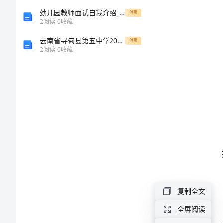
地
姆
幼儿园教师面试自我介绍_57
付费
2
阅读
0
收藏
雇
云南省寻甸县第五中学2024年高一物理下学期期末教学质量检测模拟试题含解析
佣
付费
2
阅读
0
收藏
劳
动
合
第
同
1.1
书
甲
1.2
方
（雇
复制全文
1.3
主）：
全屏阅读
（以