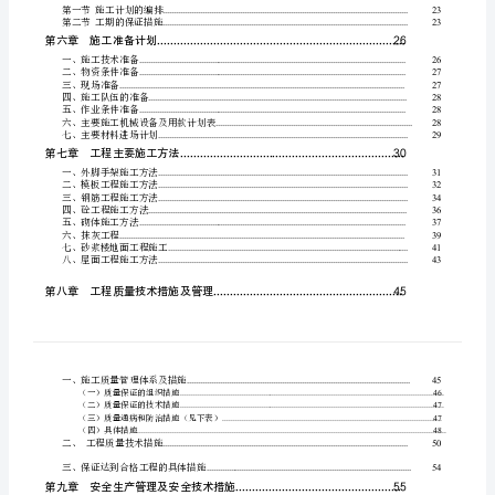
第
第三章管理目标
........................................
一
一、技术管理
...............................................................
章
二、强化计划管理
.......................................................
三、成本管理
...............................................................
编
四、施工协调
...............................................................
制
五、管理目标
...............................................................
第四章施工临时设施布置与管理
................
说
...............................................................
一、现场办公室
明
二、钢筋加工、堆放场地布置
.....................................
3
三、现场水电安装材料堆放场及仓库
........................
四、砂石、砌体堆放场，水
TOC
五、施工道路
...................................................................
六、临时排污、排水
......................................................
\o
七、临时水电管线的布置
..............................................
"1-
第五章施工总进度计划及安排
....................
3"
第一节施工计划的编排
................................................
\u
第二节工期的保证措施
................................................
第六章施工准备计划
.................................