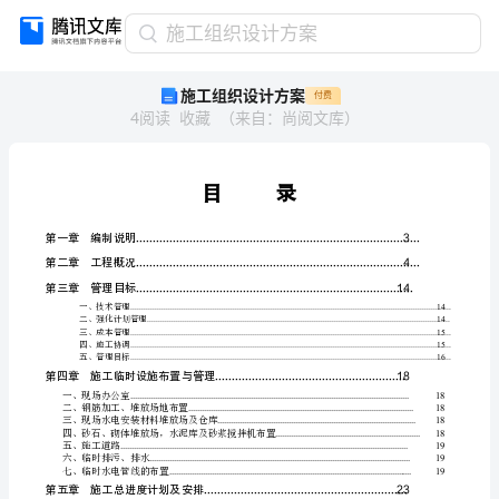
施
施工组织设计方案
工
施工组织设计方案
付费
组
4
阅读
收藏
（
来自
：
尚阅文库
）
织
设
计
方
案
目
第一章编制说明
........................................
录
第二章工程概况
........................................