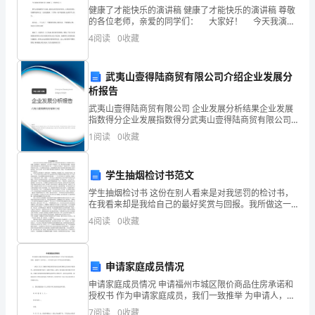
划
健康了才能快乐的演讲稿 健康了才能快乐的演讲稿 尊敬
1
、避免砼工程的水泥污染
...........................................
的各位老师，亲爱的同学们： 大家好！ 今天我演讲
2
、合理处理垃圾
.............................................................
管
的题目是《健康了，才能快乐！》 那什么是健康呢?专
4
阅读
0
收藏
家说，就是人的身体没有疾病，心理没有缺
第十一章台风、雨季的施工措施
................
理
..................................................
（一）台风、雨季施工
14
武夷山壹得陆商贸有限公司介绍企业发展分
析报告
第十二章文明施工
.....................................
三、
武夷山壹得陆商贸有限公司 企业发展分析结果企业发展
第十三章施工竣工服务和回访
......................
指数得分企业发展指数得分武夷山壹得陆商贸有限公司
成
综合得分说明：企业发展指数根据企业规模、企业创
1
阅读
0
收藏
（一）施工服务
...............................................................
新、企业风险、企业活力四个维度对企业发展情况进行
本
评价。
（二）竣工服务和回访
..................................................
管
学生抽烟检讨书范文
第十四章平面布置图
.................................
学生抽烟检讨书 这份在别人看来是对我惩罚的检讨书，
理
在我看来却是我给自己的最好奖赏与回报。我所做这一
第十五章进度计划横道图
...........................
切的初衷，无不是为了体验这一切，然后思考这体验，
15
4
阅读
0
收藏
最后将这思考的成果以文字的形式保留下来——只是它
四、
申请家庭成员情况
施
申请家庭成员情况 申请福州市城区限价商品住房承诺和
工
授权书 作为申请家庭成员，我们一致推举 为申请人，并
共同作出如下声明及承诺和授权： 一、我们已充分了解
7
阅读
0
收藏