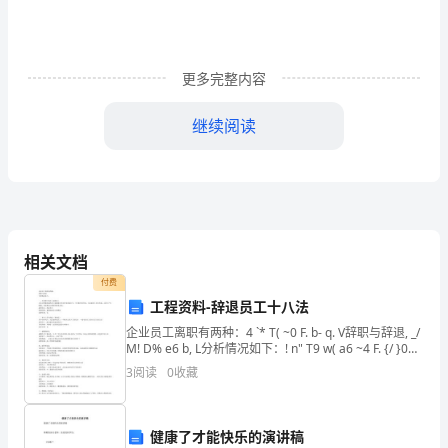
目
标
14
更多完整内容
一、
一、施工质量管理体系及措施
.....................................
继续阅读
（一）质量保证的组织措施
........................................
技
（二）质量保证的技术措施
........................................
（三）质量通病和防治措施（见下表）
.....................
术
（四）具体措施
...........................................................
管
二、工程质量技术措施
................................................
理
三、保证达到合格工程的具体措施
............................
相关文档
14
第九章安全生产管理及安全技术措施
..........
付费
工程资料-辞退员工十八法
二、
()
..........................................................
一安全生产管理
企业员工离职有两种：4 `* T( ~0 F. b- q. V辞职与辞退, _/
()
二安全生产教育
..........................................................
强
M! D% e6 b, L分析情况如下：! n" T9 w( a6 ~4 F. {/ }0
()
三保证施工安全技术措施
.........................................
b0 P1 S+
3
阅读
0
收藏
（四）安全防火、治安措施
.........................................
化
（五）安全保护措施
......................................................
计
第十章施工中的环境保护
...........................
健康了才能快乐的演讲稿