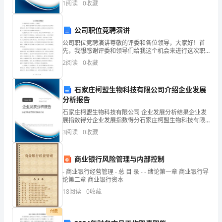
同，
1
阅读
0
收藏
数根据企业规模、企业创新、企业风险、企业活力四个
(五)其他。
维度
共
公司职位竞聘演讲
同
公司职位竞聘演讲尊敬的评委和各位领导，大家好！首
第四条乙方的权利与义务
先，我想感谢评委和领导们给我这个机会来进行这次职
遵
位竞聘演讲。我非常荣幸能够站在这里向大家展示自己
2
阅读
0
收藏
的能力和态度，以及为公司做出贡献的热情和决心。我
守
想先向大
本
石家庄柯盟生物科技有限公司介绍企业发展
分析报告
合
石家庄柯盟生物科技有限公司 企业发展分析结果企业发
展指数得分企业发展指数得分石家庄柯盟生物科技有限
同
公司综合得分说明：企业发展指数根据企业规模、企业
3
阅读
0
收藏
创新、企业风险、企业活力四个维度对企业发展情况进
各
行评
项
商业银行风险管理与内部控制
- 商业银行经营管理 - 总 目 录 - - 绪论第一章 商业银行导
条
论第二章 商业银行资本
18
阅读
0
收藏
款。
合
付费