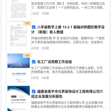
双
安全管理工作计划【篇1】 光阴似箭，时间一眨眼就过去
了，而我们又迎来了一个全新的起点，一份工作计划能
方
让我们后续工作更加顺利。下面是小编帮大家整理的安
(一)负责乙方的日常人事管理。
1
阅读
0
收藏
全管理工作计划，仅供参考，希望能够帮助到大家。
经
付费
平
八年级数学上册 13.2.1 画轴对称图形教学设
计 （新版）新人教版
等
作轴对称图形教 学 目 标知识与技能：能够作出一个图形
关于某条直线成轴对称的图形；过程与方法：在探索问
协
必要的安全保护等用品。
题的过程中体会知识间的关系，感受数学与生活的联
4
阅读
0
收藏
系．情感、态度与价值观：培养学生的应用意识和探究
商，
精神
付费
自
化工厂试用期工作总结
化工厂试用期工作总结xx日的阳光不再那么温和，它烈
愿
烈地照着大地，南方的温度更高，江南的那种柔和似乎
一下子就在这烈日下消失的无隐无踪了。xx年7月13日，
签
5
阅读
0
收藏
我们化生学院的暑期实践的团队举行了出征仪式，我们
订
福建省南平市元界装饰设计工程有限公司介
本
绍企业发展分析报告
福建省南平市元界装饰设计工程有限公司 企业发展分析
合
结果企业发展指数得分企业发展指数得分福建省南平市
元界装饰设计工程有限公司综合得分说明：企业发展指