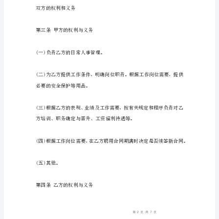
同
书
范
本
甲
合同期限
方
(用
人
单
位)：
乙
方：
性