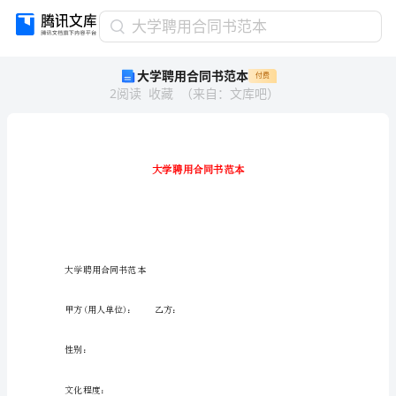
大
大学聘用合同书范本
学
大学聘用合同书范本
付费
聘
2
阅读
收藏
（
来自
：
文库吧
）
用
合
同
书
范
本
大