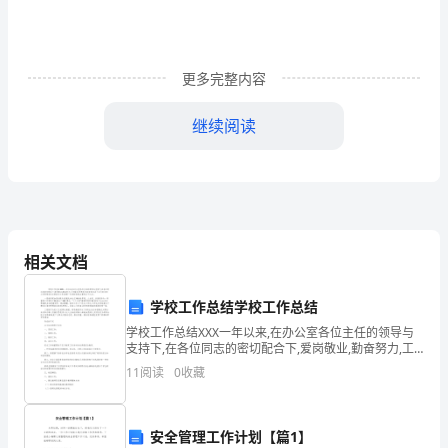
别：
文
更多完整内容
化
继续阅读
程
工作内容
度：
身
份
相关文档
证
号
学校工作总结学校工作总结
双方的权利和义务
学校工作总结XXX一年以来,在办公室各位主任的领导与
码：
支持下,在各位同志的密切配合下,爱岗敬业,勤奋努力,工
作踏实,思想坚定,较好地完成了自己的本职工作和领导交
11
阅读
0
收藏
甲
办的其它工作.回顾一年来的成绩,主要有以下
乙
第三条甲方的权利与义务
安全管理工作计划【篇1】