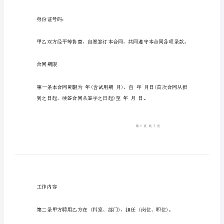
学
聘
用
大学聘用合同书范本
合
同
书
甲方(用人单位)：乙方：
范
本
性别：
大
学
文化程度：
聘
用
合
身份证号码：